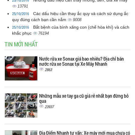
25/10/2016
Những dấu hiệu cần thay nhông, sên, dĩa xe máy
13791
25/10/2016
Các dấu hiệu cần thay ắc quy và cách sử dụng ắc
quy đúng cách bạn cần nắm
9008
25/10/2016
Bắt bệnh của bình xăng con (chế hòa khí) và cách
khắc phục
76194
TIN MỚI NHẤT
Nước rửa xe Sonax giá bao nhiêu? Địa chỉ bán
nước rửa xe Sonax tại Xe Máy Nhanh
2863
Những mẫu xe tay ga cũ giá rẻ nhất bạn đừng bỏ
qua
23937
Địa Điểm Nhanh tư vấn: Xe máy mới mua chưa có