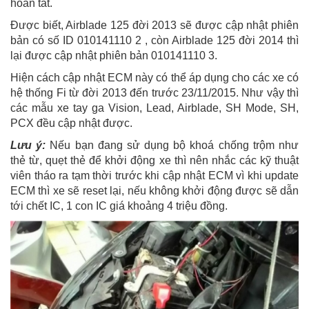
hoàn tất.
Được biết, Airblade 125 đời 2013 sẽ được cập nhật phiên
bản có số ID 010141110 2 , còn Airblade 125 đời 2014 thì
lại được cập nhật phiên bản 010141110 3.
Hiện cách cập nhật ECM này có thể áp dụng cho các xe có
hệ thống Fi từ đời 2013 đến trước 23/11/2015. Như vậy thì
các mẫu xe tay ga Vision, Lead, Airblade, SH Mode, SH,
PCX đều cập nhật được.
Lưu ý:
Nếu bạn đang sử dụng bộ khoá chống trộm như
thẻ từ, quẹt thẻ để khởi động xe thì nên nhắc các kỹ thuật
viên tháo ra tạm thời trước khi cập nhật ECM vì khi update
ECM thì xe sẽ reset lại, nếu không khởi động được sẽ dẫn
tới chết IC, 1 con IC giá khoảng 4 triệu đồng.