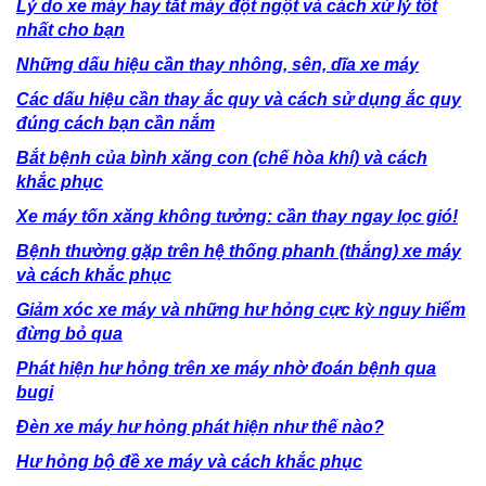
Lý do xe máy hay tắt máy đột ngột và cách xử lý tốt
nhất cho bạn
Những dấu hiệu cần thay nhông, sên, dĩa xe máy
Các dấu hiệu cần thay ắc quy và cách sử dụng ắc quy
đúng cách bạn cần nắm
Bắt bệnh của bình xăng con (chế hòa khí) và cách
khắc phục
Xe máy tốn xăng không tưởng: cần thay ngay lọc gió!
Bệnh thường gặp trên hệ thống phanh (thắng) xe máy
và cách khắc phục
Giảm xóc xe máy và những hư hỏng cực kỳ nguy hiểm
đừng bỏ qua
Phát hiện hư hỏng trên xe máy nhờ đoán bệnh qua
bugi
Đèn xe máy hư hỏng phát hiện như thế nào?
Hư hỏng bộ đề xe máy và cách khắc phục