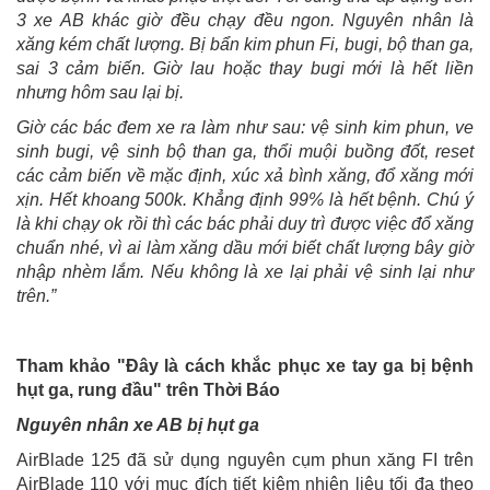
3 xe AB khác giờ đều chạy đều ngon. Nguyên nhân là
xăng kém chất lượng. Bị bẩn kim phun Fi, bugi, bộ than ga,
sai 3 cảm biến. Giờ lau hoặc thay bugi mới là hết liền
nhưng hôm sau lại bị.
Giờ các bác đem xe ra làm như sau: vệ sinh kim phun, ve
sinh bugi, vệ sinh bộ than ga, thổi muội buồng đốt, reset
các cảm biến về mặc định, xúc xả bình xăng, đổ xăng mới
xịn. Hết khoang 500k. Khẳng định 99% là hết bệnh. Chú ý
là khi chạy ok rồi thì các bác phải duy trì được việc đổ xăng
chuẩn nhé, vì ai làm xăng dầu mới biết chất lượng bây giờ
nhập nhèm lắm. Nếu không là xe lại phải vệ sinh lại như
trên.”
Tham khảo "Đây là cách khắc phục xe tay ga bị bệnh
hụt ga, rung đầu" trên Thời Báo
Nguyên nhân xe AB bị hụt ga
AirBlade 125 đã sử dụng nguyên cụm phun xăng FI trên
AirBlade 110 với mục đích tiết kiệm nhiên liệu tối đa theo