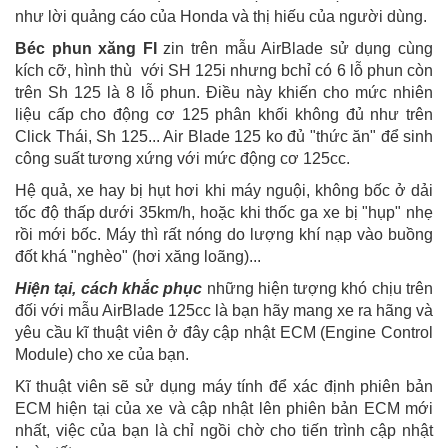
như lời quảng cáo của Honda và thị hiếu của người dùng.
Béc phun xăng FI
zin trên mẫu AirBlade sử dụng cùng
kích cỡ, hình thù với SH 125i nhưng bchỉ có 6 lỗ phun còn
trên Sh 125 là 8 lỗ phun. Điều này khiến cho mức nhiên
liệu cấp cho động cơ 125 phân khối không đủ như trên
Click Thái, Sh 125... Air Blade 125 ko đủ "thức ăn" để sinh
công suất tương xứng với mức động cơ 125cc.
Hệ quả, xe hay bị hụt hơi khi máy nguội, không bốc ở dải
tốc độ thấp dưới 35km/h, hoặc khi thốc ga xe bị "hụp" nhẹ
rồi mới bốc. Máy thì rất nóng do lượng khí nạp vào buồng
đốt khá "nghèo" (hơi xăng loãng)...
Hiện tại, cách khắc phục
những hiện tượng khó chịu trên
đối với mẫu AirBlade 125cc là bạn hãy mang xe ra hãng và
yêu cầu kĩ thuật viên ở đây cập nhật ECM (Engine Control
Module) cho xe của bạn.
Kĩ thuật viên sẽ sử dụng máy tính để xác định phiên bản
ECM hiện tại của xe và cập nhật lên phiên bản ECM mới
nhất, việc của bạn là chỉ ngồi chờ cho tiến trình cập nhật