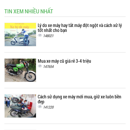
TIN XEM NHIỀU NHẤT
Lý do xe máy hay tắt máy đột ngột và cách xử lý
tốt nhất cho bạn
148021
Mua xe máy cũ giá rẻ 3-4 triệu
147654
Cách sử dụng xe máy mới mua, giữ xe luôn bền
đẹp
141220