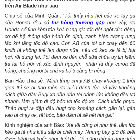
trên Air Blade như sau
Chia sẻ của Minh Quân: “
Tôi thấy hầu hết các xe tay ga
của Honda đều có
hư hỏng thường gặp
như vậy, do
Honda cố tình kềm tỏa khả năng gia tốc đột ngột của động
cơ để hệ thống vận hành ổn định, tránh hiện tượng rung
lắc khi tăng tốc độ cao. Con AB của tôi cứ chạy đến 60
km/h là không thể lên được nữa, nếu cố keo xe là bị hụt
hơi, rồi dừng lại. Tôi đem xe đến chỗ sữa chữa uy tín kiếm
tra lại bộ nồi và xác định nguyên nhân là dây curoa đã
hỏng, chuông nồi bị chá và bố 3 càng bị hỏng
.”
Bạn Hảo chia sẻ
:
“
Mình từng chạy AB chạy khoảng 1 thời
gian thì sẽ bị hao mòn do điện đánh lửa, vì vậy khoảng
cách giữa đầu Bugi xa dần dẫn tới đánh lửa không đều và
nhanh, làm giảm đi độ bốc và tốc độ xe. Cách khắc phục:
Tháo bugi ra đập đầu bugi cho khoảng cách gần lại, gắn
vào là chạy ok, rất bốc, bảo đảm là sẽ hết hụt ga.”
Kinh nghiệm của anh Bảo:
“Xe tôi cũng bị như thế, lắm lúc
kéo ga là như kiểu sắp bị chết máy. Nhưng bây giờ đã biết
được bệnh và khắc phục triệt để. Tôi cũng thử áp dụng trên