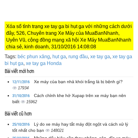
Xóa sổ tình trạng xe tay ga bi hụt ga với những cách dưới
đây, 526, Chuyên trang Xe Máy của MuaBanNhanh,
Uyên Vũ, cộng đồng mạng xã hội Xe Máy MuaBanNhanh
chia sẻ, kinh doanh, 31/10/2016 14:08:08
Tags:
béc phun xăng
,
hụt ga
,
rung đầu
,
xe tay ga
,
xe tay ga
bi hụt ga
,
xe tay ga Honda
Bài viết mới hơn
12/11/2016
Xe máy của bạn nhả khói trắng là bị bệnh gì?
17934
31/10/2016
Cách chỉnh khe hở Xupap trên xe máy bạn nên
biết
15962
Bài viết cũ hơn
25/10/2016
Lý do xe máy hay tắt máy đột ngột và cách xử lý
tốt nhất cho bạn
148021