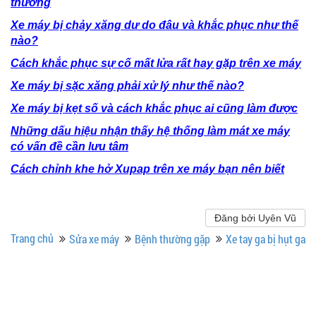
thường
Xe máy bị chảy xăng dư do đâu và khắc phục như thế
nào?
Cách khắc phục sự cố mất lửa rất hay gặp trên xe máy
Xe máy bị sặc xăng phải xử lý như thế nào?
Xe máy bị kẹt số và cách khắc phục ai cũng làm được
Những dấu hiệu nhận thấy hệ thống làm mát xe máy
có vấn đề cần lưu tâm
Cách chỉnh khe hở Xupap trên xe máy bạn nên biết
Đăng bởi Uyên Vũ
Trang chủ
Sửa xe máy
Bệnh thường gặp
Xe tay ga bị hụt ga