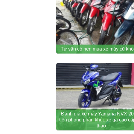
Tư vấn có nên mua xe máy cũ kh
Đánh giá xe máy Yamaha NVX 20
tiên phong phân khúc xe ga cao cấ
thao