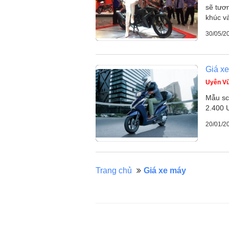
sẽ tươ
khúc và
30/05/2
Giá x
Uyên V
Mẫu sc
2.400 
20/01/2
Trang chủ
Giá xe máy