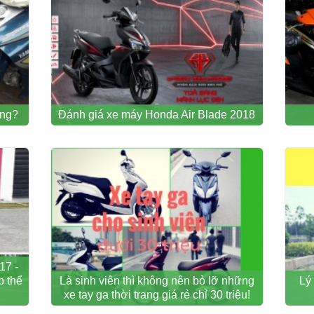
ông?
Đánh giá xe máy Honda Air Blade 2018
17 -
p thể
Là sinh viên thì không nên bỏ lỡ những
Lý
xe tay ga thời trang giá rẻ chỉ 30 triệu!