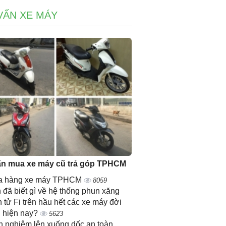
VẤN XE MÁY
ấn mua xe máy cũ trả góp TPHCM
a hàng xe máy TPHCM
8059
 đã biết gì về hệ thống phun xăng
n tử Fi trên hầu hết các xe máy đời
 hiện nay?
5623
h nghiệm lên xuống dốc an toàn