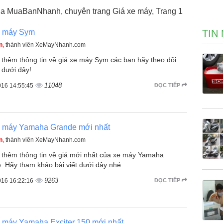
ủa MuaBanNhanh, chuyên trang Giá xe máy, Trang 1
e máy Sym
TIN
n
, thành viên XeMayNhanh.com
 thêm thông tin về giá xe máy Sym các bạn hãy theo dõi
t dưới đây!
11048
016 14:55:45
ĐỌC TIẾP
e máy Yamaha Grande mới nhất
n
, thành viên XeMayNhanh.com
t thêm thông tin về giá mới nhất của xe máy Yamaha
. Hãy tham khảo bài viết dưới đây nhé.
9263
016 16:22:16
ĐỌC TIẾP
e máy Yamaha Exciter 150 mới nhất