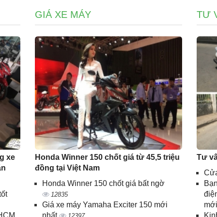
GIÁ XE MÁY
TƯ 
g xe
Honda Winner 150 chốt giá từ 45,5 triệu
Tư v
ăn
đồng tại Việt Nam
Cử
Honda Winner 150 chốt giá bất ngờ
Bạn
ốt
điệ
12835
Giá xe máy Yamaha Exciter 150 mới
mới
PHCM
nhất
Kin
12397