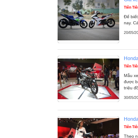
Tiên Tiê
Để biết
nay. Cá
20/05/2
Honda 
Tiên Tiê
Mẫu xe
được bá
triệu đ
30/05/2
Honda 
Tiên Tiê
Theo n