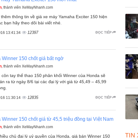
n
, thành viên XeMayNhanh.com
 thêm thông tin về giá xe máy Yamaha Exciter 150 hiện
c bạn hãy theo dõi bài viết nhé.
12397
016 13:41:34
ĐỌC TIẾP
Winner 150 chốt giá bất ngờ
n
, thành viên XeMayNhanh.com
 côn tay thể thao 150 phân khối Winner của Honda sẽ
n ra từ ngày 8/6 tại các đại lý với giá từ 45,49 – 45,99
ồng.
12835
016 11:30:14
ĐỌC TIẾP
Winner 150 chốt giá từ 45,5 triệu đồng tại Việt Nam
n
, thành viên XeMayNhanh.com
TIN
hiều chủ đại lý uỷ quyền của Honda, giá bán Winner 150