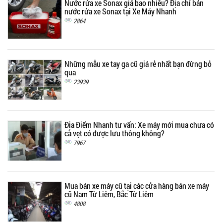
Nước rửa xe Sonax giá bao nhiêu? Địa chỉ bán
nước rửa xe Sonax tại Xe Máy Nhanh
2864
Những mẫu xe tay ga cũ giá rẻ nhất bạn đừng bỏ
qua
23939
Địa Điểm Nhanh tư vấn: Xe máy mới mua chưa có
cà vẹt có được lưu thông không?
7967
Mua bán xe máy cũ tại các cửa hàng bán xe máy
cũ Nam Từ Liêm, Bắc Từ Liêm
4808