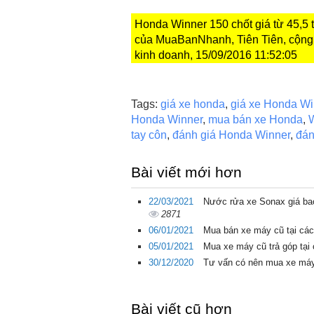
Honda Winner 150 chốt giá từ 45,5 
của MuaBanNhanh, Tiên Tiên, cộng
kinh doanh, 15/09/2016 11:52:05
Tags:
giá xe honda
,
giá xe Honda Wi
Honda Winner
,
mua bán xe Honda
,
tay côn
,
đánh giá Honda Winner
,
đán
Bài viết mới hơn
22/03/2021
Nước rửa xe Sonax giá ba
2871
06/01/2021
Mua bán xe máy cũ tại cá
05/01/2021
Mua xe máy cũ trả góp tạ
30/12/2020
Tư vấn có nên mua xe má
Bài viết cũ hơn