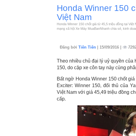
Honda Winner 150 chố
Việt Nam
Honda Winner 150 chốt giá từ 45,5 triệu đồng tại V
mạng xã hội Xe Máy MuaBanNhanh chia sẻ, kinh doan
Đăng bởi
Tiên Tiên
| 15/09/2016 |
729
Theo nhiều chủ đại lý uỷ quyền của
150, do cặp xe côn tay này cùng phân
Bất ngờ Honda Winner 150 chốt giá 
Exciter: Winner 150, đối thủ của Y
Việt Nam với giá 45,49 triệu đồng ch
cấp.