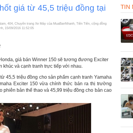
t giá từ 45,5 triệu đồng tại
TIN
iệt Nam, 404, Chuyên trang Xe Máy của MuaBanNhanh, Tiên Tiên, cộng đồng
h, 15/09/2016 11:52:05
2
 Honda, giá bán Winner 150 sẽ tương đương Exciter
 khúc và cạnh tranh trực tiếp với nhau.
từ 45,5 triệu đồng cho sản phẩm cạnh tranh Yamaha
amaha Exciter 150 vừa chính thức bán ra thị trường
o phiên bản thể thao và 45,99 triệu đồng cho bản cao