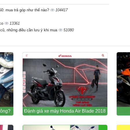
0: mua trả góp như thế nào?
104417
mco
13361
cũ, những điều cần lưu ý khi mua
51080
hông?
Đánh giá xe máy Honda Air Blade 2018