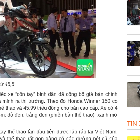
từ 45,5
ếc xe “côn tay” bình dân đã công bố giá bán chính
 mình ra thị trường. Theo đó Honda Winner 150 có
hể thao và 45,99 triệu đồng cho bản cao cấp. Xe có 4
: đỏ đen, trắng đen (phiên bản thể thao), xanh mờ
TIN
ay thể thao lần đầu tiên được lắp ráp tại Việt Nam.
 và thể thao rất gọn gàng có các đường nét cũ của