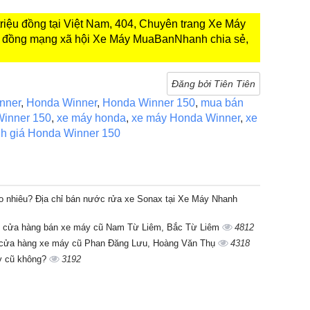
triệu đồng tại Việt Nam, 404, Chuyên trang Xe Máy
 đồng mạng xã hội Xe Máy MuaBanNhanh chia sẻ,
Đăng bởi Tiên Tiên
nner
,
Honda Winner
,
Honda Winner 150
,
mua bán
Winner 150
,
xe máy honda
,
xe máy Honda Winner
,
xe
h giá Honda Winner 150
o nhiêu? Địa chỉ bán nước rửa xe Sonax tại Xe Máy Nhanh
c cửa hàng bán xe máy cũ Nam Từ Liêm, Bắc Từ Liêm
4812
i cửa hàng xe máy cũ Phan Đăng Lưu, Hoàng Văn Thụ
4318
y cũ không?
3192