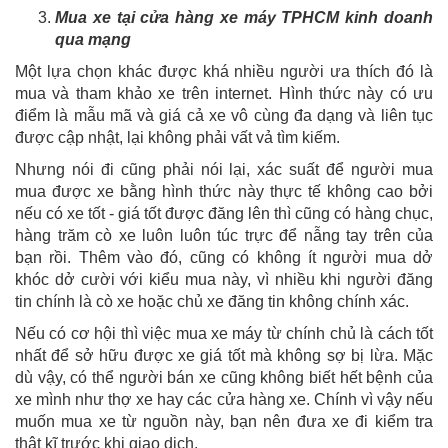
Mua xe tại cửa hàng xe máy TPHCM kinh doanh
qua mạng
Một lựa chọn khác được khá nhiều người ưa thích đó là
mua và tham khảo xe trên internet. Hình thức này có ưu
điểm là mẫu mã và giá cả xe vô cùng đa dạng và liên tục
được cập nhật, lại không phải vất vả tìm kiếm.
Nhưng nói đi cũng phải nói lại, xác suất để người mua
mua được xe bằng hình thức này thực tế không cao bởi
nếu có xe tốt - giá tốt được đăng lên thì cũng có hàng chục,
hàng trăm cò xe luôn luôn túc trực để nẫng tay trên của
bạn rồi. Thêm vào đó, cũng có không ít người mua dở
khóc dở cười với kiểu mua này, vì nhiều khi người đăng
tin chính là cò xe hoặc chủ xe đăng tin không chính xác.
Nếu có cơ hội thì việc mua xe máy từ chính chủ là cách tốt
nhất để sở hữu được xe giá tốt mà không sợ bị lừa. Mặc
dù vậy, có thể người bán xe cũng không biết hết bệnh của
xe mình như thợ xe hay các cửa hàng xe. Chính vì vậy nếu
muốn mua xe từ nguồn này, bạn nên đưa xe đi kiểm tra
thật kĩ trước khi giao dịch.