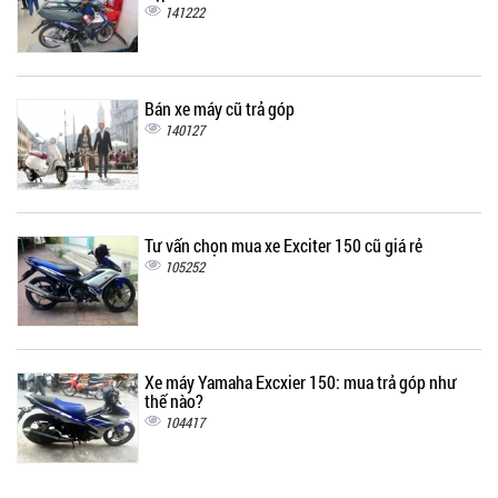
141222
Bán xe máy cũ trả góp
140127
Tư vấn chọn mua xe Exciter 150 cũ giá rẻ
105252
Xe máy Yamaha Excxier 150: mua trả góp như
thế nào?
104417