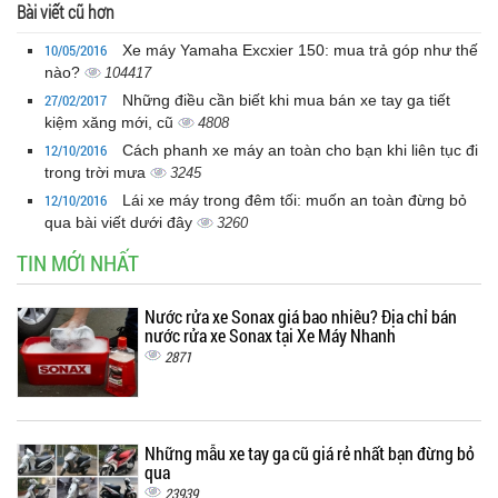
Bài viết cũ hơn
10/05/2016
Xe máy Yamaha Excxier 150: mua trả góp như thế
nào?
104417
27/02/2017
Những điều cần biết khi mua bán xe tay ga tiết
kiệm xăng mới, cũ
4808
12/10/2016
Cách phanh xe máy an toàn cho bạn khi liên tục đi
trong trời mưa
3245
12/10/2016
Lái xe máy trong đêm tối: muốn an toàn đừng bỏ
qua bài viết dưới đây
3260
TIN MỚI NHẤT
Nước rửa xe Sonax giá bao nhiêu? Địa chỉ bán
nước rửa xe Sonax tại Xe Máy Nhanh
2871
Những mẫu xe tay ga cũ giá rẻ nhất bạn đừng bỏ
qua
23939