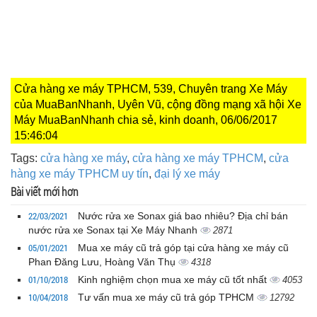
Cửa hàng xe máy TPHCM, 539, Chuyên trang Xe Máy
của MuaBanNhanh, Uyên Vũ, cộng đồng mạng xã hội Xe
Máy MuaBanNhanh chia sẻ, kinh doanh, 06/06/2017
15:46:04
Tags:
cửa hàng xe máy
,
cửa hàng xe máy TPHCM
,
cửa
hàng xe máy TPHCM uy tín
,
đại lý xe máy
Bài viết mới hơn
22/03/2021
Nước rửa xe Sonax giá bao nhiêu? Địa chỉ bán
nước rửa xe Sonax tại Xe Máy Nhanh
2871
05/01/2021
Mua xe máy cũ trả góp tại cửa hàng xe máy cũ
Phan Đăng Lưu, Hoàng Văn Thụ
4318
01/10/2018
Kinh nghiệm chọn mua xe máy cũ tốt nhất
4053
10/04/2018
Tư vấn mua xe máy cũ trả góp TPHCM
12792