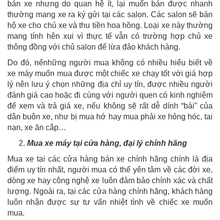
bán xe nhưng do quan hệ ít, lại muốn bán được nhanh
thường mang xe ra ký gửi tại các salon. Các salon sẽ bán
hộ xe cho chủ xe và thu tiền hoa hồng. Loại xe này thường
mang tính hên xui vì thực tế vẫn có trường hợp chủ xe
thông đồng với chủ salon để lừa đảo khách hàng.
Do đó, nếnhững người mua không có nhiều hiểu biết về
xe máy muốn mua được một chiếc xe chạy tốt với giá hợp
lý nên lưu ý chọn những địa chỉ uy tín, được nhiều người
đánh giá cao hoặc đi cùng với người quen có kinh nghiệm
để xem và trả giá xe, nếu không sẽ rất dễ dính “bài” của
dân buôn xe, như bị mua hớ hay mua phải xe hỏng hóc, tai
nạn, xe ăn cắp…
Mua xe máy tại cửa hàng, đại lý chính hãng
Mua xe tại các cửa hàng bán xe chính hãng chính là địa
điểm uy tín nhất, người mua có thể yên tâm về các đời xe,
dòng xe hay công nghệ xe luôn đảm bảo chính xác và chất
lượng. Ngoài ra, tại các cửa hàng chính hãng, khách hàng
luôn nhận được sự tư vấn nhiệt tình về chiếc xe muốn
mua.