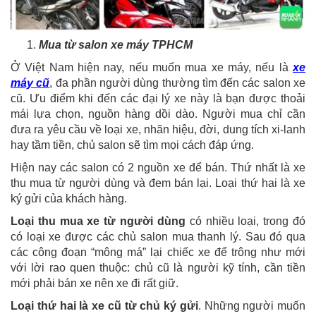
Mua từ salon xe máy TPHCM
Ở Việt Nam hiện nay, nếu muốn mua xe máy, nếu là
xe
máy cũ
, đa phần người dùng thường tìm đến các salon xe
cũ. Ưu điểm khi đến các đại lý xe này là bạn được thoải
mái lựa chọn, nguồn hàng dồi dào. Người mua chỉ cần
đưa ra yêu cầu về loại xe, nhãn hiệu, đời, dung tích xi-lanh
hay tầm tiền, chủ salon sẽ tìm mọi cách đáp ứng.
Hiện nay các salon có 2 nguồn xe để bán. Thứ nhất là xe
thu mua từ người dùng và đem bán lại. Loại thứ hai là xe
ký gửi của khách hàng.
Loại thu mua xe từ người dùng
có nhiều loại, trong đó
có loại xe được các chủ salon mua thanh lý. Sau đó qua
các công đoạn “mông má” lại chiếc xe để trông như mới
với lời rao quen thuộc: chủ cũ là người kỹ tính, cần tiền
mới phải bán xe nên xe đi rất giữ.
Loại thứ hai là xe cũ từ chủ ký gửi
. Những người muốn