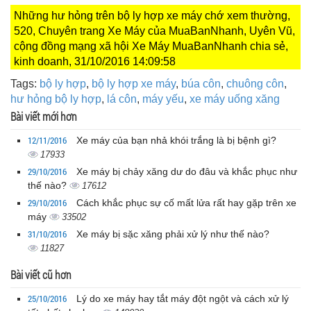
Những hư hỏng trên bộ ly hợp xe máy chớ xem thường,
520, Chuyên trang Xe Máy của MuaBanNhanh, Uyên Vũ,
cộng đồng mạng xã hội Xe Máy MuaBanNhanh chia sẻ,
kinh doanh, 31/10/2016 14:09:58
Tags:
bộ ly hợp
,
bộ ly hợp xe máy
,
búa côn
,
chuông côn
,
hư hỏng bộ ly hợp
,
lá côn
,
máy yếu
,
xe máy uống xăng
Bài viết mới hơn
12/11/2016
Xe máy của bạn nhả khói trắng là bị bệnh gì?
17933
29/10/2016
Xe máy bị chảy xăng dư do đâu và khắc phục như
thế nào?
17612
29/10/2016
Cách khắc phục sự cố mất lửa rất hay gặp trên xe
máy
33502
31/10/2016
Xe máy bị sặc xăng phải xử lý như thế nào?
11827
Bài viết cũ hơn
25/10/2016
Lý do xe máy hay tắt máy đột ngột và cách xử lý