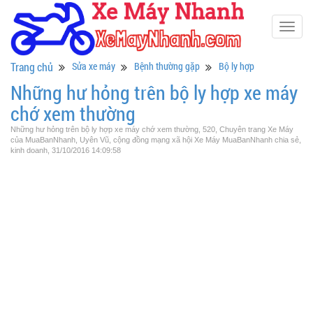
Togg
navig
Trang chủ
Sửa xe máy
Bệnh thường gặp
Bộ ly hợp
Những hư hỏng trên bộ ly hợp xe máy
chớ xem thường
Những hư hỏng trên bộ ly hợp xe máy chớ xem thường, 520, Chuyên trang Xe Máy
của MuaBanNhanh, Uyên Vũ, cộng đồng mạng xã hội Xe Máy MuaBanNhanh chia sẻ,
kinh doanh, 31/10/2016 14:09:58