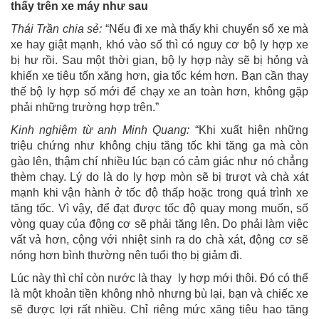
thấy trên xe máy như sau
Thái Trần chia sẻ:
“Nếu đi xe mà thấy khi chuyển số xe mà
xe hay giật mạnh, khó vào số thì có nguy cơ bộ ly hợp xe
bị hư rồi. Sau một thời gian, bộ ly hợp này sẽ bị hỏng và
khiến xe tiêu tốn xăng hơn, gia tốc kém hơn. Bạn cần thay
thế bộ ly hợp số mới để chạy xe an toàn hơn, không gặp
phải những trường hợp trên.”
Kinh nghiệm từ anh Minh Quang:
“Khi xuất hiện những
triệu chứng như không chịu tăng tốc khi tăng ga mà còn
gào lên, thậm chí nhiều lúc bạn có cảm giác như nó chẳng
thèm chạy. Lý do là do ly hợp mòn sẽ bị trượt và chà xát
mạnh khi vận hành ở tốc độ thấp hoặc trong quá trình xe
tăng tốc. Vì vậy, để đạt được tốc độ quay mong muốn, số
vòng quay của động cơ sẽ phải tăng lên. Do phải làm việc
vất vả hơn, cộng với nhiệt sinh ra do chà xát, động cơ sẽ
nóng hơn bình thường nên tuổi thọ bị giảm đi.
Lúc này thì chỉ còn nước là thay ly hợp mới thôi. Đó có thể
là một khoản tiền không nhỏ nhưng bù lại, bạn và chiếc xe
sẽ được lợi rất nhiều. Chỉ riêng mức xăng tiêu hao tăng