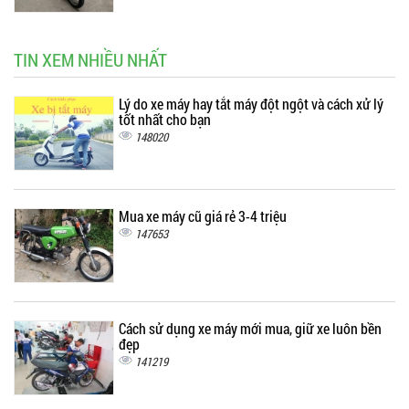
TIN XEM NHIỀU NHẤT
Lý do xe máy hay tắt máy đột ngột và cách xử lý
tốt nhất cho bạn
148020
Mua xe máy cũ giá rẻ 3-4 triệu
147653
Cách sử dụng xe máy mới mua, giữ xe luôn bền
đẹp
141219