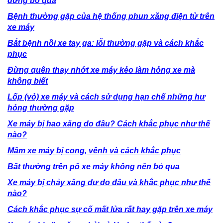
đừng bỏ qua
Bệnh thường gặp của hệ thống phun xăng điện tử trên
xe máy
Bắt bệnh nồi xe tay ga: lỗi thường gặp và cách khắc
phục
Đừng quên thay nhớt xe máy kẻo làm hỏng xe mà
không biết
Lốp (vỏ) xe máy và cách sử dụng hạn chế những hư
hỏng thường gặp
Xe máy bị hao xăng do đâu? Cách khắc phục như thế
nào?
Mâm xe máy bị cong, vênh và cách khắc phục
Bất thường trên pô xe máy không nên bỏ qua
Xe máy bị chảy xăng dư do đâu và khắc phục như thế
nào?
Cách khắc phục sự cố mất lửa rất hay gặp trên xe máy