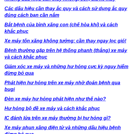
Các dấu hiệu cần thay ắc quy và cách sử dụng ắc quy
đúng cách bạn cần nắm
Bắt bệnh của bình xăng con (chế hòa khí) và cách
khắc phục
Xe máy tốn xăng không tưởng: cần thay ngay lọc gió!
Bệnh thường gặp trên hệ thống phanh (thắng) xe máy
và cách khắc phục
Giảm xóc xe máy và những hư hỏng cực kỳ nguy hiểm
đừng bỏ qua
Phát hiện hư hỏng trên xe máy nhờ đoán bệnh qua
bugi
Đèn xe máy hư hỏng phát hiện như thế nào?
Hư hỏng bộ đề xe máy và cách khắc phục
IC đánh lửa trên xe máy thường bị hư hỏng gì?
Xe máy phun xăng điện tử và những dấu hiệu bệnh