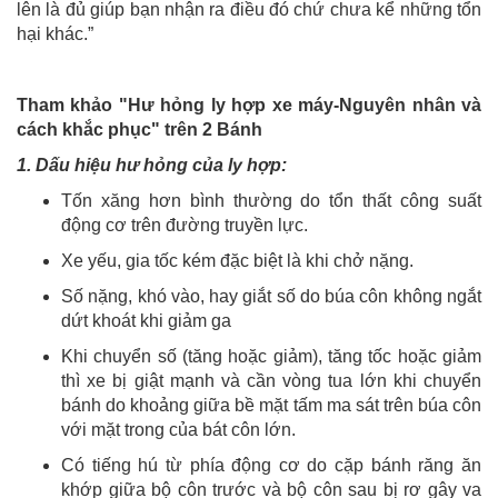
lên là đủ giúp bạn nhận ra điều đó chứ chưa kể những tổn
hại khác.”
Tham khảo "Hư hỏng ly hợp xe máy-Nguyên nhân và
cách khắc phục" trên 2 Bánh
1. Dấu hiệu hư hỏng của ly hợp:
Tốn xăng hơn bình thường do tổn thất công suất
động cơ trên đường truyền lực.
Xe yếu, gia tốc kém đặc biệt là khi chở nặng.
Số nặng, khó vào, hay giắt số do búa côn không ngắt
dứt khoát khi giảm ga
Khi chuyển số (tăng hoặc giảm), tăng tốc hoặc giảm
thì xe bị giật mạnh và cần vòng tua lớn khi chuyển
bánh do khoảng giữa bề mặt tấm ma sát trên búa côn
với mặt trong của bát côn lớn.
Có tiếng hú từ phía động cơ do cặp bánh răng ăn
khớp giữa bộ côn trước và bộ côn sau bị rơ gây va