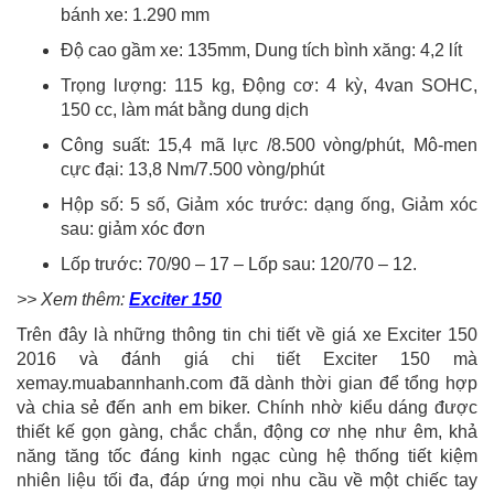
bánh xe: 1.290 mm
Độ cao gầm xe: 135mm, Dung tích bình xăng: 4,2 lít
Trọng lượng: 115 kg, Động cơ: 4 kỳ, 4van SOHC,
150 cc, làm mát bằng dung dịch
Công suất: 15,4 mã lực /8.500 vòng/phút, Mô-men
cực đại: 13,8 Nm/7.500 vòng/phút
Hộp số: 5 số, Giảm xóc trước: dạng ống, Giảm xóc
sau: giảm xóc đơn
Lốp trước: 70/90 – 17 – Lốp sau: 120/70 – 12.
>> Xem thêm:
Exciter 150
Trên đây là những thông tin chi tiết về giá xe Exciter 150
2016 và đánh giá chi tiết Exciter 150 mà
xemay.muabannhanh.com đã dành thời gian để tổng hợp
và chia sẻ đến anh em biker. Chính nhờ kiểu dáng được
thiết kế gọn gàng, chắc chắn, động cơ nhẹ như êm, khả
năng tăng tốc đáng kinh ngạc cùng hệ thống tiết kiệm
nhiên liệu tối đa, đáp ứng mọi nhu cầu về một chiếc tay