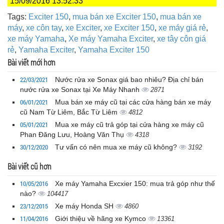
15/09/2016 13:52:33
Tags:
Exciter 150
,
mua bán xe Exciter 150
,
mua bán xe
máy
,
xe côn tay
,
xe Exciter
,
xe Exciter 150
,
xe máy giá rẻ
,
xe máy Yamaha
,
Xe máy Yamaha Exciter
,
xe tây côn giá
rẻ
,
Yamaha Exciter
,
Yamaha Exciter 150
Bài viết mới hơn
22/03/2021
Nước rửa xe Sonax giá bao nhiêu? Địa chỉ bán
nước rửa xe Sonax tại Xe Máy Nhanh
2871
06/01/2021
Mua bán xe máy cũ tại các cửa hàng bán xe máy
cũ Nam Từ Liêm, Bắc Từ Liêm
4812
05/01/2021
Mua xe máy cũ trả góp tại cửa hàng xe máy cũ
Phan Đăng Lưu, Hoàng Văn Thụ
4318
30/12/2020
Tư vấn có nên mua xe máy cũ không?
3192
Bài viết cũ hơn
10/05/2016
Xe máy Yamaha Excxier 150: mua trả góp như thế
nào?
104417
23/12/2015
Xe máy Honda SH
4860
11/04/2016
Giới thiệu về hãng xe Kymco
13361