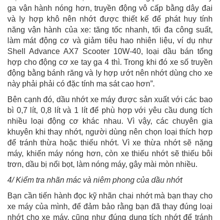
ga vận hành nóng hơn, truyền động vô cấp bằng dây đai
và ly hợp khô nên nhớt được thiết kế để phát huy tính
năng vận hành của xe: tăng tốc nhanh, tối đa công suất,
làm mát động cơ và giảm tiêu hao nhiên liệu, ví dụ như
Shell Advance AX7 Scooter 10W-40, loại dầu bán tổng
hợp cho động cơ xe tay ga 4 thì. Trong khi đó xe số truyền
động bằng bánh răng và ly hợp ướt nên nhớt dùng cho xe
này phải phải có đặc tính ma sát cao hơn”.
Bên cạnh đó, dầu nhớt xe máy được sản xuất với các bao
bì 0,7 lít, 0,8 lít và 1 lít để phù hợp với yêu cầu dung tích
nhiều loại động cơ khác nhau. Vì vậy, các chuyên gia
khuyên khi thay nhớt, người dùng nên chọn loại thích hợp
để tránh thừa hoặc thiếu nhớt. Vì xe thừa nhớt sẽ nặng
máy, khiến máy nóng hơn, còn xe thiếu nhớt sẽ thiếu bôi
trơn, dầu bị nổi bọt, làm nóng máy, gây mài mòn nhiều.
4/ Kiểm tra nhãn mác và niêm phong của dầu nhớt
Bạn cần tiến hành đọc kỹ nhãn chai nhớt mà bạn thay cho
xe máy của mình, để đảm bảo rằng bạn đã thay đúng loại
nhớt cho xe máy, cũng như đúng dung tích nhớt để tránh