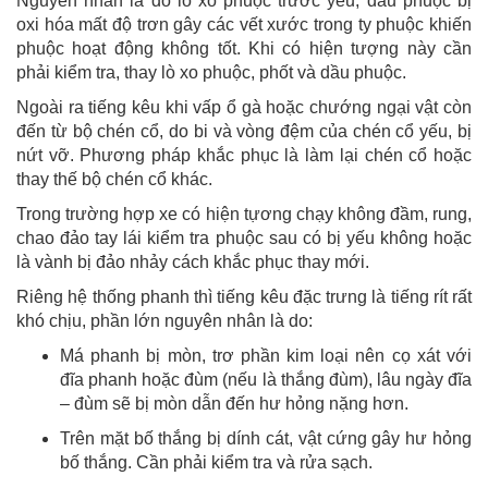
Nguyên nhân là do lò xo phuộc trước yếu, dầu phuộc bị
oxi hóa mất độ trơn gây các vết xước trong ty phuộc khiến
phuộc hoạt động không tốt. Khi có hiện tượng này cần
phải kiểm tra, thay lò xo phuộc, phốt và dầu phuộc.
Ngoài ra tiếng kêu khi vấp ổ gà hoặc chướng ngại vật còn
đến từ bộ chén cổ, do bi và vòng đệm của chén cổ yếu, bị
nứt vỡ. Phương pháp khắc phục là làm lại chén cổ hoặc
thay thế bộ chén cổ khác.
Trong trường hợp xe có hiện tựơng chạy không đầm, rung,
chao đảo tay lái kiểm tra phuộc sau có bị yếu không hoặc
là vành bị đảo nhảy cách khắc phục thay mới.
Riêng hệ thống phanh thì tiếng kêu đặc trưng là tiếng rít rất
khó chịu, phần lớn nguyên nhân là do:
Má phanh bị mòn, trơ phần kim loại nên cọ xát với
đĩa phanh hoặc đùm (nếu là thắng đùm), lâu ngày đĩa
– đùm sẽ bị mòn dẫn đến hư hỏng nặng hơn.
Trên mặt bố thắng bị dính cát, vật cứng gây hư hỏng
bố thắng. Cần phải kiểm tra và rửa sạch.