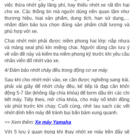
việc thừa nhớt gây lãng phí, hay thiếu nhớt xe rất tổn hại
cho xe. Các thông tin mà người dùng nên quan tâm như
thương hiệu, loại sản phẩm, dung tích, hạn sử dụng,…
nhằm đảm bảo lựa chọn đúng sản phẩm chất lượng và
phù hợp với xe.
Chai nhớt mới phải được niêm phong hai lớp: nắp nhựa
và màng seal phủ kín miệng chai. Người dùng cần lưu ý
về vấn đề này và kiểm tra niêm phong kỹ trước khi yêu cầu
nhân viên đổ nhớt vào xe.
4/ Đảm bảo nhớt chảy đều trong động cơ xe máy
Sau khi cho nhớt mới vào, xe cần được nghiêng sang trái,
phải vài giây để nhớt chảy đều, kế tiếp là đạp cần khởi
động 5-7 lần (không lắp chìa khóa) để bơm dầu tới các chi
tiết máy. Tiếp theo, mở chìa khóa, cho máy nổ khởi động
vài phút trước khi chạy. Cuối cùng, nhớ lau sạch các vết
nhớt dính trên máy để tránh bụi bẩn bám xung quanh.
>> Xem thêm:
Xe máy Yamaha
Với 5 lưu ý quan trọng khi thay nhớt xe máy trên đây sẽ