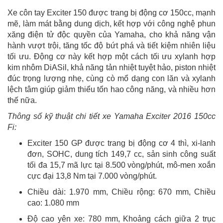
Xe côn tay Exciter 150 được trang bị động cơ 150cc, mạnh
mẽ, làm mát bằng dung dịch, kết hợp với công nghệ phun
xăng điện tử độc quyền của Yamaha, cho khả năng vận
hành vượt trội, tăng tốc độ bứt phá và tiết kiệm nhiên liệu
tối ưu. Động cơ này kết hợp một cách tối ưu xylanh hợp
kim nhôm DiASil, khả năng tản nhiệt tuyệt hảo, piston nhiệt
đúc trọng lượng nhẹ, cùng cò mổ dạng con lăn và xylanh
lệch tâm giúp giảm thiểu tổn hao công năng, và nhiều hơn
thế nữa.
Thông số kỹ thuật chi tiết xe Yamaha Exciter 2016 150cc
Fi:
Exciter 150 GP được trang bị động cơ 4 thì, xi-lanh
đơn, SOHC, dung tích 149,7 cc, sản sinh công suất
tối đa 15,7 mã lực tại 8.500 vòng/phút, mô-men xoắn
cực đại 13,8 Nm tại 7.000 vòng/phút.
Chiều dài: 1.970 mm, Chiều rộng: 670 mm, Chiều
cao: 1.080 mm
Độ cao yên xe: 780 mm, Khoảng cách giữa 2 trục