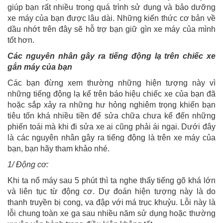
giúp bạn rất nhiều trong quá trình sử dụng và bảo dưỡng
xe máy của bạn được lâu dài. Những kiến thức cơ bản về
dầu nhớt trên đây sẽ hỗ trợ bạn giữ gìn xe máy của mình
tốt hơn.
Các nguyên nhân gây ra tiếng động lạ trên chiếc xe
gắn máy của bạn
Các bạn đừng xem thường những hiện tượng này vì
những tiếng động lạ kể trên báo hiệu chiếc xe của bạn đã
hoặc sắp xảy ra những hư hỏng nghiêm trọng khiến bạn
tiêu tốn khá nhiều tiền để sửa chữa chưa kể đến những
phiến toái mà khi đi sửa xe ai cũng phải ái ngại. Dưới đây
là các nguyên nhân gây ra tiếng động là trên xe máy của
bạn, bạn hãy tham khảo nhé.
1/ Động cơ:
Khi ta nổ máy sau 5 phút thì ta nghe thấy tiếng gõ khá lớn
và liên tục từ động cơ. Dự đoán hiện tượng này là do
thanh truyền bị cong, va đập với má trục khuỷu. Lỗi này là
lỗi chung toàn xe ga sau nhiều năm sử dụng hoặc thường