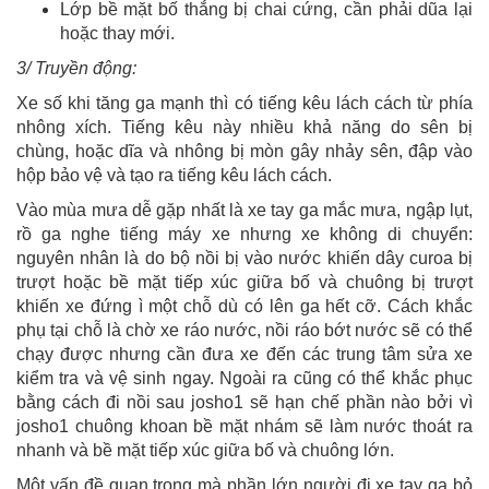
Lớp bề mặt bố thắng bị chai cứng, cần phải dũa lại
hoặc thay mới.
3/ Truyền động:
Xe số khi tăng ga mạnh thì có tiếng kêu lách cách từ phía
nhông xích. Tiếng kêu này nhiều khả năng do sên bị
chùng, hoặc dĩa và nhông bị mòn gây nhảy sên, đập vào
hộp bảo vệ và tạo ra tiếng kêu lách cách.
Vào mùa mưa dễ gặp nhất là xe tay ga mắc mưa, ngập lụt,
rồ ga nghe tiếng máy xe nhưng xe không di chuyển:
nguyên nhân là do bộ nồi bị vào nước khiến dây curoa bị
trượt hoặc bề mặt tiếp xúc giữa bố và chuông bị trượt
khiến xe đứng ì một chỗ dù có lên ga hết cỡ. Cách khắc
phụ tại chỗ là chờ xe ráo nước, nồi ráo bớt nước sẽ có thể
chạy được nhưng cần đưa xe đến các trung tâm sửa xe
kiểm tra và vệ sinh ngay. Ngoài ra cũng có thể khắc phục
bằng cách đi nồi sau josho1 sẽ hạn chế phần nào bởi vì
josho1 chuông khoan bề mặt nhám sẽ làm nước thoát ra
nhanh và bề mặt tiếp xúc giữa bố và chuông lớn.
Một vấn đề quan trọng mà phần lớn người đi xe tay ga bỏ