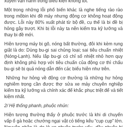
xuyên vận hành trong điều kiện không tốt.
Một trong những lỗi phổ biến khác là nghe tiếng rào rào
trong môbin khi đề máy nhưng động cơ không hoạt động
được. Lỗi này 80% xuất phát từ bộ đề, cụ thể là bi đề bị
hỏng gây trượt. Khi bị lỗi này ta nên kiểm tra kỹ lưỡng và
thay bi đề mới.
Hiện tượng máy bị gõ, nóng bất thường, đôi khi kèm rung
giật là do: Dùng bu-gi sai chủng loại; sai tiêu chuẩn nhiệt
(Nóng-Lạnh). Nếu lắp bu-gi có chỉ số nhiệt nhỏ hơn quy
định không phù hợp với tiêu chuẩn của động cơ thì chấu
bu-gi sẽ bị quá nóng dẫn đến các biểu hiện như trên.
Những hư hỏng về động cơ thường là những hư hỏng
nghiêm trọng cần được thợ sửa xe máy chuyên nghiệp
kiểm tra kỹ lưỡng và chính xác để khắc phục triệt để và tiết
kiệm nhất.
2/ Hệ thống phanh, phuộc nhún:
Hiện tượng thường thấy ở phuộc trước là khi di chuyển
vấp ổ gà hoặc chướng ngại vật có tiếng kêu “cụp cụp” lớn.