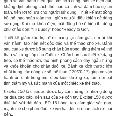
giúp xe vận hành hiệu quả, kết hợp cùng thiết kế hiện đại,
khẳng định phong cách thể thao cá tính và đảm bảo sự an
toàn, tiện lợi tối ưu cho người sử dụng. Thiết kế mặt đồng
hồ thể thao hoàn toàn mới, giúp người điều khiển dễ dàng
sử dụng. Khi mở khóa điện, mặt đồng hồ sẽ hiển thị dòng
chữ chào đón: “Hi Buddy” hoặc “Ready to Go”.
Thiết kế giảm xóc trục đơn mang lại cảm giác êm ái khi
vận hành, tạo nên nét độc đáo và thể thao cho xe. Bánh
sau của xe được bổ sung chắn bùn trong, tăng thêm vẻ thể
thao và cứng cáp cho đuôi xe. Chắn bùn sau thiết kế dạng
treo, có thể tháo rời, tạo hình phong cách đầy ngẫu hứng
và khỏe khoắn cho phần đuôi xe. Bánh xe kích thước lớn
nhất trong các dòng xe số thể thao (120/70-17) giúp xe vận
hành ổn định trong mọi điều kiện đường xá, làm nổi bật
tính thẩm mỹ và sức mạnh của một chiếc xe thể thao.
Exciter 150
là chiếc xe được lấy cảm hứng từ những dòng
xe đua cao cấp, đèn sau của xe côn tay Exciter 150 được
thiết kế với dải đèn LED 15 bóng, tạo cảm giác sắc gọn,
mạnh mẽ cho phần đuôi xe với hai đèn xi nhan tách rời hai
bên..