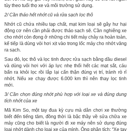
tùy theo tuổi thọ xe và môi trường sử dụng.
2/ Cần tháo hết nhớt cũ và rửa sạch lọc thô
Nhớt cũ chứa nhiều tạp chất, mạt kim loại sẽ gây hư hại
động cơ nên cần phải được tháo sạch sẽ. Cần nghiêng xe
cho nhớt còn đọng ở những chi tiết máy chảy ra hoàn toàn,
kế tiếp là dùng vòi hơi xịt vào trong lốc máy cho nhớt văng
ra sạch.
Sau đó, lọc thô và lọc tinh được rửa sạch bằng dầu diesel
và dùng vòi hơi với áp lực nhẹ thổi hết các mạt sắt, cáu
bẩn ra khỏi lọc rồi lắp lại cẩn thận đúng vị trí, tránh rò rỉ
nhớt. Nếu xe chạy được 6.000 km thì nên thay lọc tinh
mới.
3/ Cần chọn đúng nhớt phù hợp với loại xe và đúng dung
tích nhớt của xe
Mã Kim So, một tay đua kỳ cựu mà dân chơi xe thường
biết đến tiếng tăm, đồng thời là bậc thầy về sửa chữa xe
máy cũng cho biết là người đi xe máy nên sử dụng đúng
loại nhớt dành cho loại xe của mình. Ông phân tích: “Xe tay