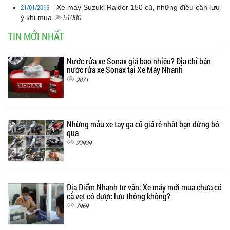
21/01/2016
Xe máy Suzuki Raider 150 cũ, những điều cần lưu
ý khi mua
51080
TIN MỚI NHẤT
Nước rửa xe Sonax giá bao nhiêu? Địa chỉ bán
nước rửa xe Sonax tại Xe Máy Nhanh
2871
Những mẫu xe tay ga cũ giá rẻ nhất bạn đừng bỏ
qua
23939
Địa Điểm Nhanh tư vấn: Xe máy mới mua chưa có
cà vẹt có được lưu thông không?
7969