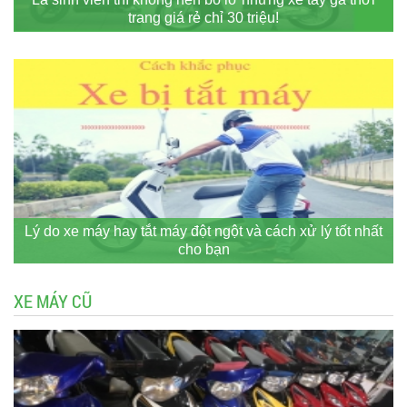
trang giá rẻ chỉ 30 triệu!
Lý do xe máy hay tắt máy đột ngột và cách xử lý tốt nhất
cho bạn
XE MÁY CŨ