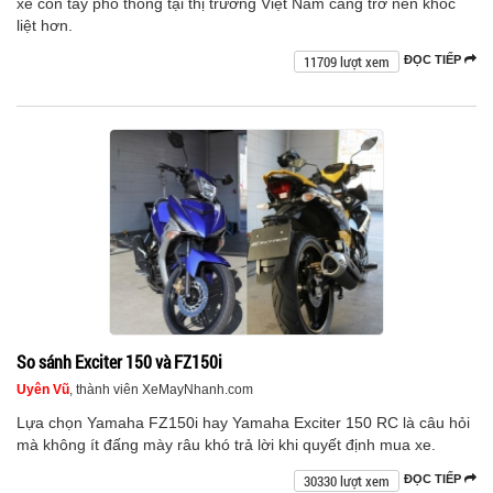
xe côn tay phổ thông tại thị trường Việt Nam càng trở nên khốc
liệt hơn.
11709 lượt xem
ĐỌC TIẾP
So sánh Exciter 150 và FZ150i
Uyên Vũ
, thành viên XeMayNhanh.com
Lựa chọn Yamaha FZ150i hay Yamaha Exciter 150 RC là câu hỏi
mà không ít đấng mày râu khó trả lời khi quyết định mua xe.
30330 lượt xem
ĐỌC TIẾP