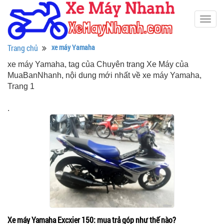
Togg
navig
Trang chủ
xe máy Yamaha
xe máy Yamaha, tag của Chuyên trang Xe Máy của
MuaBanNhanh, nội dung mới nhất về xe máy Yamaha,
Trang 1
.
Xe máy Yamaha Excxier 150: mua trả góp như thế nào?