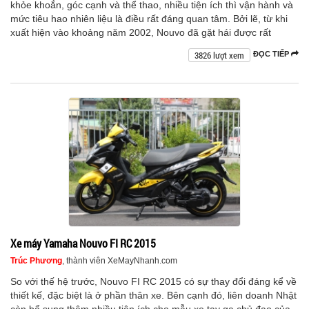
khỏe khoắn, góc cạnh và thể thao, nhiều tiện ích thì vận hành và
mức tiêu hao nhiên liệu là điều rất đáng quan tâm. Bởi lẽ, từ khi
xuất hiện vào khoảng năm 2002, Nouvo đã gặt hái được rất
3826 lượt xem
ĐỌC TIẾP
Xe máy Yamaha Nouvo FI RC 2015
Trúc Phương
, thành viên XeMayNhanh.com
So với thế hệ trước, Nouvo FI RC 2015 có sự thay đổi đáng kể về
thiết kế, đặc biệt là ở phần thân xe. Bên cạnh đó, liên doanh Nhật
còn bổ sung thêm nhiều tiện ích cho mẫu xe tay ga chủ đạo của