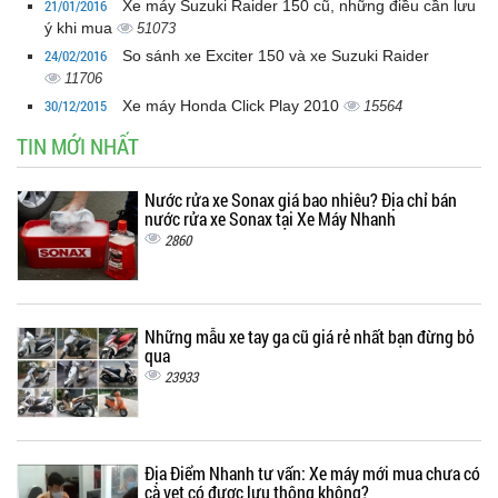
21/01/2016
Xe máy Suzuki Raider 150 cũ, những điều cần lưu
ý khi mua
51073
24/02/2016
So sánh xe Exciter 150 và xe Suzuki Raider
11706
30/12/2015
Xe máy Honda Click Play 2010
15564
TIN MỚI NHẤT
Nước rửa xe Sonax giá bao nhiêu? Địa chỉ bán
nước rửa xe Sonax tại Xe Máy Nhanh
2860
Những mẫu xe tay ga cũ giá rẻ nhất bạn đừng bỏ
qua
23933
Địa Điểm Nhanh tư vấn: Xe máy mới mua chưa có
cà vẹt có được lưu thông không?