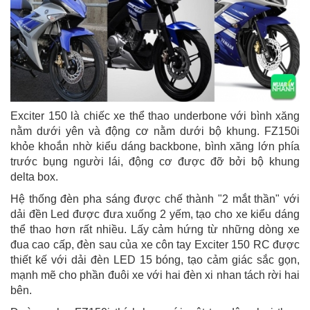
Exciter 150 là chiếc xe thể thao underbone với bình xăng
nằm dưới yên và động cơ nằm dưới bộ khung. FZ150i
khỏe khoắn nhờ kiểu dáng backbone, bình xăng lớn phía
trước bụng người lái, động cơ được đỡ bởi bộ khung
delta box.
Hệ thống đèn pha sáng được chế thành "2 mắt thần" với
dải đền Led được đưa xuống 2 yếm, tạo cho xe kiểu dáng
thể thao hơn rất nhiều. Lấy cảm hứng từ những dòng xe
đua cao cấp, đèn sau của xe côn tay Exciter 150 RC được
thiết kế với dải đèn LED 15 bóng, tạo cảm giác sắc gọn,
mạnh mẽ cho phần đuôi xe với hai đèn xi nhan tách rời hai
bên.