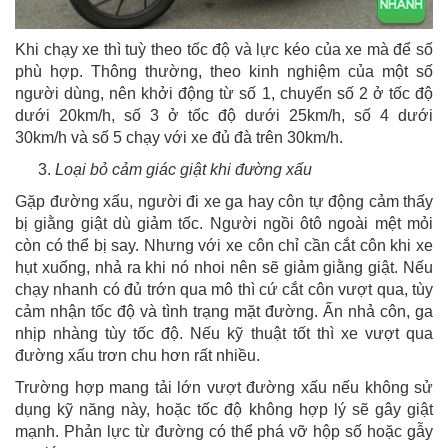
Khi chạy xe thì tuỳ theo tốc độ và lực kéo của xe mà để số
phù hợp. Thông thường, theo kinh nghiệm của một số
người dùng, nên khởi động từ số 1, chuyển số 2 ở tốc độ
dưới 20km/h, số 3 ở tốc độ dưới 25km/h, số 4 dưới
30km/h và số 5 chạy với xe đủ đà trên 30km/h.
Loại bỏ cảm giác giật khi đường xấu
Gặp đường xấu, người đi xe ga hay côn tự động cảm thấy
bị giằng giật dù giảm tốc. Người ngồi ôtô ngoài mệt mỏi
còn có thể bị say. Nhưng với xe côn chỉ cần cắt côn khi xe
hụt xuống, nhả ra khi nó nhoi nên sẽ giảm giằng giật. Nếu
chạy nhanh có đủ trớn qua mô thì cứ cắt côn vượt qua, tùy
cảm nhận tốc độ và tình trạng mặt đường. Ấn nhả côn, ga
nhịp nhàng tùy tốc độ. Nếu kỹ thuật tốt thì xe vượt qua
đường xấu trơn chu hơn rất nhiều.
Trường hợp mang tải lớn vượt đường xấu nếu không sử
dụng kỹ năng này, hoặc tốc độ không hợp lý sẽ gây giật
mạnh. Phản lực từ đường có thể phá vỡ hộp số hoặc gẫy