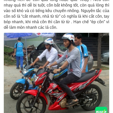
nhạy quá thì dễ bị tuột, côn bắt không tốt, còn quá lỏng thì
vào số khó và có tiếng kêu chuyển nhông. Nguyên tắc của
côn số là “cắt nhanh, nhả từ từ” có nghĩa là khi cắt côn, tay
bóp nhanh, khi nhả côn thì cần từ từ . Hạn chế “ép côn” vì
dễ làm mòn nhanh các lá côn.