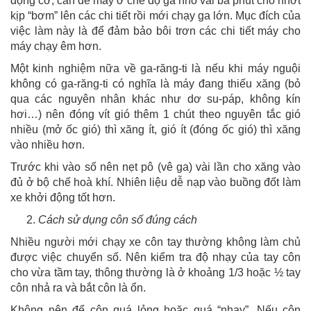
động cơ, cần để máy ở chế độ ga nhỏ vài ba phút cho nhớt
kịp “bơm” lên các chi tiết rồi mới chạy ga lớn. Mục đích của
việc làm này là để đảm bảo bôi trơn các chi tiết máy cho
máy chạy êm hơn.
Một kinh nghiệm nữa về ga-răng-ti là nếu khi máy nguội
không có ga-răng-ti có nghĩa là máy đang thiếu xăng (bỏ
qua các nguyên nhân khác như dơ su-páp, không kín
hơi…) nên đóng vít gió thêm 1 chút theo nguyên tắc gió
nhiều (mở ốc gió) thì xăng ít, gió ít (đóng ốc gió) thì xăng
vào nhiều hơn.
Trước khi vào số nên nẹt pô (vê ga) vài lần cho xăng vào
đủ ở bộ chế hoà khí. Nhiên liệu dễ nạp vào buồng đốt làm
xe khởi động tốt hơn.
Cách sử dụng côn số đúng cách
Nhiều người mới chạy xe côn tay thường không làm chủ
được việc chuyển số. Nên kiểm tra độ nhạy của tay côn
cho vừa tầm tay, thông thường là ở khoảng 1/3 hoặc ½ tay
côn nhả ra và bắt côn là ổn.
Không nên để côn quá lỏng hoặc quá “nhạy”. Nếu côn