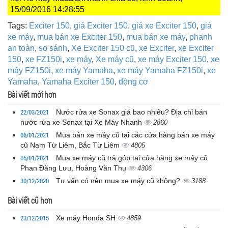
15/09/2016 14:28:55
Tags:
Exciter 150
,
giá Exciter 150
,
giá xe Exciter 150
,
giá
xe máy
,
mua bán xe Exciter 150
,
mua bán xe máy
,
phanh
an toàn
,
so sánh
,
Xe Exciter 150 cũ
,
xe Exciter
,
xe Exciter
150
,
xe FZ150i
,
xe máy
,
Xe máy cũ
,
xe máy Exciter 150
,
xe
máy FZ150i
,
xe máy Yamaha
,
xe máy Yamaha FZ150i
,
xe
Yamaha
,
Yamaha Exciter 150
,
động cơ
Bài viết mới hơn
22/03/2021
Nước rửa xe Sonax giá bao nhiêu? Địa chỉ bán
nước rửa xe Sonax tại Xe Máy Nhanh
2860
06/01/2021
Mua bán xe máy cũ tại các cửa hàng bán xe máy
cũ Nam Từ Liêm, Bắc Từ Liêm
4805
05/01/2021
Mua xe máy cũ trả góp tại cửa hàng xe máy cũ
Phan Đăng Lưu, Hoàng Văn Thụ
4306
30/12/2020
Tư vấn có nên mua xe máy cũ không?
3188
Bài viết cũ hơn
23/12/2015
Xe máy Honda SH
4859