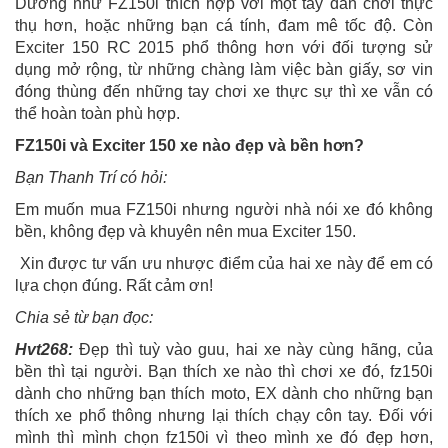
Dường như FZ150i thích hợp với một tay dân chơi thực
thụ hơn, hoặc những bạn cá tính, đam mê tốc độ. Còn
Exciter 150 RC 2015 phổ thông hơn với đối tượng sử
dụng mở rộng, từ những chàng làm việc bàn giấy, sơ vin
đóng thùng đến những tay chơi xe thực sự thì xe vẫn có
thể hoàn toàn phù hợp.
FZ150i và Exciter 150 xe nào đẹp và bền hơn?
Bạn Thanh Trí có hỏi:
Em muốn mua FZ150i nhưng người nhà nói xe đó không
bền, không đẹp và khuyên nên mua Exciter 150.
Xin được tư vấn ưu nhược điểm của hai xe này để em có
lựa chọn đúng. Rất cảm ơn!
Chia sẻ từ bạn đọc:
Hvt268:
Đẹp thì tuỳ vào guu, hai xe này cùng hãng, của
bền thì tại người. Bạn thích xe nào thì chơi xe đó, fz150i
dành cho những bạn thích moto, EX dành cho những bạn
thích xe phổ thông nhưng lại thích chạy côn tay. Đối với
mình thì mình chọn fz150i vì theo mình xe đó đẹp hơn,