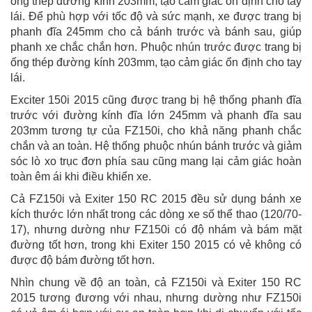
ống thép đường kính 203mm, tạo cảm giác ổn định cho tay
lái. Để phù hợp với tốc độ và sức mạnh, xe được trang bị
phanh đĩa 245mm cho cả bánh trước và bánh sau, giúp
phanh xe chắc chắn hơn. Phuộc nhún trước được trang bị
ống thép đường kính 203mm, tạo cảm giác ổn định cho tay
lái.
Exciter 150i 2015 cũng được trang bị hệ thống phanh đĩa
trước với đường kính đĩa lớn 245mm và phanh đĩa sau
203mm tương tự của FZ150i, cho khả năng phanh chắc
chắn và an toàn. Hệ thống phuộc nhún bánh trước và giảm
sóc lò xo trục đơn phía sau cũng mang lại cảm giác hoàn
toàn êm ái khi điều khiển xe.
Cả FZ150i và Exiter 150 RC 2015 đều sử dụng bánh xe
kích thước lớn nhất trong các dòng xe số thể thao (120/70-
17), nhưng dường như FZ150i có độ nhám và bám mặt
đường tốt hơn, trong khi Exiter 150 2015 có vẻ không có
được độ bám đường tốt hơn.
Nhìn chung về độ an toàn, cả FZ150i và Exiter 150 RC
2015 tương đương với nhau, nhưng dường như FZ150i