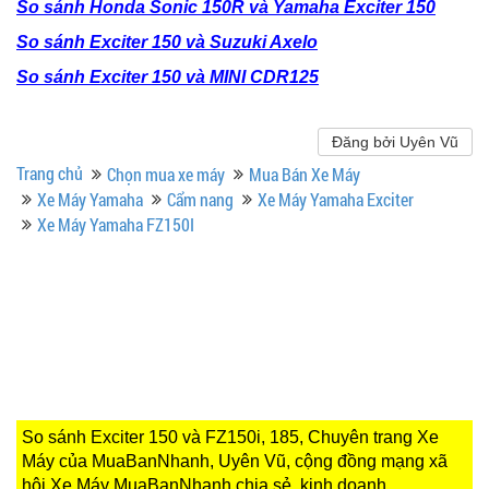
So sánh Honda Sonic 150R và Yamaha Exciter 150
So sánh Exciter 150 và Suzuki Axelo
So sánh Exciter 150 và MINI CDR125
Đăng bởi Uyên Vũ
Trang chủ
Chọn mua xe máy
Mua Bán Xe Máy
Xe Máy Yamaha
Cẩm nang
Xe Máy Yamaha Exciter
Xe Máy Yamaha FZ150I
So sánh Exciter 150 và FZ150i, 185, Chuyên trang Xe
Máy của MuaBanNhanh, Uyên Vũ, cộng đồng mạng xã
hội Xe Máy MuaBanNhanh chia sẻ, kinh doanh,