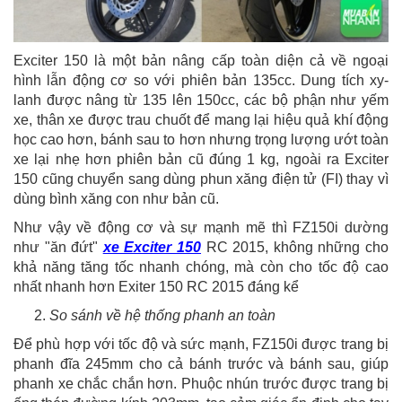
Exciter 150 là một bản nâng cấp toàn diện cả về ngoại
hình lẫn động cơ so với phiên bản 135cc. Dung tích xy-
lanh được nâng từ 135 lên 150cc, các bộ phận như yếm
xe, thân xe được trau chuốt để mang lại hiệu quả khí động
học cao hơn, bánh sau to hơn nhưng trọng lượng ướt toàn
xe lại nhẹ hơn phiên bản cũ đúng 1 kg, ngoài ra Exciter
150 cũng chuyển sang dùng phun xăng điện tử (FI) thay vì
dùng bình xăng con như bản cũ.
Như vậy về động cơ và sự mạnh mẽ thì FZ150i dường
như "ăn đứt"
xe Exciter 150
RC 2015, không những cho
khả năng tăng tốc nhanh chóng, mà còn cho tốc độ cao
nhất nhanh hơn Exiter 150 RC 2015 đáng kể
So sánh về hệ thống phanh an toàn
Để phù hợp với tốc độ và sức mạnh, FZ150i được trang bị
phanh đĩa 245mm cho cả bánh trước và bánh sau, giúp
phanh xe chắc chắn hơn. Phuộc nhún trước được trang bị