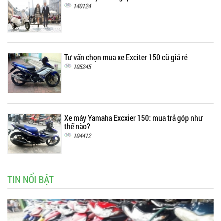
140124
Tư vấn chọn mua xe Exciter 150 cũ giá rẻ
105245
Xe máy Yamaha Excxier 150: mua trả góp như
thế nào?
104412
TIN NỔI BẬT