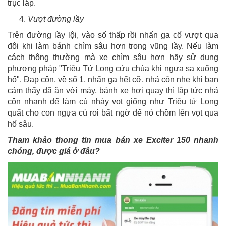
trục láp.
Vượt đường lầy
Trên đường lầy lội, vào số thấp rồi nhấn ga cố vượt qua
đôi khi làm bánh chìm sâu hơn trong vũng lầy. Nếu làm
cách thông thường mà xe chìm sâu hơn hãy sử dụng
phương pháp "Triệu Tử Long cứu chúa khi ngựa sa xuống
hố". Đạp côn, về số 1, nhấn ga hết cỡ, nhả côn nhẹ khi bạn
cảm thấy đã ăn với máy, bánh xe hơi quay thì lập tức nhả
côn nhanh để làm cú nhảy vọt giống như Triệu tử Long
quất cho con ngựa cú roi bất ngờ để nó chồm lên vọt qua
hố sâu.
Tham khảo thong tin mua bán xe
Exciter 150
nhanh
chóng, được giá ở đâu?