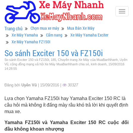
Togg
navig
Trang chủ
Chọn mua xe máy
Mua Bán Xe Máy
Xe Máy Yamaha
Cẩm nang
Xe Máy Yamaha Exciter
Xe Máy Yamaha FZ150I
So sánh Exciter 150 và FZ150i
So sánh Exciter 150 và FZ150i, 185, Chuyên trang Xe Máy của MuaBanNhanh, Uyên
Vũ, cộng đồng mạng xã hội Xe Máy MuaBanNhanh chia sẻ, kinh doanh, 15/09/2016
14:28:55
Đăng bởi
Uyên Vũ
| 15/09/2016 |
30327
Lựa chọn Yamaha FZ150i hay Yamaha Exciter 150 RC là
câu hỏi mà không ít đấng mày râu khó trả lời khi quyết định
mua xe.
Yamaha FZ150i và Yamaha Exciter 150 RC cuộc đối
đầu không khoan nhượng