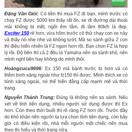
Đặng Văn Giỏi:
Có tiền thì mua FZ đi bạn, mình trước có
chạy FZ được 5000 km thấy rất ổn, xe đi đường dài thoải
mái không bị mệt, ngồi êm lắm, đi tầm 80k/h là đẹp.
Exciter 150
rẻ hơn, vừa hôm trước có thử chạy con xe này
và thấy nó nhẹ nhẹ và không lướt. Mà so sánh giữa 2 con
thì điều hiển nhiên là FZ ngon hơn rồi. Bạn chọn FZ là hợp
lý rồi. Độ bền thì cả 2 đều là Yamaha nên so sánh khó, nên
mình nghĩ bền hay không do mình thôi.
Hoàngcucu9696:
Ex 150 mà bánh trước to hơn và có
thêm binh xăng ngoài như fz150 thì được. Mình thích xe có
bình xăng ngoài, nó thể hiện đẳng cấp mạnh mẽ và thời
trang.
Nguyễn Thành Trung:
Đúng là không nên so sánh. Nếu
xét về tính tiện dụng, nhiều người sử dụng được thì Ex
hơn. Còn theo thời buổi thì rõ ràng FZ hơn rồi. Trước đây
do khó khăn nên người ta lựa chọn tính tiện dụng, còn bây
giờ có điều kiện rồi, nhà mỗi người một chiếc nên mua
theo thị hiếu và thời trang nữa.