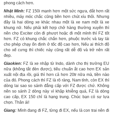
phong cách hơn.
Nhật Minh:
FZ 150i mạnh hơn một sức ngựa, đắt hơn rất
nhiều, máy móc chắc cũng bền hơn chút xíu thôi. Nhưng
đây là hai dòng xe khác nhau một là xe nam một là xe
khung nữ. Nếu phải kết hợp chở hàng thường xuyên thì
nên chọ Exciter còn đi phượt hoặc đi một mình thì FZ tốt
hơn. FZ có khung chắc chắn hơn, phuộc trước và tay lái
cho phép chạy ổn định ở tốc độ cao hơn, Nếu ai thích độ
cho xế cưng thì chiếc này cũng rất dễ độ và trở nên rất
đẹp.
Giaokien:
FZ là xe nhập từ Indo, dành cho thị trường EU
nữa (không tắt đèn được), tiêu chuẩn ắt cao hơn EX sản
xuất nội địa rồi, giá thì hơn cả hơn 20tr nữa mà, tiền nào
của đó. Phong cách thì FZ là rõ ràng, Nam tính, còn EX thì
dòng lai sao so sánh đẳng cấp với FZ được chứ. Không
nên so sánh 2 dòng này vì khập khiễng quá, FZ là dòng
cao cấp, EX 150 chỉ là hạng trung. Chúc bạn có sự lựa
chọn. Thân ái!
Giang:
Mình đang đi FZ, từng đi EX, nếu là con trai nên đi