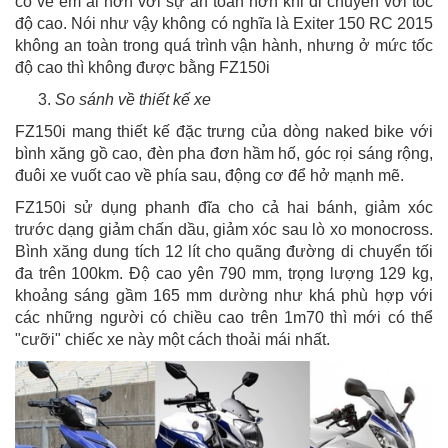
có vẻ êm ái hơn với sự an toàn hơn khi di chuyển với tốc
độ cao. Nói như vậy không có nghĩa là Exiter 150 RC 2015
không an toàn trong quá trình vận hành, nhưng ở mức tốc
độ cao thì không được bằng FZ150i
So sánh về thiết kế xe
FZ150i mang thiết kế đặc trưng của dòng naked bike với
bình xăng gồ cao, đèn pha đơn hầm hố, góc rọi sáng rộng,
đuôi xe vuốt cao về phía sau, động cơ để hở mạnh mẽ.
FZ150i sử dụng phanh đĩa cho cả hai bánh, giảm xóc
trước dạng giảm chấn dầu, giảm xóc sau lò xo monocross.
Bình xăng dung tích 12 lít cho quãng đường di chuyển tối
đa trên 100km. Độ cao yên 790 mm, trọng lượng 129 kg,
khoảng sáng gầm 165 mm dường như khá phù hợp với
các những người có chiều cao trên 1m70 thì mới có thể
"cưỡi" chiếc xe này một cách thoải mái nhất.