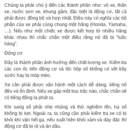
Chúng ta phải chú ý đến các thành phần như: vỏ xe, thân
xe, nước sơn xe, khung gầm, đặc biệt là động cơ, tất cả
phải được đồng bộ và hợp nhất. Điều này có nghĩa các bộ
phận của xe phải cùng chung một hãng (Honda, Yamaha,
…). Nếu như một chiếc xe được kết hợp từ nhiều hãng
khác nhau thì chắc chắn một điều rằng nó đã bị “luộc
hàng”.
Động cơ
Đây là thành phần ảnh hưởng đến chất lượng xe. Kiểm tra
các con ốc trên động cơ và lốc hộp số không có vết trầy
xước hay bị móp méo.
Xe cần phải được vận hành một cách dễ dàng, tiếng nổ
đều và ổn định. Nếu xe gặp một trục trặc nào, chắc chắn sẽ
có tiếng động lạ phát ra.
Khi sang số phải nhẹ nhàng và thử nghiệm lên, hạ số
không bị kẹt. Ngoài ra, ta cũng cần phải kiểm tra xe có bị
khói khi vặn hết ga, nếu xuất hiện khói xám và dày đặc thì
động cơ đã bị rã và ăn dầu.