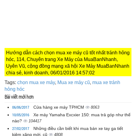
Hướng dẫn cách chọn mua xe máy cũ tốt nhất tránh hỏng
hóc, 114, Chuyên trang Xe Máy của MuaBanNhanh,
Uyên Vũ, cộng đồng mạng xã hội Xe Máy MuaBanNhanh
chia sẻ, kinh doanh, 06/01/2016 14:57:02
Tags:
chọn mua xe máy
,
Mua xe máy cũ
,
mua xe tránh
hỏng hóc
Bài viết mới hơn
06/06/2017
Cửa hàng xe máy TPHCM
8063
10/05/2016
Xe máy Yamaha Excxier 150: mua trả góp như thế
nào?
104417
27/02/2017
Những điều cần biết khi mua bán xe tay ga tiết
kiệm xăng mới, cũ
4808