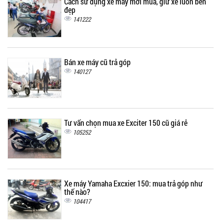
Cách sử dụng xe máy mới mua, giữ xe luôn bền
đẹp
141222
Bán xe máy cũ trả góp
140127
Tư vấn chọn mua xe Exciter 150 cũ giá rẻ
105252
Xe máy Yamaha Excxier 150: mua trả góp như
thế nào?
104417