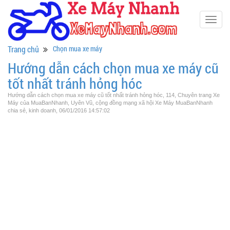
Togg
navig
Trang chủ
Chọn mua xe máy
Hướng dẫn cách chọn mua xe máy cũ
tốt nhất tránh hỏng hóc
Hướng dẫn cách chọn mua xe máy cũ tốt nhất tránh hỏng hóc, 114, Chuyên trang Xe
Máy của MuaBanNhanh, Uyên Vũ, cộng đồng mạng xã hội Xe Máy MuaBanNhanh
chia sẻ, kinh doanh, 06/01/2016 14:57:02