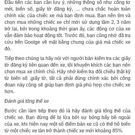
Đầu tiên các bạn cần lưu ý, những thông số như công tơ
mét, biển số, giấy tờ đăng ký, … chưa chắc hoàn toàn
chính xác của chiếc xe mà bạn định mua. Bạn nên tìm và
chọn mua những chiếc xe chỉ mới sử dụng tầm 2, 3 năm
trở lại, bởi trong khoảng thời gian ấy, các động cơ của xe
vẫn đảm bảo hoạt động tốt. Trước đó, bạn cũng nhớ đã tra
cứu trên Goolge về mặt bằng chung của giá mà chiếc xe
đó.
Tiếp theo chúng ta hãy nói với người bán kiểm tra các giấy
tờ đăng ký liên quan đến xe, tôi khuyến khích các bạn nên
chọn mua xe chính chủ. Hãy nhớ kiểm tra đối chiếu thật kỹ
từ biển số ,giấy tờ, tất cả phải đúng chính xác bởi công
đoạn này cũng sẽ giúp bạn định giá phù hợp cho chiếc xe
hơn.
Đánh giá tổng thể xe
Bước cần làm tiếp theo đó là hãy đánh giá tổng thể của
chiếc xe. Bạn đừng để bị lừa bởi sự bóng bẩy bề ngoài
của xe, khi hiện nay một số điểm bán xe cũ có thể hô biến
từ một chiếc xe tàn trở thành chiếc xe mới khoảng 85%.