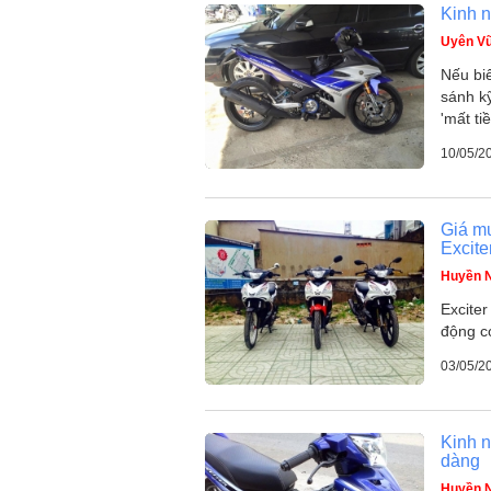
Kinh 
Uyên V
Nếu biế
sánh kỹ
'mất ti
10/05/2
Giá mu
Excite
Huyền 
Excite
động c
03/05/2
Kinh 
dàng
Huyền 