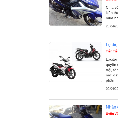
Chia s
kiến th
mua nh
28/04/2
Lộ diệ
Tiên Tiê
Excite
quyền 
trội, t
mới đâ
phân
09/04/2
Nhận d
Uyên V