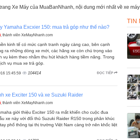
 trang Xe Máy của MuaBanNhanh, nội dung mới nhất về xe máy 
TIN
y Yamaha Excxier 150: mua trả góp như thế nào?
ũ
, thành viên XeMayNhanh.com
nền kinh tế có mức cạnh tranh ngày càng cao, bên cạnh
ung ra những dòng xe mới, các hãng xe còn chú trọng vào
ch vụ kèm theo nhằm thu hút khách hàng tiềm năng. Trong
ịch vụ mua xe trả góp.
104414
016 15:45:59
ĐỌC TIẾP
h xe Exciter 150 và xe Suzuki Raider
ũ
, thành viên XeMayNhanh.com
maha giới thiệu Exciter 150 ra mắt khiến cho cuộc đua
ẫu xe này với đối thủ Suzuki Raider R150 trong phân khúc
tay phổ thông tại thị trường Việt Nam càng trở nên khốc liệt