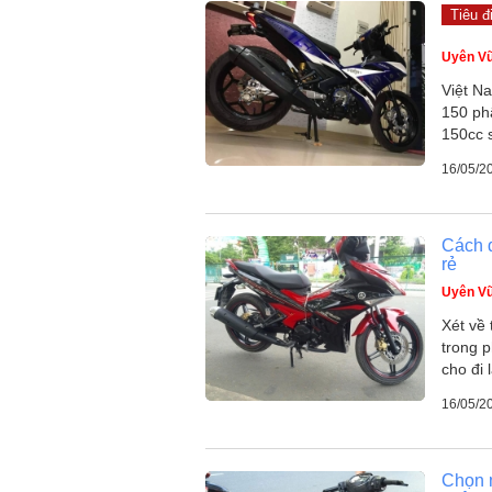
Tiêu đ
Uyên V
Việt Na
150 phâ
150cc 
16/05/2
Cách 
rẻ
Uyên V
Xét về 
trong 
cho đi 
16/05/2
Chọn 