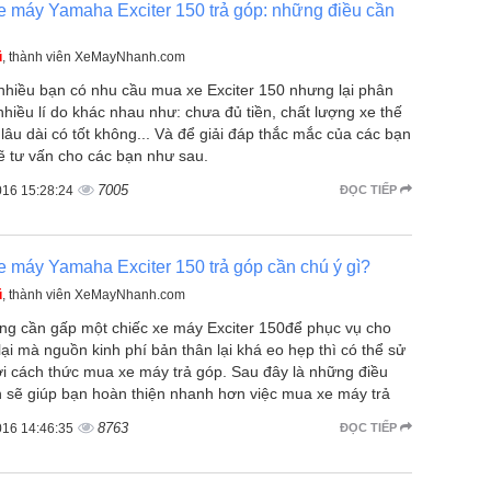
 máy Yamaha Exciter 150 trả góp: những điều cần
ũ
, thành viên XeMayNhanh.com
 nhiều bạn có nhu cầu mua xe Exciter 150 nhưng lại phân
nhiều lí do khác nhau như: chưa đủ tiền, chất lượng xe thế
 lâu dài có tốt không... Và để giải đáp thắc mắc của các bạn
ẽ tư vấn cho các bạn như sau.
7005
016 15:28:24
ĐỌC TIẾP
 máy Yamaha Exciter 150 trả góp cần chú ý gì?
ũ
, thành viên XeMayNhanh.com
ng cần gấp một chiếc xe máy Exciter 150để phục vụ cho
 lại mà nguồn kinh phí bản thân lại khá eo hẹp thì có thể sử
ới cách thức mua xe máy trả góp. Sau đây là những điều
h sẽ giúp bạn hoàn thiện nhanh hơn việc mua xe máy trả
8763
016 14:46:35
ĐỌC TIẾP