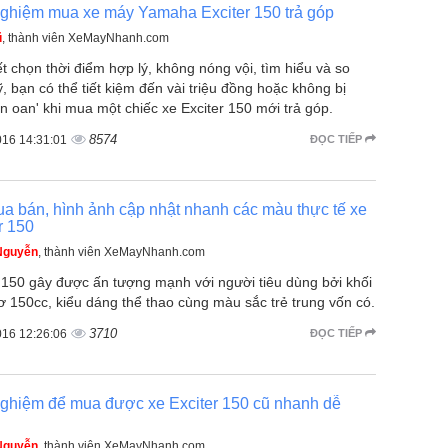
nghiệm mua xe máy Yamaha Exciter 150 trả góp
ũ
, thành viên XeMayNhanh.com
t chọn thời điểm hợp lý, không nóng vội, tìm hiểu và so
, bạn có thể tiết kiệm đến vài triệu đồng hoặc không bị
ền oan' khi mua một chiếc xe Exciter 150 mới trả góp.
8574
016 14:31:01
ĐỌC TIẾP
a bán, hình ảnh cập nhật nhanh các màu thực tế xe
r 150
Nguyễn
, thành viên XeMayNhanh.com
r 150 gây được ấn tượng mạnh với người tiêu dùng bởi khối
ơ 150cc, kiểu dáng thể thao cùng màu sắc trẻ trung vốn có.
3710
016 12:26:06
ĐỌC TIẾP
nghiệm để mua được xe Exciter 150 cũ nhanh dễ
Nguyễn
, thành viên XeMayNhanh.com