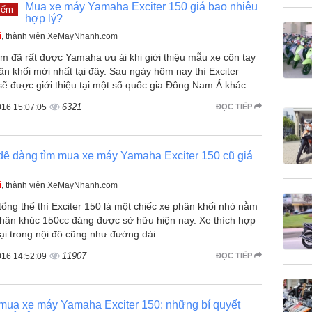
Mua xe máy Yamaha Exciter 150 giá bao nhiêu
iểm
hợp lý?
ũ
, thành viên XeMayNhanh.com
m đã rất được Yamaha ưu ái khi giới thiệu mẫu xe côn tay
n khối mới nhất tại đây. Sau ngày hôm nay thì Exciter
sẽ được giới thiệu tại một số quốc gia Đông Nam Á khác.
6321
016 15:07:05
ĐỌC TIẾP
dễ dàng tìm mua xe máy Yamaha Exciter 150 cũ giá
ũ
, thành viên XeMayNhanh.com
tổng thể thì Exciter 150 là một chiếc xe phân khối nhỏ nằm
phân khúc 150cc đáng được sở hữu hiện nay. Xe thích hợp
lại trong nội đô cũng như đường dài.
11907
016 14:52:09
ĐỌC TIẾP
mua xe máy Yamaha Exciter 150: những bí quyết