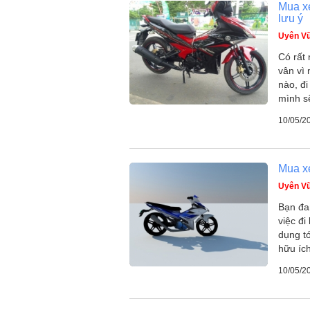
Mua xe
lưu ý
Uyên V
Có rất
vân vì 
nào, đi
mình s
10/05/2
Mua xe
Uyên V
Bạn đa
việc đi
dụng t
hữu íc
10/05/2