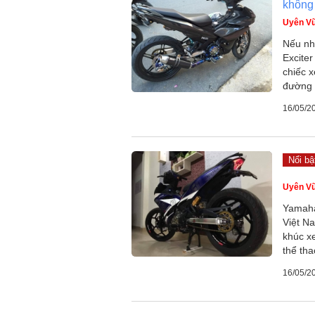
không
Uyên V
Nếu nhữ
Exciter
chiếc x
đường p
16/05/2
Nổi bậ
Uyên V
Yamaha 
Việt N
khúc x
thể tha
16/05/2