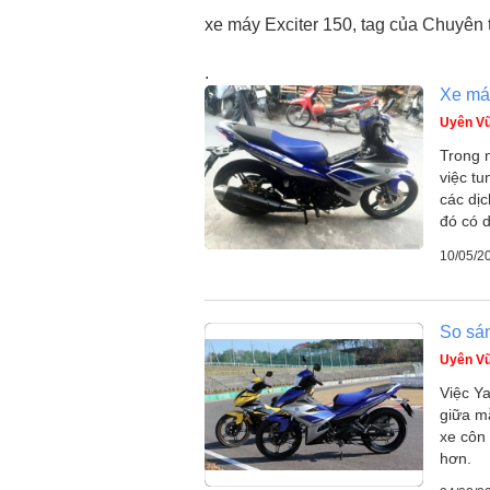
xe máy Exciter 150, tag của Chuyên
.
Xe má
Uyên V
Trong 
việc t
các dị
đó có d
10/05/2
So sán
Uyên V
Việc Ya
giữa m
xe côn 
hơn.