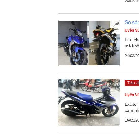
24/02/2
So sán
Uyên V
Lựa ch
mà khôn
24/02/2
Tiêu đ
Uyên V
Exciter
cảm nh
16/05/2