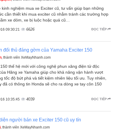
ẻ kinh nghiệm mua xe Exciter cũ, tư vấn giúp bạn những
ức cần thiết khi mua exciter cũ nhằm tránh các trường hợp
ầm xe dỏm, xe bị luộc hoặc quá cũ…
6626
016 09:30:21
ĐỌC TIẾP
n đối thủ đáng gờm của Yamaha Exciter 150
n
, thành viên XeMayNhanh.com
r 150 thế hệ mới với công nghệ phun xăng điện tử độc
của Hãng xe Yamaha giúp cho khả năng vận hành vượt
ăng tốc độ bứt phá và tiết kiệm nhiên liệu tối ưu. Tuy nhiên,
y đã có thông tin Honda sẽ cho ra dòng xe tay côn 150
4039
016 10:35:45
ĐỌC TIẾP
iện người bán xe Exciter 150 cũ uy tín
ũ
, thành viên XeMayNhanh.com