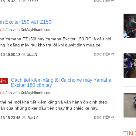
11709
016 15:32:11
ĐỌC TIẾP
h Exciter 150 và FZ150i
ũ
, thành viên XeMayNhanh.com
ọn Yamaha FZ150i hay Yamaha Exciter 150 RC là câu hỏi
g ít đấng mày râu khó trả lời khi quyết định mua xe.
30331
016 16:00:13
ĐỌC TIẾP
Cách tiết kiệm xăng tối đa cho xe máy Yamaha
iểm
Exciter 150 côn tay
ũ
, thành viên XeMayNhanh.com
 thế hệ mới khá tiết kiệm xăng và vận hành ổn định theo
ận của những biker đầu tiên chạy thử chiếc xe này.
19517
016 15:23:48
ĐỌC TIẾP
TIN