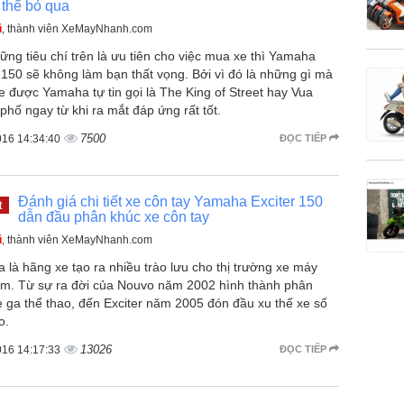
 thể bỏ qua
ũ
, thành viên XeMayNhanh.com
ng tiêu chí trên là ưu tiên cho việc mua xe thì Yamaha
 150 sẽ không làm bạn thất vọng. Bởi vì đó là những gì mà
e được Yamaha tự tin gọi là The King of Street hay Vua
hố ngay từ khi ra mắt đáp ứng rất tốt.
7500
016 14:34:40
ĐỌC TIẾP
Đánh giá chi tiết xe côn tay Yamaha Exciter 150
t
dẫn đầu phân khúc xe côn tay
ũ
, thành viên XeMayNhanh.com
là hãng xe tạo ra nhiều trào lưu cho thị trường xe máy
am. Từ sự ra đời của Nouvo năm 2002 hình thành phân
e ga thể thao, đến Exciter năm 2005 đón đầu xu thế xe số
o.
13026
016 14:17:33
ĐỌC TIẾP