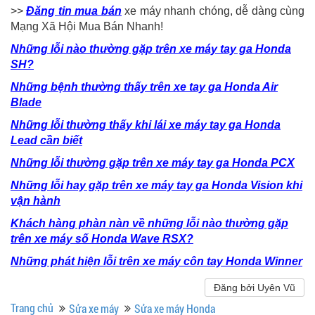
>>
Đăng tin mua bán
xe máy nhanh chóng, dễ dàng cùng
Mạng Xã Hội Mua Bán Nhanh!
Những lỗi nào thường gặp trên xe máy tay ga Honda
SH?
Những bệnh thường thấy trên xe tay ga Honda Air
Blade
Những lỗi thường thấy khi lái xe máy tay ga Honda
Lead cần biết
Những lỗi thường gặp trên xe máy tay ga Honda PCX
Những lỗi hay gặp trên xe máy tay ga Honda Vision khi
vận hành
Khách hàng phàn nàn về những lỗi nào thường gặp
trên xe máy số Honda Wave RSX?
Những phát hiện lỗi trên xe máy côn tay Honda Winner
Đăng bởi Uyên Vũ
Trang chủ
Sửa xe máy
Sửa xe máy Honda