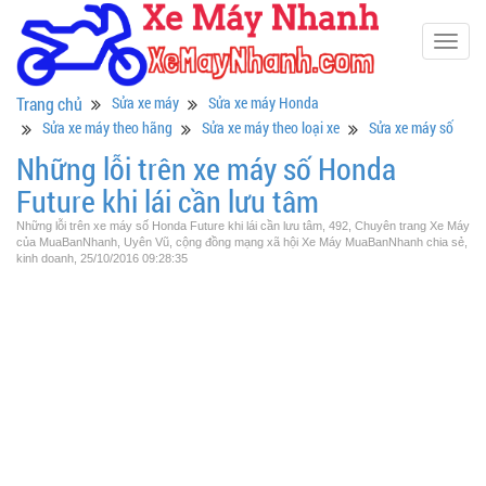
Togg
navig
Trang chủ
Sửa xe máy
Sửa xe máy Honda
Sửa xe máy theo hãng
Sửa xe máy theo loại xe
Sửa xe máy số
Những lỗi trên xe máy số Honda
Future khi lái cần lưu tâm
Những lỗi trên xe máy số Honda Future khi lái cần lưu tâm, 492, Chuyên trang Xe Máy
của MuaBanNhanh, Uyên Vũ, cộng đồng mạng xã hội Xe Máy MuaBanNhanh chia sẻ,
kinh doanh, 25/10/2016 09:28:35