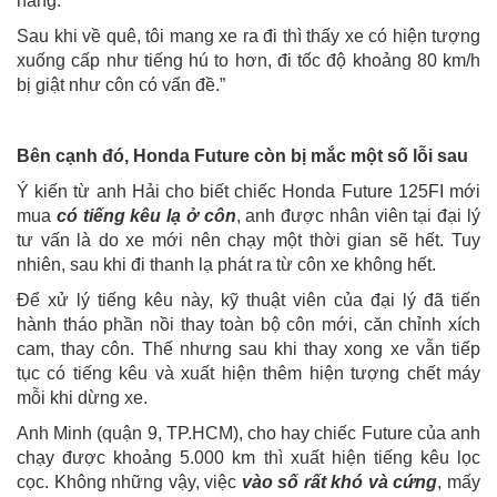
hãng.
Sau khi về quê, tôi mang xe ra đi thì thấy xe có hiện tượng
xuống cấp như tiếng hú to hơn, đi tốc độ khoảng 80 km/h
bị giật như côn có vấn đề.”
Bên cạnh đó, Honda Future còn bị mắc một số lỗi sau
Ý kiến từ anh Hải cho biết chiếc Honda Future 125FI mới
mua
có tiếng kêu lạ ở côn
, anh được nhân viên tại đại lý
tư vấn là do xe mới nên chạy một thời gian sẽ hết. Tuy
nhiên, sau khi đi thanh lạ phát ra từ côn xe không hết.
Để xử lý tiếng kêu này, kỹ thuật viên của đại lý đã tiến
hành tháo phần nồi thay toàn bộ côn mới, căn chỉnh xích
cam, thay côn. Thế nhưng sau khi thay xong xe vẫn tiếp
tục có tiếng kêu và xuất hiện thêm hiện tượng chết máy
mỗi khi dừng xe.
Anh Minh (quận 9, TP.HCM), cho hay chiếc Future của anh
chạy được khoảng 5.000 km thì xuất hiện tiếng kêu lọc
cọc. Không những vậy, việc
vào số rất khó và cứng
, mấy