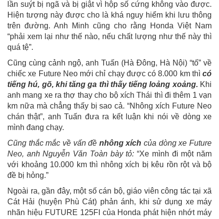
lần suýt bị ngã và bị giật vì hộp số cứng không vào được.
Hiện tượng này được cho là khá nguy hiểm khi lưu thông
trên đường. Anh Minh cũng cho rằng Honda Việt Nam
“phải xem lại như thế nào, nếu chất lượng như thế này thì
quá tệ”.
Cũng cùng cảnh ngộ, anh Tuấn (Hà Đông, Hà Nội) “tố” về
chiếc xe Future Neo mới chỉ chạy được có 8.000 km thì
có
tiếng hú, gõ, khi tăng ga thì thấy tiếng loảng xoảng.
Khi
anh mang xe ra thợ thay cho bộ xích Thái thì đi thêm 1 vạn
km nữa mà chẳng thấy bị sao cả. “Nhông xích Future Neo
chán thật”, anh Tuấn đưa ra kết luận khi nói về dòng xe
mình đang chạy.
Cũng thắc mắc về vấn đề
nhông xích
của dòng xe Future
Neo, anh Nguyễn Văn Toàn bày tỏ:
“Xe mình đi một năm
với khoảng 10.000 km thì nhông xích bị kêu rồn rột và bộ
đề bị hỏng.”
Ngoài ra, gần đây, một số cán bộ, giáo viên công tác tại xã
Cát Hải (huyện Phù Cát) phản ánh, khi sử dụng xe máy
nhãn hiệu FUTURE 125FI của Honda phát hiện nhớt máy