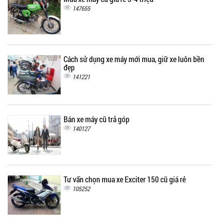
147655
Cách sử dụng xe máy mới mua, giữ xe luôn bền
đẹp
141221
Bán xe máy cũ trả góp
140127
Tư vấn chọn mua xe Exciter 150 cũ giá rẻ
105252