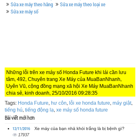
Sửa xe máy theo hãng
Sửa xe máy theo loại xe
Sửa xe máy số
Những lỗi trên xe máy số Honda Future khi lái cần lưu
tâm, 492, Chuyên trang Xe Máy của MuaBanNhanh,
Uyên Vũ, cộng đồng mạng xã hội Xe Máy MuaBanNhanh
chia sẻ, kinh doanh, 25/10/2016 09:28:35
Tags:
Honda Future
,
hư côn
,
lỗi xe honda future
,
máy giật
,
tiếng hú
,
tiếng động lạ
,
xe máy số honda future
Bài viết mới hơn
12/11/2016
Xe máy của bạn nhả khói trắng là bị bệnh gì?
17937