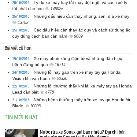
25/10/2016
Lý do xe máy hay tắt máy đột ngột và cách xử lý
tốt nhất cho bạn
148025
25/10/2016
Những dấu hiệu cần thay nhông, sên, dĩa xe máy
13792
25/10/2016
Các dấu hiệu cần thay ắc quy và cách sử dụng ắc
quy đúng cách bạn cần nắm
9009
Bài viết cũ hơn
19/10/2016
Xe máy phun xăng điện tử và những dấu hiệu
bệnh đừng bỏ qua
16714
24/10/2016
Những lỗi hay gặp trên xe máy tay ga Honda
Vision khi vận hành
60320
22/10/2016
Những lỗi thường thấy khi lái xe máy tay ga Honda
Lead cần biết
4778
21/10/2016
Những bệnh thường thấy trên xe tay ga Honda Air
Blade
10003
TIN MỚI NHẤT
Nước rửa xe Sonax giá bao nhiêu? Địa chỉ bán
nước rửa xe Sonax tại Xe Máy Nhanh