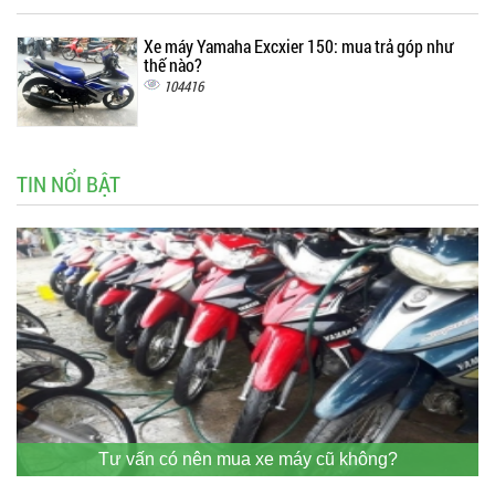
Xe máy Yamaha Excxier 150: mua trả góp như
thế nào?
104416
TIN NỔI BẬT
Tư vấn có nên mua xe máy cũ không?