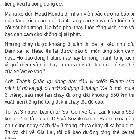
tiếng kêu lạ trong động cơ.
Mang xe đến Head Honda thì nhân viên bảo dưỡng báo bị
mòn tăng xích cam mất bánh răng cao su và mòn luôn cả
cốt sắt bên trong. Họ bảo phải thay luôn tăng xích cam và
bạc đạn cam cho không bị tái phát.
Nhưng chạy được khoảng 3 tuần thì xe lại kêu như cũ.
Đem xe lại Head thì lại được báo bị mòn tăng xích cam
nữa. Họ bảo dòng Future này hay bị hỏng thanh tăng xích
vì quá mềm và nói thay lần nữa nếu bị lỗi nữa thì sẽ chế
của xe Wave vào.”
Anh Thành Quân lại đang đau đầu vì chiếc Future của
mình bị hú và giật dù mới sử dụng 3 tháng:
“Xe tôi mới mua
3 tháng, sau một lần chạy đường dài khoảng 550 km thì
xuất hiện tiếng hú to, giật khi chạy tốc độ cao.
Tôi và 3 người bạn đi từ Sài Gòn về Gia Lai, khoảng 550
km, đi 2 xe là Future 125 và Suzuki Axelo. Hai xe mua gần
như cùng ngày cách đây 3 tháng, chưa chạy đi xa bao giờ.
Trước khi về Gia Lai, tôi đã bảo dưỡng tổng thể xe tại