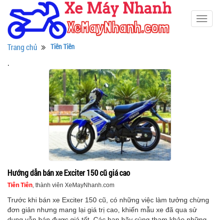
Togg
navig
Trang chủ
Tiên Tiên
.
Hướng dẫn bán xe Exciter 150 cũ giá cao
Tiên Tiên
, thành viên XeMayNhanh.com
Trước khi bán xe Exciter 150 cũ, có những việc làm tưởng chừng
đơn giản nhưng mang lại giá trị cao, khiến mẫu xe đã qua sử
dụng vẫn bán được giá tốt. Các bạn hãy cùng tham khảo những