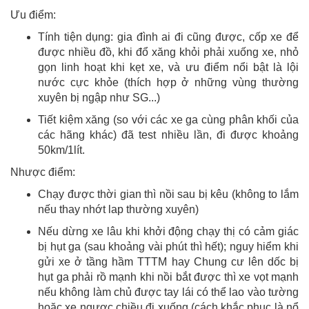
Ưu điểm:
Tính tiện dụng: gia đình ai đi cũng được, cốp xe để
được nhiều đồ, khi đổ xăng khỏi phải xuống xe, nhỏ
gọn linh hoạt khi kẹt xe, và ưu điểm nổi bật là lội
nước cực khỏe (thích hợp ở những vùng thường
xuyên bị ngập như SG...)
Tiết kiệm xăng (so với các xe ga cùng phân khối của
các hãng khác) đã test nhiều lần, đi được khoảng
50km/1lít.
Nhược điểm:
Chạy được thời gian thì nồi sau bị kêu (không to lắm
nếu thay nhớt lap thường xuyên)
Nếu dừng xe lâu khi khởi động chạy thị có cảm giác
bị hụt ga (sau khoảng vài phút thì hết); nguy hiểm khi
gửi xe ở tầng hầm TTTM hay Chung cư lên dốc bị
hụt ga phải rồ mạnh khi nồi bắt được thì xe vọt mạnh
nếu không làm chủ được tay lái có thể lao vào tường
hoặc xe ngược chiều đi xuống (cách khắc phục là nổ