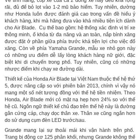
Về tính năng, cốp xe của cả 2 dòng xe này đều khá rộng
rãi, đủ để bỏ lọt vào 1-2 mũ bảo hiểm. Tuy nhiên, dường
như Honda luôn được đánh giá cao trong vấn đề hiểu ý
khách hàng, khi mà hãng đưa vào khá nhiều tiện ích dành
cho Air Blade. Cụ thể bao gồm: hệ thống xác định vị trí xe
thông minh, ổ khóa từ đa năng và an toàn, nắp bình xăng
được đặt ở phần giữa phía trước khá tiện lợi cho việc đổ
xăng. Còn về phía Yamaha Grande, mẫu xe nhỏ gọn này
có những ưu điểm dễ lấy lòng khách hàng nữ giới, đặc
biệt khi di chuyển trong phố. Tuy nhiên, cũng có những
nhược điểm khi chạy xe đường dài.
Thiết kế của Honda Air Blade tại Việt Nam thuộc thế hệ thứ
5, được nâng cấp so với phiên bản 2013, chính vì vậy nó
mang một số nét tương đồng với thế hệ tiền nhiệm. Theo
Honda, Air Blade mới có mặt nạ hẹp hơn 24% so với thế
hệ cũ. Ngôn ngữ thiết kế chủ đạo trên thế hệ này là đường
gân cứng cáp, chạy dọc thân xe. Thân xe cũng ngắn hơn
do sử dụng cụm đèn LED trước/sau.
Grande mang lại sự thoải mái khi vận hành trên phố.
Trang bị động cơ 125 phân khối, nhưng Grande không thể