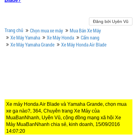
Blade?
Đăng bởi Uyên Vũ
Trang chủ
Chọn mua xe máy
Mua Bán Xe Máy
Xe Máy Yamaha
Xe Máy Honda
Cẩm nang
Xe Máy Yamaha Grande
Xe Máy Honda Air Blade
Xe máy Honda Air Blade và Yamaha Grande, chọn mua
xe ga nào?, 364, Chuyên trang Xe Máy của
MuaBanNhanh, Uyên Vũ, cộng đồng mạng xã hội Xe
Máy MuaBanNhanh chia sẻ, kinh doanh, 15/09/2016
14:07:20