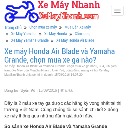
Togg
navig
Trang chủ
Chọn mua xe máy
Mua Bán Xe Máy
Xe Máy Yamaha
Xe Máy Honda
Cẩm nang
Xe Máy Yamaha Grande
Xe Máy Honda Air Blade
Xe máy Honda Air Blade và Yamaha
Grande, chọn mua xe ga nào?
Xe máy Honda Air Blade và Yamaha Grande, chọn mua xe ga nào?, 364, Chuyên
trang Xe Máy của MuaBanNhanh, Uyên Vũ, cộng đồng mạng xã hội Xe Máy
MuaBanNhanh chia sẻ, kinh doanh, 15/09/2016 14:07:20
Đăng bởi
Uyên Vũ
| 15/09/2016 |
5700
Đây là 2 mẫu xe tay ga được các hãng kỳ vọng nhất tại thị
trường Việt Nam. Cùng chúng tôi so sánh chi tiết 2 dòng
xe này thông qua những đánh giá dưới đây.
So sánh xe Honda Air Blade và Yamaha Grande