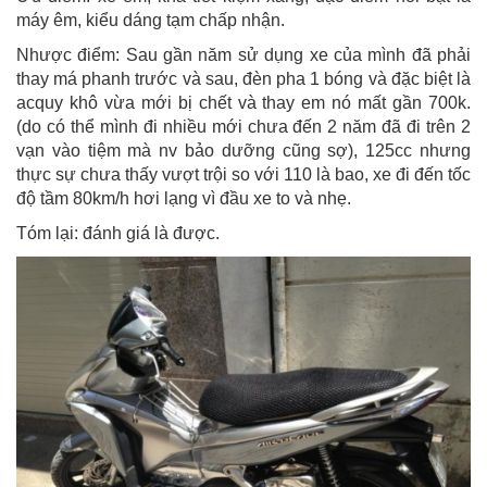
máy êm, kiểu dáng tạm chấp nhận.
Nhược điểm: Sau gần năm sử dụng xe của mình đã phải
thay má phanh trước và sau, đèn pha 1 bóng và đặc biệt là
acquy khô vừa mới bị chết và thay em nó mất gần 700k.
(do có thể mình đi nhiều mới chưa đến 2 năm đã đi trên 2
vạn vào tiệm mà nv bảo dưỡng cũng sợ), 125cc nhưng
thực sự chưa thấy vượt trội so với 110 là bao, xe đi đến tốc
độ tầm 80km/h hơi lạng vì đầu xe to và nhẹ.
Tóm lại: đánh giá là được.