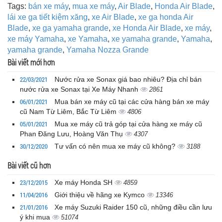
Tags:
bán xe máy
,
mua xe máy
,
Air Blade
,
Honda Air Blade
,
lái xe ga tiết kiệm xăng
,
xe Air Blade
,
xe ga honda Air
Blade
,
xe ga yamaha grande
,
xe Honda Air Blade
,
xe máy
,
xe máy Yamaha
,
xe Yamaha
,
xe yamaha grande
,
Yamaha
,
yamaha grande
,
Yamaha Nozza Grande
Bài viết mới hơn
22/03/2021
Nước rửa xe Sonax giá bao nhiêu? Địa chỉ bán
nước rửa xe Sonax tại Xe Máy Nhanh
2861
06/01/2021
Mua bán xe máy cũ tại các cửa hàng bán xe máy
cũ Nam Từ Liêm, Bắc Từ Liêm
4806
05/01/2021
Mua xe máy cũ trả góp tại cửa hàng xe máy cũ
Phan Đăng Lưu, Hoàng Văn Thụ
4307
30/12/2020
Tư vấn có nên mua xe máy cũ không?
3188
Bài viết cũ hơn
23/12/2015
Xe máy Honda SH
4859
11/04/2016
Giới thiệu về hãng xe Kymco
13346
21/01/2016
Xe máy Suzuki Raider 150 cũ, những điều cần lưu
ý khi mua
51074