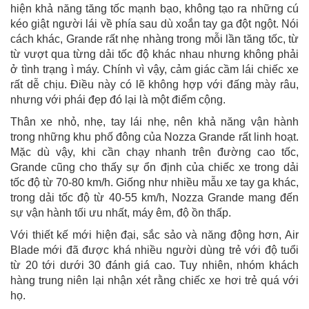
hiện khả năng tăng tốc mạnh bạo, không tạo ra những cú
kéo giật người lái về phía sau dù xoắn tay ga đột ngột. Nói
cách khác, Grande rất nhẹ nhàng trong mỗi lần tăng tốc, từ
từ vượt qua từng dải tốc độ khác nhau nhưng không phải
ở tình trạng ì máy. Chính vì vậy, cảm giác cầm lái chiếc xe
rất dễ chịu. Điều này có lẽ không hợp với đấng mày râu,
nhưng với phái đẹp đó lại là một điểm cộng.
Thân xe nhỏ, nhẹ, tay lái nhẹ, nên khả năng vận hành
trong những khu phố đông của Nozza Grande rất linh hoạt.
Mặc dù vậy, khi cần chạy nhanh trên đường cao tốc,
Grande cũng cho thấy sự ổn định của chiếc xe trong dải
tốc độ từ 70-80 km/h. Giống như nhiều mẫu xe tay ga khác,
trong dải tốc độ từ 40-55 km/h, Nozza Grande mang đến
sự vận hành tối ưu nhất, máy êm, độ ồn thấp.
Với thiết kế mới hiện đại, sắc sảo và năng động hơn, Air
Blade mới đã được khá nhiều người dùng trẻ với độ tuổi
từ 20 tới dưới 30 đánh giá cao. Tuy nhiên, nhóm khách
hàng trung niên lại nhận xét rằng chiếc xe hơi trẻ quá với
họ.