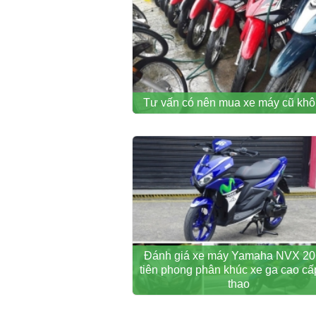
Tư vấn có nên mua xe máy cũ kh
Đánh giá xe máy Yamaha NVX 20
tiên phong phân khúc xe ga cao cấ
thao