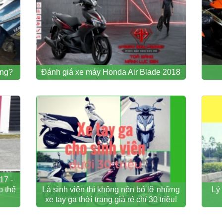
ông?
Đánh giá xe máy Honda Air Blade 2018
17 -
p thể
Là sinh viên thì không nên bỏ lỡ những
Lý
xe tay ga thời trang giá rẻ chỉ 30 triệu!