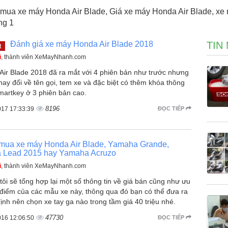
ua xe máy Honda Air Blade, Giá xe máy Honda Air Blade, xe 
ng 1
Đánh giá xe máy Honda Air Blade 2018
TIN
t
ũ
, thành viên XeMayNhanh.com
Air Blade 2018 đã ra mắt với 4 phiên bản như trước nhưng
hay đổi về tên gọi, tem xe và đặc biệt có thêm khóa thông
martkey ở 3 phiên bản cao.
8196
017 17:33:39
ĐỌC TIẾP
mua xe máy Honda Air Blade, Yamaha Grande,
 Lead 2015 hay Yamaha Acruzo
ũ
, thành viên XeMayNhanh.com
ôi sẽ tổng hợp lại một số thông tin về giá bán cũng như ưu
điểm của các mẫu xe này, thông qua đó bạn có thể đưa ra
ịnh nên chọn xe tay ga nào trong tầm giá 40 triệu nhé.
47730
016 12:06:50
ĐỌC TIẾP