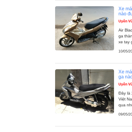
Xe má
nào đ
Uyên V
Air Bla
ga thàn
xe tay
10/05/2
Xe má
ga nà
Uyên V
Đây là 
Việt Na
qua nh
09/05/2