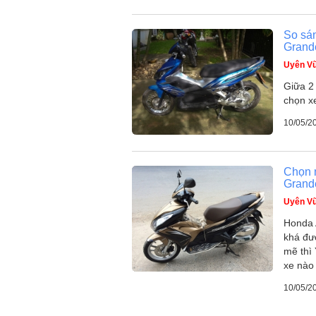
So sá
Grand
Uyên V
Giữa 2
chọn x
10/05/2
Chọn 
Grand
Uyên V
Honda 
khá đư
mẽ thì
xe nào 
10/05/2