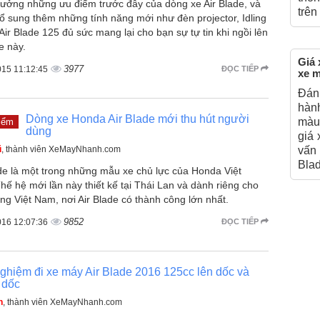
ưởng những ưu điểm trước đây của dòng xe Air Blade, và
trê
ổ sung thêm những tính năng mới như đèn projector, Idling
 Air Blade 125 đủ sức mang lại cho bạn sự tự tin khi ngồi lên
e này.
Giá 
3977
015 11:12:45
ĐỌC TIẾP
xe m
Đánh
hành
Dòng xe Honda Air Blade mới thu hút người
màu
iểm
dùng
giá 
ũ
, thành viên XeMayNhanh.com
vấn
Blad
ade là một trong những mẫu xe chủ lực của Honda Việt
ế hệ mới lần này thiết kế tại Thái Lan và dành riêng cho
ờng Việt Nam, nơi Air Blade có thành công lớn nhất.
9852
016 12:07:36
ĐỌC TIẾP
ghiệm đi xe máy Air Blade 2016 125cc lên dốc và
 dốc
n
, thành viên XeMayNhanh.com