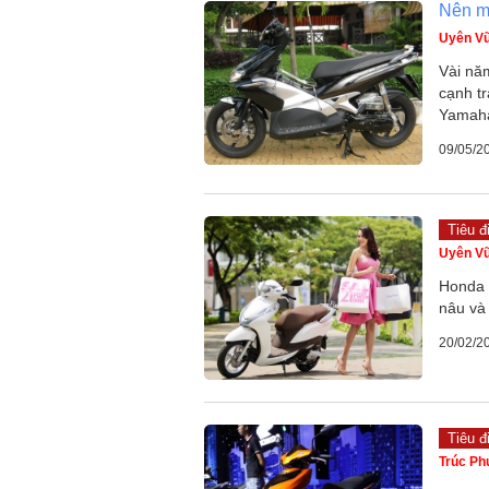
Nên m
Uyên V
Vài năm
cạnh tr
Yamah
09/05/2
Tiêu đ
Uyên V
Honda 
nâu và
20/02/2
Tiêu đ
Trúc P