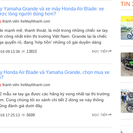
TIN
y Yamaha Grande và xe máy Honda Air Blade: xe
ược lòng người dùng hơn?
ũ
, thành viên XeMayNhanh.com
de mạnh mẽ, thanh thoát, là một trong những chiếc xe tay
h công nhất trên thị trường Việt Nam. Grande lại là chiếc
 ga quyến rũ, đang 'hớp hồn' những cô gái duyên dáng.
13815
016 09:13:38
ĐỌC TIẾP
y Honda Air Blade và Yamaha Grande, chọn mua xe
o?
ũ
, thành viên XeMayNhanh.com
2 mẫu xe tay ga được các hãng kỳ vọng nhất tại thị trường
m. Cùng chúng tôi so sánh chi tiết 2 dòng xe này thông
ững đánh giá dưới đây.
5699
016 17:25:13
ĐỌC TIẾP