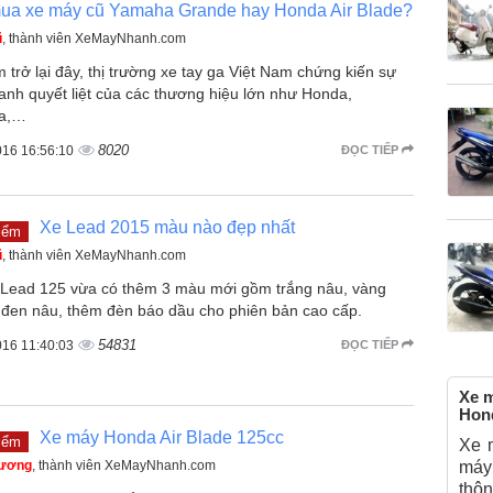
ua xe máy cũ Yamaha Grande hay Honda Air Blade?
ũ
, thành viên XeMayNhanh.com
 trở lại đây, thị trường xe tay ga Việt Nam chứng kiến sự
anh quyết liệt của các thương hiệu lớn như Honda,
a,…
8020
016 16:56:10
ĐỌC TIẾP
Xe Lead 2015 màu nào đẹp nhất
iểm
ũ
, thành viên XeMayNhanh.com
Lead 125 vừa có thêm 3 màu mới gồm trắng nâu, vàng
 đen nâu, thêm đèn báo dầu cho phiên bản cao cấp.
54831
016 11:40:03
ĐỌC TIẾP
Xe m
Hond
Xe máy Honda Air Blade 125cc
iểm
Xe 
hương
, thành viên XeMayNhanh.com
máy 
thô