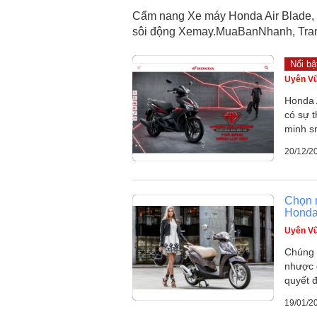
Cẩm nang Xe máy Honda Air Blade, m
sôi động Xemay.MuaBanNhanh, Tra
Nổi bậ
Uyên V
Honda 
có sự t
minh s
20/12/2
Chọn 
Honda
Uyên V
Chúng t
nhược 
quyết đ
19/01/2