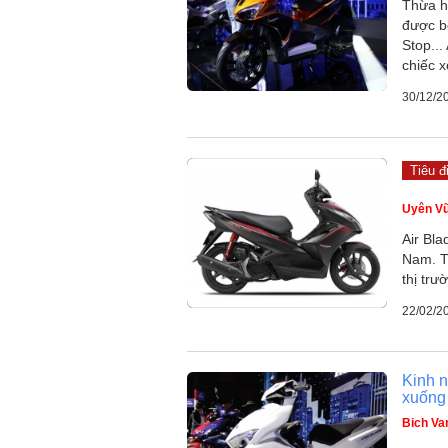
Thừa h
được b
Stop...
chiếc x
30/12/2
Tiêu đ
Uyên V
Air Bl
Nam. Th
thị trư
22/02/2
Kinh n
xuống
Bich Va