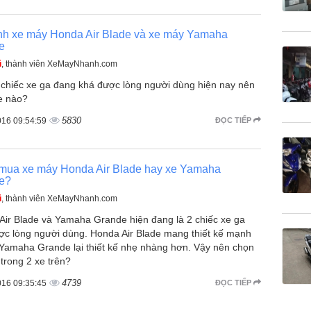
nh xe máy Honda Air Blade và xe máy Yamaha
e
ũ
, thành viên XeMayNhanh.com
 chiếc xe ga đang khá được lòng người dùng hiện nay nên
e nào?
5830
016 09:54:59
ĐỌC TIẾP
mua xe máy Honda Air Blade hay xe Yamaha
e?
ũ
, thành viên XeMayNhanh.com
Air Blade và Yamaha Grande hiện đang là 2 chiếc xe ga
ợc lòng người dùng. Honda Air Blade mang thiết kế mạnh
 Yamaha Grande lại thiết kế nhẹ nhàng hơn. Vậy nên chọn
trong 2 xe trên?
4739
016 09:35:45
ĐỌC TIẾP