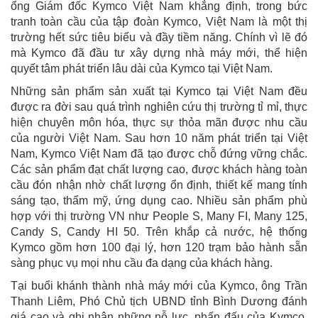
ổng Giám đốc Kymco Việt Nam khẳng định, trong bức
tranh toàn cầu của tập đoàn Kymco, Việt Nam là một thị
trường hết sức tiêu biểu và đầy tiềm năng. Chính vì lẽ đó
mà Kymco đã đầu tư xây dựng nhà máy mới, thể hiện
quyết tâm phát triển lâu dài của Kymco tại Việt Nam.
Những sản phẩm sản xuất tại Kymco tại Việt Nam đều
được ra đời sau quá trình nghiên cứu thị trường tỉ mỉ, thực
hiện chuyên môn hóa, thực sự thỏa mãn được nhu cầu
của người Việt Nam. Sau hơn 10 năm phát triển tại Việt
Nam, Kymco Việt Nam đã tạo được chỗ đứng vững chắc.
Các sản phẩm đạt chất lượng cao, được khách hàng toàn
cầu đón nhận nhờ chất lượng ổn định, thiết kế mang tính
sáng tạo, thẩm mỹ, ứng dụng cao. Nhiều sản phẩm phù
hợp với thị trường VN như People S, Many FI, Many 125,
Candy S, Candy HI 50. Trên khắp cả nước, hệ thống
Kymco gồm hơn 100 đại lý, hơn 120 trạm bảo hành sẵn
sàng phục vụ mọi nhu cầu đa dạng của khách hàng.
Tại buổi khánh thành nhà máy mới của Kymco, ông Trần
Thanh Liêm, Phó Chủ tịch UBND tỉnh Bình Dương đánh
giá cao và ghi nhận những nỗ lực, phấn đấu của Kymco.