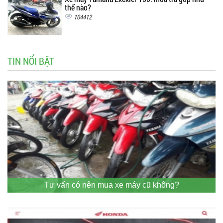
thế nào?
104412
TIN NỔI BẬT
Tư vấn có nên mua xe máy cũ không?