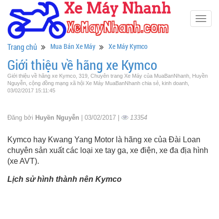
Togg
navig
Trang chủ
Mua Bán Xe Máy
Xe Máy Kymco
Giới thiệu về hãng xe Kymco
Giới thiệu về hãng xe Kymco, 319, Chuyên trang Xe Máy của MuaBanNhanh, Huyền
Nguyễn, cộng đồng mạng xã hội Xe Máy MuaBanNhanh chia sẻ, kinh doanh,
03/02/2017 15:11:45
Đăng bởi
Huyền Nguyễn
| 03/02/2017 |
13354
Kymco hay Kwang Yang Motor là hãng xe của Đài Loan
chuyên sản xuất các loại xe tay ga, xe điện, xe đa địa hình
(xe AVT).
Lịch sử hình thành nên Kymco