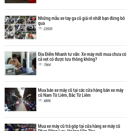
Những mẫu xe tay ga cũ giá rẻ nhất bạn đừng bỏ
qua
23935
Địa Điểm Nhanh tư vấn: Xe máy mới mua chưa có
cà vẹt có được lưu thông không?
7964
Mua bán xe máy cũ tại các cửa hàng bán xe máy
cũ Nam Từ Liêm, Bắc Từ Liêm
4806
Mua xe máy cũ trả góp tại cửa hàng xe máy cũ
Phan Đăng Lưu, Hoàng Văn Thụ