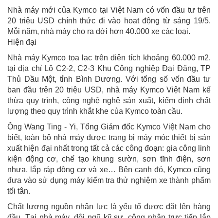
Nhà máy mới của Kymco tại Việt Nam có vốn đầu tư trên
20 triệu USD chính thức đi vào hoạt động từ sáng 19/5.
Mỗi năm, nhà máy cho ra đời hơn 40.000 xe các loại.
Hiện đại
Nhà máy Kymco tọa lạc trên diện tích khoảng 60.000 m2,
tại địa chỉ Lô C2-2, C2-3 Khu Công nghiệp Đại Đăng, TP
Thủ Dầu Một, tỉnh Bình Dương. Với tổng số vốn đầu tư
ban đầu trên 20 triệu USD, nhà máy Kymco Việt Nam kế
thừa quy trình, công nghệ nghệ sản xuất, kiểm định chất
lượng theo quy trình khắt khe của Kymco toàn cầu.
Ông Wang Ting - Yi, Tổng Giám đốc Kymco Việt Nam cho
biết, toàn bộ nhà máy được trang bị máy móc thiết bị sản
xuất hiện đại nhất trong tất cả các công đoạn: gia công linh
kiện động cơ, chế tạo khung sườn, sơn tĩnh điện, sơn
nhựa, lắp ráp động cơ và xe… Bên cạnh đó, Kymco cũng
đưa vào sử dụng máy kiểm tra thử nghiệm xe thành phẩm
tối tân.
Chất lượng nguồn nhân lực là yếu tố được đặt lên hàng
đầu. Tại nhà máy, đội ngũ kỹ sư, công nhân trực tiếp lắp