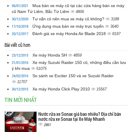
06/01/2021
Mua bán xe máy cũ tại các cửa hàng bán xe máy
cũ Nam Từ Liêm, Bắc Từ Liêm
4806
30/12/2020
Tư vấn có nên mua xe máy cũ không?
3188
17/10/2018
Ứng dụng mua bán xe máy trực tuyến
3640
20/12/2017
Đánh giá xe máy Honda Air Blade 2018
8197
Bài viết cũ hơn
23/12/2015
Xe máy Honda SH
4859
21/01/2016
Xe máy Suzuki Raider 150 cũ, những điều cần lưu
ý khi mua
51075
24/02/2016
So sánh xe Exciter 150 và xe Suzuki Raider
11707
30/12/2015
Xe máy Honda Click Play 2010
15567
TIN MỚI NHẤT
Nước rửa xe Sonax giá bao nhiêu? Địa chỉ bán
nước rửa xe Sonax tại Xe Máy Nhanh
2861