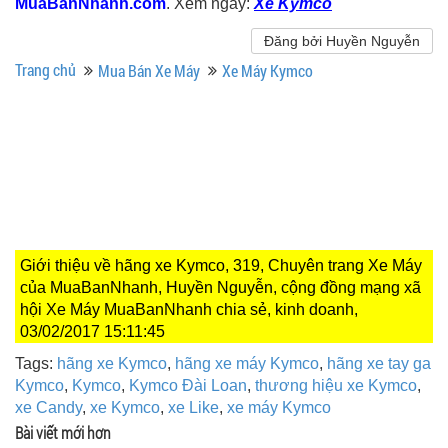
MuaBanNhanh.com
. Xem ngay:
Xe Kymco
Đăng bởi Huyền Nguyễn
Trang chủ
Mua Bán Xe Máy
Xe Máy Kymco
Giới thiệu về hãng xe Kymco, 319, Chuyên trang Xe Máy
của MuaBanNhanh, Huyền Nguyễn, cộng đồng mạng xã
hội Xe Máy MuaBanNhanh chia sẻ, kinh doanh,
03/02/2017 15:11:45
Tags:
hãng xe Kymco
,
hãng xe máy Kymco
,
hãng xe tay ga
Kymco
,
Kymco
,
Kymco Đài Loan
,
thương hiệu xe Kymco
,
xe Candy
,
xe Kymco
,
xe Like
,
xe máy Kymco
Bài viết mới hơn