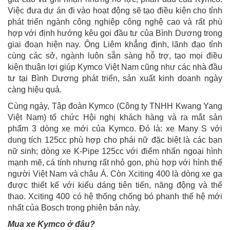
Việc đưa dự án đi vào hoạt động sẽ tạo điều kiện cho tỉnh
phát triển ngành công nghiệp công nghệ cao và rất phù
hợp với định hướng kêu gọi đầu tư của Bình Dương trong
giai đoạn hiện nay. Ông Liêm khẳng định, lãnh đạo tỉnh
cùng các sở, ngành luôn sẵn sàng hỗ trợ, tạo mọi điều
kiện thuận lợi giúp Kymco Việt Nam cũng như các nhà đầu
tư tại Bình Dương phát triển, sản xuất kinh doanh ngày
càng hiệu quả.
Cùng ngày, Tập đoàn Kymco (Công ty TNHH Kwang Yang
Việt Nam) tổ chức Hội nghị khách hàng và ra mắt sản
phẩm 3 dòng xe mới của Kymco. Đó là: xe Many S với
dung tích 125cc phù hợp cho phái nữ đặc biệt là các bạn
nữ sinh; dòng xe K-Pipe 125cc với điểm nhấn ngoại hình
mạnh mẽ, cá tính nhưng rất nhỏ gọn, phù hợp với hình thể
người Việt Nam và châu Á. Còn Xciting 400 là dòng xe ga
được thiết kế với kiểu dáng tiên tiến, năng động và thể
thao. Xciting 400 có hệ thống chống bó phanh thế hệ mới
nhất của Bosch trong phiên bản này.
Mua xe Kymco ở đâu?