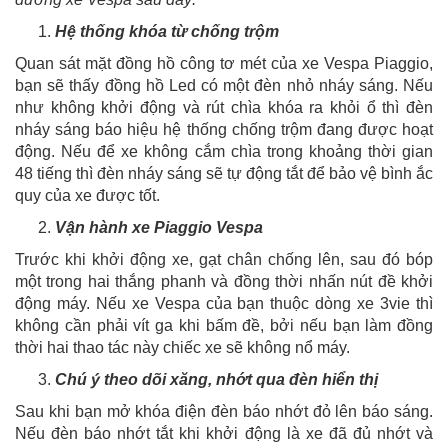
Hệ thống khóa từ chống trộm
Quan sát mặt đồng hồ công tơ mét của xe Vespa Piaggio,
bạn sẽ thấy đồng hồ Led có một đèn nhỏ nháy sáng. Nếu
như không khởi động và rút chìa khóa ra khỏi ổ thì đèn
nháy sáng báo hiệu hệ thống chống trộm đang được hoạt
động. Nếu để xe không cắm chìa trong khoảng thời gian
48 tiếng thì đèn nháy sáng sẽ tự động tắt để bảo vệ bình ắc
quy của xe được tốt.
Vận hành xe Piaggio Vespa
Trước khi khởi động xe, gạt chân chống lên, sau đó bóp
một trong hai thắng phanh và đồng thời nhấn nút đề khởi
động máy. Nếu xe Vespa của bạn thuộc dòng xe 3vie thì
không cần phải vít ga khi bấm đề, bởi nếu bạn làm đồng
thời hai thao tác này chiếc xe sẽ không nổ máy.
Chú ý theo dõi xăng, nhớt qua đèn hiển thị
Sau khi bạn mở khóa điện đèn báo nhớt đỏ lên báo sáng.
Nếu đèn báo nhớt tắt khi khởi động là xe đã đủ nhớt và