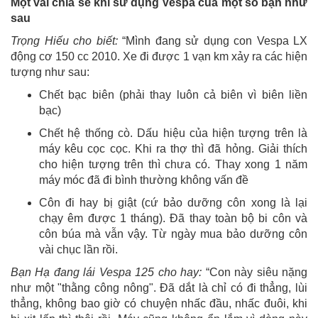
Một vài chia sẻ khi sử dụng Vespa của một số bạn như
sau
Trọng Hiếu cho biết:
“Mình đang sử dụng con Vespa LX
động cơ 150 cc 2010. Xe đi được 1 vạn km xảy ra các hiện
tượng như sau:
Chết bạc biên (phải thay luôn cả biên vì biên liền
bạc)
Chết hệ thống cò. Dấu hiệu của hiện tượng trên là
máy kêu cọc cọc. Khi ra thợ thì đã hỏng. Giải thích
cho hiện tượng trên thì chưa có. Thay xong 1 năm
máy móc đã đi bình thường không vấn đề
Côn đi hay bị giật (cứ bảo dưỡng côn xong là lại
chạy êm được 1 tháng). Đã thay toàn bộ bi côn và
côn búa mà vẫn vậy. Từ ngày mua bảo dưỡng côn
vài chục lần rồi.
Bạn Hạ đang lái Vespa 125 cho hay:
“Con này siêu nặng
như một "thằng công nông". Đã dắt là chỉ có đi thẳng, lùi
thẳng, không bao giờ có chuyện nhấc đầu, nhấc đuôi, khi