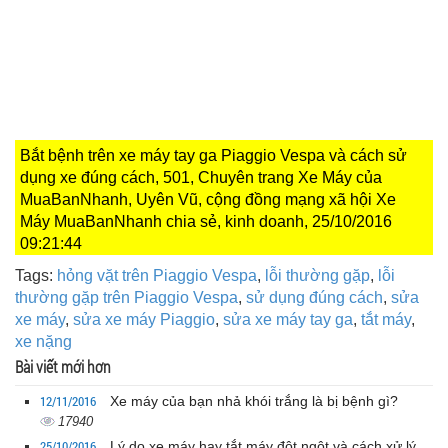
Bắt bệnh trên xe máy tay ga Piaggio Vespa và cách sử
dụng xe đúng cách, 501, Chuyên trang Xe Máy của
MuaBanNhanh, Uyên Vũ, cộng đồng mạng xã hội Xe
Máy MuaBanNhanh chia sẻ, kinh doanh, 25/10/2016
09:21:44
Tags:
hỏng vặt trên Piaggio Vespa
,
lỗi thường gặp
,
lỗi
thường gặp trên Piaggio Vespa
,
sử dụng đúng cách
,
sửa
xe máy
,
sửa xe máy Piaggio
,
sửa xe máy tay ga
,
tắt máy
,
xe nặng
Bài viết mới hơn
12/11/2016
Xe máy của bạn nhả khói trắng là bị bệnh gì?
17940
25/10/2016
Lý do xe máy hay tắt máy đột ngột và cách xử lý