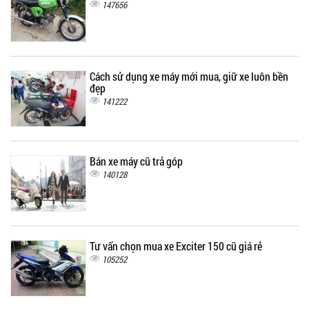
147656
Cách sử dụng xe máy mới mua, giữ xe luôn bền
đẹp
141222
Bán xe máy cũ trả góp
140128
Tư vấn chọn mua xe Exciter 150 cũ giá rẻ
105252