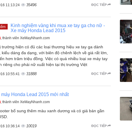
35496
016 11:13:24
ĐỌC TIẾP
Kinh nghiệm vàng khi mua xe tay ga cho nữ -
iểm
Xe máy Honda Lead 2015
ũ
, thành viên XeMayNhanh.com
ị trường hiện có đủ các loại thương hiệu xe tay ga dành
 kiểu dáng đa dạng, với biên độ chênh lệch về giá rất lớn,
ến hơn trăm triệu đồng. Việc có quá nhiều loại xe máy tay
 riêng cho phái nữ xuất hiện tại thị trường Việt
31888
016 10:55:41
ĐỌC TIẾP
e máy Honda Lead 2015 mới nhất
ũ
, thành viên XeMayNhanh.com
ooter bổ sung thêm màu xanh dương và có giá bán gần
USD.
10019
016 10:36:14
ĐỌC TIẾP