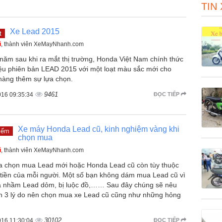
TIN
Xe Lead 2015
t
ũ
, thành viên XeMayNhanh.com
 năm sau khi ra mắt thị trường, Honda Việt Nam chính thức
hiệu phiên bản LEAD 2015 với một loạt màu sắc mới cho
hàng thêm sự lựa chọn.
9461
016 09:35:34
ĐỌC TIẾP
Xe máy Honda Lead cũ, kinh nghiệm vàng khi
iểm
chọn mua
ũ
, thành viên XeMayNhanh.com
ựa chọn mua Lead mới hoặc Honda Lead cũ còn tùy thuộc
i tiền của mỗi người. Một số bạn không dám mua Lead cũ vì
 nhầm Lead dỏm, bị luộc đồ,…… Sau đây chúng sẽ nêu
n 3 lý do nên chọn mua xe Lead cũ cũng như những hỏng
30102
016 11:30:04
ĐỌC TIẾP