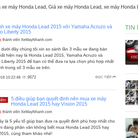
xe máy Honda Lead, Giá xe máy Honda Lead, xe máy Honda Le
nh xe máy Honda Lead 2015 với Yamaha Acruzo và
TIN
o Liberty 2015
ũ
, thành viên XeMayNhanh.com
t dưới đây chúng tôi xin so sánh lần 3 mẫu xe đang bán
hất hiện nay là Honda Lead 2015, Yamaha Acruzo và
o Liberty 2015 để bạn có thể đưa ra lựa chọn phù hợp nhất
nh trong số 3 mẫu xe trên.
9571
016 10:22:48
ĐỌC TIẾP
5 điều giúp bạn quyết định nên mua xe máy
iểm
Honda Lead 2015 hay Vision 2015
ũ
, thành viên XeMayNhanh.com
y là 5 yếu tố giúp bạn đưa ra quyết định phù hợp nhất cho
hi đang phân vân không biết mua Honda Lead 2015 hay
 2015, cùng tham khảo nhé!