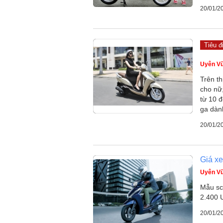
20/01/2
Tiêu đ
Uyên V
Trên th
cho nữ,
từ 10 đ
ga dành
20/01/2
Giá x
Uyên V
Mẫu sc
2.400 
20/01/2