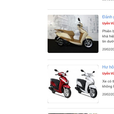
Đánh 
Uyên V
Phiên 
khá hiệ
tin dướ
20/02/2
Hư hỏ
Uyên V
Xe có t
không 
20/02/2