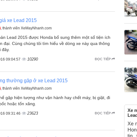
giá xe Lead 2015
ũ
, thành viên XeMayNhanh.com
bản Lead 2015 được Honda bổ sung thêm một số tiện ích
n đại. Cùng chúng tôi tìm hiểu về dòng xe này qua thông
i đây.
10290
016 09:04:57
ĐỌC TIẾP
ng thường gặp ở xe Lead 2015
ũ
, thành viên XeMayNhanh.com
hể gặp hiện tượng như vận hành hay chết máy, bị giật, đi
bốc hoặc tốn xăng.
Xe 
23623
016 09:31:46
ĐỌC TIẾP
Lea
Xe 
Hon
tin