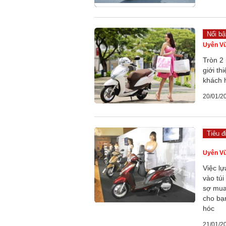
Nổi bậ
Uyên V
Tròn 2
giới t
khách 
20/01/2
Tiêu đ
Uyên V
Việc l
vào tú
sợ mua
cho bạ
hóc
21/01/2