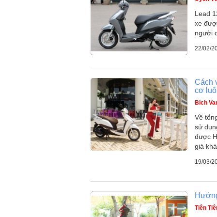
Lead 1
xe được
người 
22/02/2
Cách 
cơ luô
Bich Va
Về tổn
sử dụn
được H
giá kh
19/03/2
Hướng
Tiên Tiê