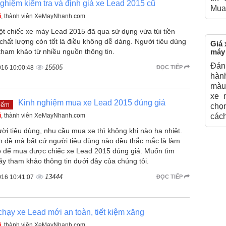
ghiệm kiểm tra và định giá xe Lead 2015 cũ
Mua
ũ
, thành viên XeMayNhanh.com
t chiếc xe máy Lead 2015 đã qua sử dụng vừa túi tiền
chất lượng còn tốt là điều không dễ dàng. Người tiêu dùng
Giá 
tham khảo từ nhiều nguồn thông tin.
máy
Đánh
15505
016 10:00:48
ĐỌC TIẾP
hành
màu
xe 
Kinh nghiệm mua xe Lead 2015 đúng giá
iểm
chọ
ũ
, thành viên XeMayNhanh.com
cách
ời tiêu dùng, nhu cầu mua xe thì không khi nào hạ nhiệt.
n đề mà bất cứ người tiêu dùng nào đều thắc mắc là làm
o để mua được chiếc xe Lead 2015 đúng giá. Muốn tìm
ãy tham khảo thông tin dưới đây của chúng tôi.
13444
016 10:41:07
ĐỌC TIẾP
hạy xe Lead mới an toàn, tiết kiệm xăng
ũ
, thành viên XeMayNhanh.com