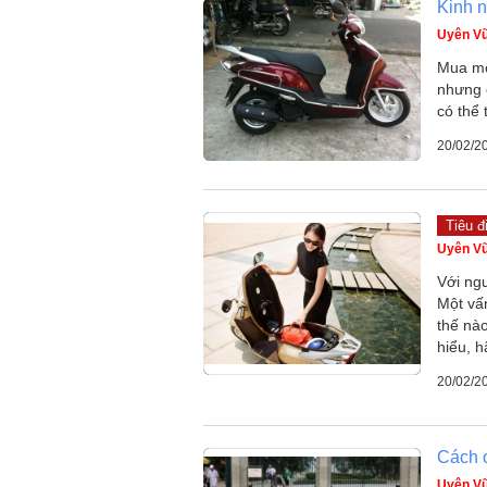
Kinh n
Uyên V
Mua mộ
nhưng 
có thể 
20/02/2
Tiêu đ
Uyên V
Với ngư
Một vấ
thế nà
hiểu, h
20/02/2
Cách c
Uyên V