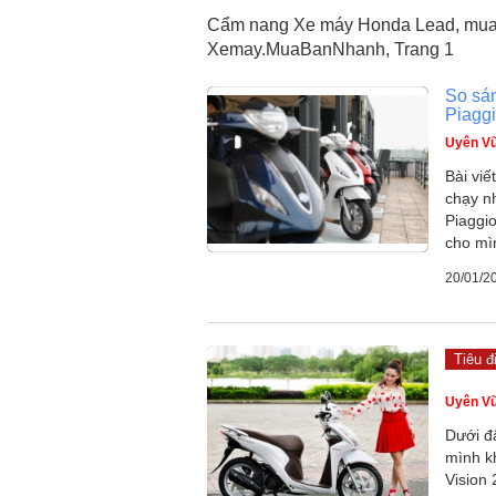
Cẩm nang Xe máy Honda Lead, mua 
Xemay.MuaBanNhanh, Trang 1
So sá
Piaggi
Uyên V
Bài viế
chạy n
Piaggi
cho mì
20/01/2
Tiêu đ
Uyên V
Dưới đâ
mình k
Vision