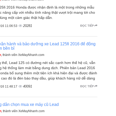
25fi 2016 Honda được nhận định là một trong những mẫu
 nâng cấp với nhiều tính năng thật vượt trội mang tới cho
dùng một cảm giác thật hấp dẫn.
20281
016 11:06:53
ĐỌC TIẾP
vận hành và bảo dưỡng xe Lead 125fi 2016 để động
n bền bỉ
n
, thành viên XeMayNhanh.com
g thể, Lead 125 có đường nét sắc cạnh hơn thế hệ cũ, vẫn
g hệ thống làm mát bằng dung dịch. Phiên bản Lead 2016
onda bổ sung thêm một tiện ích khá hiện đại và được đánh
á cao đó là đèn báo thay dầu, giúp khách hàng nữ dễ dàng
40091
016 11:48:17
ĐỌC TIẾP
 dẫn chọn mua xe máy cũ Lead
n
, thành viên XeMayNhanh.com