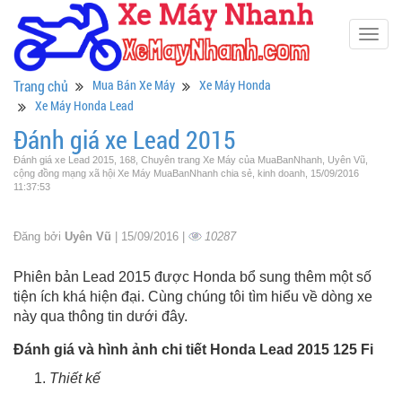
Togg
navig
Trang chủ
Mua Bán Xe Máy
Xe Máy Honda
Xe Máy Honda Lead
Đánh giá xe Lead 2015
Đánh giá xe Lead 2015, 168, Chuyên trang Xe Máy của MuaBanNhanh, Uyên Vũ,
cộng đồng mạng xã hội Xe Máy MuaBanNhanh chia sẻ, kinh doanh, 15/09/2016
11:37:53
Đăng bởi
Uyên Vũ
| 15/09/2016 |
10287
Phiên bản Lead 2015 được Honda bổ sung thêm một số
tiện ích khá hiện đại. Cùng chúng tôi tìm hiểu về dòng xe
này qua thông tin dưới đây.
Đánh giá và hình ảnh chi tiết Honda Lead 2015 125 Fi
Thiết kế