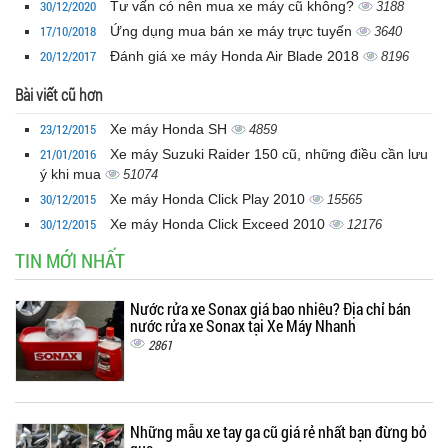
30/12/2020
Tư vấn có nên mua xe máy cũ không?
3188
17/10/2018
Ứng dụng mua bán xe máy trực tuyến
3640
20/12/2017
Đánh giá xe máy Honda Air Blade 2018
8196
Bài viết cũ hơn
23/12/2015
Xe máy Honda SH
4859
21/01/2016
Xe máy Suzuki Raider 150 cũ, những điều cần lưu
ý khi mua
51074
30/12/2015
Xe máy Honda Click Play 2010
15565
30/12/2015
Xe máy Honda Click Exceed 2010
12176
TIN MỚI NHẤT
Nước rửa xe Sonax giá bao nhiêu? Địa chỉ bán
nước rửa xe Sonax tại Xe Máy Nhanh
2861
Những mẫu xe tay ga cũ giá rẻ nhất bạn đừng bỏ