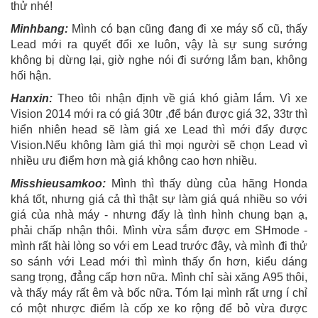
thử nhé!
Minhbang:
Mình có bạn cũng đang đi xe máy số cũ, thấy
Lead mới ra quyết đổi xe luôn, vậy là sự sung sướng
không bị dừng lại, giờ nghe nói đi sướng lắm bạn, không
hối hận.
Hanxin:
Theo tôi nhận định về giá khó giảm lắm. Vì xe
Vision 2014 mới ra có giá 30tr ,để bán được giá 32, 33tr thì
hiển nhiên head sẽ làm giá xe Lead thì mới đẩy được
Vision.Nếu không làm giá thì mọi người sẽ chọn Lead vì
nhiều ưu điểm hơn mà giá không cao hơn nhiều.
Misshieusamkoo:
Mình thì thấy dùng của hãng Honda
khá tốt, nhưng giá cả thì thật sự làm giá quá nhiều so với
giá của nhà máy - nhưng đấy là tình hình chung bạn ạ,
phải chấp nhận thôi. Mình vừa sắm được em SHmode -
mình rất hài lòng so với em Lead trước đây, và mình đi thử
so sánh với Lead mới thì mình thấy ổn hơn, kiểu dáng
sang trọng, đẳng cấp hơn nữa. Mình chỉ sài xăng A95 thôi,
và thấy máy rất êm và bốc nữa. Tóm lại mình rất ưng í chỉ
có một nhược điểm là cốp xe ko rộng để bỏ vừa được