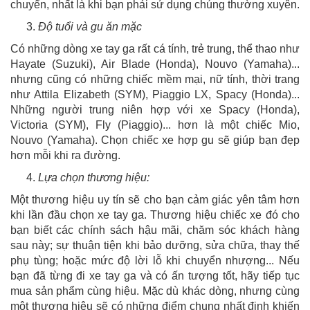
chuyển, nhất là khi bạn phải sử dụng chúng thường xuyên.
Độ tuổi và gu ăn mặc
Có những dòng xe tay ga rất cá tính, trẻ trung, thể thao như
Hayate (Suzuki), Air Blade (Honda), Nouvo (Yamaha)...
nhưng cũng có những chiếc mềm mại, nữ tính, thời trang
như Attila Elizabeth (SYM), Piaggio LX, Spacy (Honda)...
Những người trung niên hợp với xe Spacy (Honda),
Victoria (SYM), Fly (Piaggio)... hơn là một chiếc Mio,
Nouvo (Yamaha). Chọn chiếc xe hợp gu sẽ giúp bạn đẹp
hơn mỗi khi ra đường.
Lựa chọn thương hiệu:
Một thương hiệu uy tín sẽ cho bạn cảm giác yên tâm hơn
khi lần đầu chọn xe tay ga. Thương hiệu chiếc xe đó cho
bạn biết các chính sách hậu mãi, chăm sóc khách hàng
sau này; sự thuận tiện khi bảo dưỡng, sửa chữa, thay thế
phụ tùng; hoặc mức độ lời lỗ khi chuyển nhượng... Nếu
bạn đã từng đi xe tay ga và có ấn tượng tốt, hãy tiếp tục
mua sản phẩm cùng hiệu. Mặc dù khác dòng, nhưng cùng
một thương hiệu sẽ có những điểm chung nhất định khiến