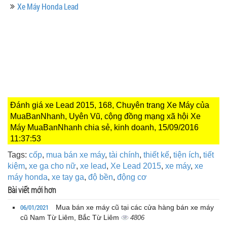
Xe Máy Honda Lead
Đánh giá xe Lead 2015, 168, Chuyên trang Xe Máy của
MuaBanNhanh, Uyên Vũ, cộng đồng mạng xã hội Xe
Máy MuaBanNhanh chia sẻ, kinh doanh, 15/09/2016
11:37:53
Tags:
cốp
,
mua bán xe máy
,
tài chính
,
thiết kế
,
tiện ích
,
tiết
kiệm
,
xe ga cho nữ
,
xe lead
,
Xe Lead 2015
,
xe máy
,
xe
máy honda
,
xe tay ga
,
độ bền
,
động cơ
Bài viết mới hơn
06/01/2021
Mua bán xe máy cũ tại các cửa hàng bán xe máy
cũ Nam Từ Liêm, Bắc Từ Liêm
4806