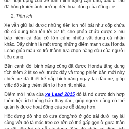
dõi hoạt động của xe tránh tình trạng cạn dầu, dầu đi lâu
đã hỏng khiến ảnh hưởng đến hoạt động của động cơ.
Tiện ích
Xe vẫn giữ lại được những tiện ích nổi bật như cốp chứa
đồ có dung tích lên tới 37 lít, cho phép chứa được 2 mũ
bảo hiểm cả đầu cỡ lớn cùng nhiều vật dụng cá nhân
khác. Đây chính là một trong những điểm mạnh của Honda
Lead giúp mẫu xe trở thành lựa chọn hàng đầu của người
tiêu dùng.
Bên cạnh đó, bình xăng cũng đã được Honda tăng dung
tích thêm 2 lít so với trước đây và trong phiên bản mới này
chiếc xe đã thiết kế nắp bình xăng ngay tại đầu xe, giúp
việc đổ xăng thêm tiện lợi hơn rất nhiều.
Điểm mới nữa của
xe Lead 2015
đó là nó được tích hợp
thêm tiệc ích thông báo thay dầu, giúp người dùng có thể
quản lý được hoạt động của xe dễ dàng hơn.
Hộc đựng đồ nhỏ có cửa đóng/mở ở góc trái dưới tay lái
cùng với đó là móc treo cỡ lớn có thể gấp gọn ở giữa thân
xe rất tiện lợi và dễ sử dụng. Sàn để chân có diện tích