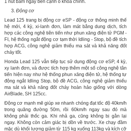
1 nút bấm ngay bên cạnh ổ khóa chính.
Động cơ
Lead 125 trang bị động cơ eSP - động cơ thông minh thế
hệ mới, 4 kỳ, xi-lanh đơn, làm mát bằng dung dịch, tích
hợp các công nghệ tiên tiến như phun xăng điện tử PGM -
FI, hệ thống ngắt động cơ tạm thời Idling - Stop, bộ đề tích
hợp ACG, công nghệ giảm thiểu ma sát và khả năng đốt
cháy tốt.
Honda Lead 125 vẫn tiếp tục sử dụng động cơ eSP, 4 kỳ,
xy lanh đơn, và được tích hợp thêm một số công nghệ tân
tiến hiện nay như hệ thống phun xăng điện tử, hệ thống tự
động ngắt Idling Stop, bộ đề ACG, công nghệ giảm thiểu
ma sát và khả năng đốt cháy hoàn hảo giống với dòng
AirBlade, SH 125cc.
Động cơ mạnh mẽ giúp xe nhanh chóng đạt tốc độ 40km/h
trong quãng đường 50m, rồi 60km/h ngay sau đó mà
không phải thốc ga. Khi nhả ga, cũng không bị gằn lại
ngay. Không còn cảm giác bị dồn về trước. Xe chạy đầm
mặc dù khối lượng giảm từ 115 kg xuống 113kg và kích cỡ