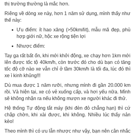
thị trường thường là mắc hơn.
Riêng về dòng xe này, hơn 1 năm sử dụng, mình thấy như
thế này:
Ưu điểm: ít hao xăng (>50km/lit), mẫu mã đẹp, phù
hợp giới nữ, hộc xe rộng tiện lợi
Nhược điểm:
Tay ga rất bất ổn, khi mới khởi động, xe chạy hơn 1km mới
lên được tốc tộ 40km/h, còn trước đó cho dù bạn có tăng
tốc độ cỡ nào xe vẫn chỉ ở tầm 30km/h là tối đa, lúc đó thì
xe ì kinh khủng!!!
Dù mua được 1 năm rưỡi, nhưng mình đi gần 20.000 km
rồi. Và hiện tại, xe có vẻ xuống cấp, và hơi yếu nữa. Mình
sẽ không nhận ra nếu không mượn xe người khác đi thử.
Hệ thống Tự động tắt máy (khi đèn đỏ chẳng hạn) thì cứ
chập chờn, khi xài được, khi không. Nhiều lúc thấy nản
kèo!
Theo mình thì có ưu lẫn nhược như vậy, bạn nên cân nhắc