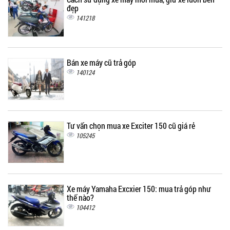
đẹp
141218
Bán xe máy cũ trả góp
140124
Tư vấn chọn mua xe Exciter 150 cũ giá rẻ
105245
Xe máy Yamaha Excxier 150: mua trả góp như
thế nào?
104412