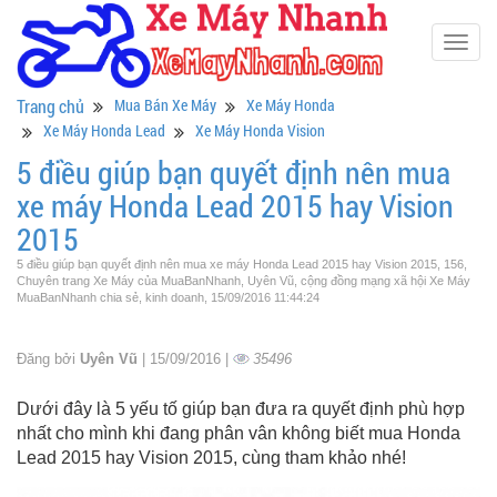
Togg
navig
Trang chủ
Mua Bán Xe Máy
Xe Máy Honda
Xe Máy Honda Lead
Xe Máy Honda Vision
5 điều giúp bạn quyết định nên mua
xe máy Honda Lead 2015 hay Vision
2015
5 điều giúp bạn quyết định nên mua xe máy Honda Lead 2015 hay Vision 2015, 156,
Chuyên trang Xe Máy của MuaBanNhanh, Uyên Vũ, cộng đồng mạng xã hội Xe Máy
MuaBanNhanh chia sẻ, kinh doanh, 15/09/2016 11:44:24
Đăng bởi
Uyên Vũ
| 15/09/2016 |
35496
Dưới đây là 5 yếu tố giúp bạn đưa ra quyết định phù hợp
nhất cho mình khi đang phân vân không biết mua Honda
Lead 2015 hay Vision 2015, cùng tham khảo nhé!