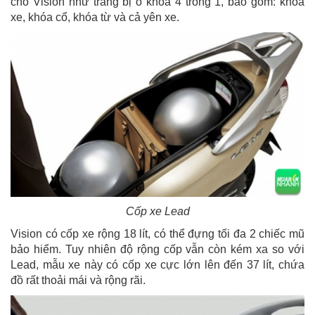
cho Vision như trang bị ổ khóa 4 trong 1, bao gồm: khóa
xe, khóa cổ, khóa từ và cả yên xe.
Cốp xe Lead
Vision có cốp xe rộng 18 lít, có thể đựng tối đa 2 chiếc mũ
bảo hiểm. Tuy nhiên độ rộng cốp vẫn còn kém xa so với
Lead, mẫu xe này có cốp xe cực lớn lên đến 37 lít, chứa
đồ rất thoải mái và rộng rãi.