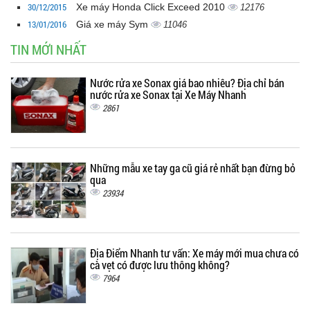
30/12/2015
Xe máy Honda Click Exceed 2010
12176
13/01/2016
Giá xe máy Sym
11046
TIN MỚI NHẤT
Nước rửa xe Sonax giá bao nhiêu? Địa chỉ bán
nước rửa xe Sonax tại Xe Máy Nhanh
2861
Những mẫu xe tay ga cũ giá rẻ nhất bạn đừng bỏ
qua
23934
Địa Điểm Nhanh tư vấn: Xe máy mới mua chưa có
cà vẹt có được lưu thông không?
7964