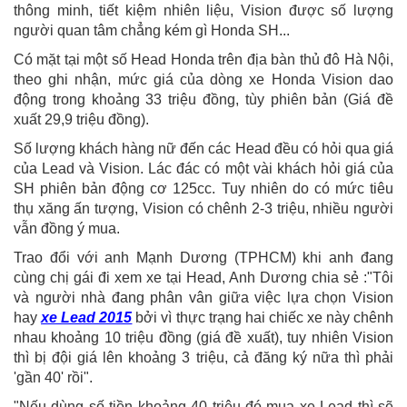
thông minh, tiết kiệm nhiên liệu, Vision được số lượng
người quan tâm chẳng kém gì Honda SH...
Có mặt tại một số Head Honda trên địa bàn thủ đô Hà Nội,
theo ghi nhận, mức giá của dòng xe Honda Vision dao
động trong khoảng 33 triệu đồng, tùy phiên bản (Giá đề
xuất 29,9 triệu đồng).
Số lượng khách hàng nữ đến các Head đều có hỏi qua giá
của Lead và Vision. Lác đác có một vài khách hỏi giá của
SH phiên bản động cơ 125cc. Tuy nhiên do có mức tiêu
thụ xăng ấn tượng, Vision có chênh 2-3 triệu, nhiều người
vẫn đồng ý mua.
Trao đổi với anh Mạnh Dương (TPHCM) khi anh đang
cùng chị gái đi xem xe tại Head, Anh Dương chia sẻ :"Tôi
và người nhà đang phân vân giữa việc lựa chọn Vision
hay
xe Lead 2015
bởi vì thực trạng hai chiếc xe này chênh
nhau khoảng 10 triệu đồng (giá đề xuất), tuy nhiên Vision
thì bị đội giá lên khoảng 3 triệu, cả đăng ký nữa thì phải
'gần 40' rồi".
"Nếu dùng số tiền khoảng 40 triệu đó mua xe Lead thì sẽ