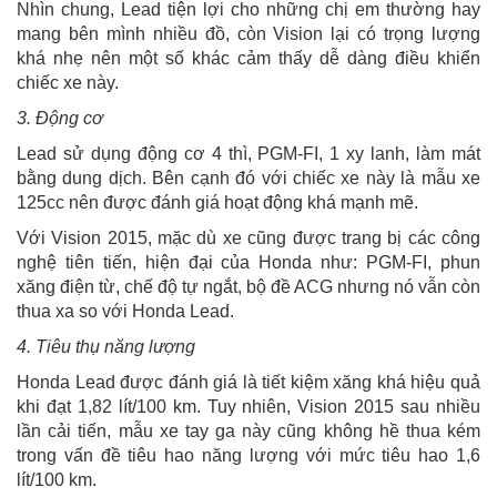
Nhìn chung, Lead tiện lợi cho những chị em thường hay
mang bên mình nhiều đồ, còn Vision lại có trọng lượng
khá nhẹ nên một số khác cảm thấy dễ dàng điều khiển
chiếc xe này.
3. Động cơ
Lead sử dụng động cơ 4 thì, PGM-FI, 1 xy lanh, làm mát
bằng dung dịch. Bên cạnh đó với chiếc xe này là mẫu xe
125cc nên được đánh giá hoạt động khá mạnh mẽ.
Với Vision 2015, mặc dù xe cũng được trang bị các công
nghệ tiên tiến, hiện đại của Honda như: PGM-FI, phun
xăng điện từ, chế độ tự ngắt, bộ đề ACG nhưng nó vẫn còn
thua xa so với Honda Lead.
4. Tiêu thụ năng lượng
Honda Lead được đánh giá là tiết kiệm xăng khá hiệu quả
khi đạt 1,82 lít/100 km. Tuy nhiên, Vision 2015 sau nhiều
lần cải tiến, mẫu xe tay ga này cũng không hề thua kém
trong vấn đề tiêu hao năng lượng với mức tiêu hao 1,6
lít/100 km.