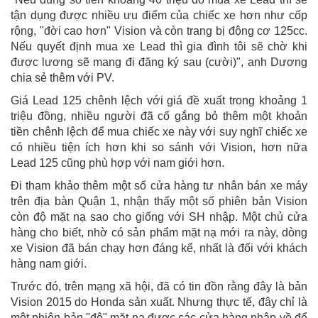
tận dụng được nhiều ưu điểm của chiếc xe hơn như cốp
rộng, "đời cao hơn" Vision và còn trang bị động cơ 125cc.
Nếu quyết định mua xe Lead thì gia đình tôi sẽ chờ khi
được lương sẽ mang đi đăng ký sau (cười)", anh Dương
chia sẻ thêm với PV.
Giá Lead 125 chênh lệch với giá đề xuất trong khoảng 1
triệu đồng, nhiều người đã cố gắng bỏ thêm một khoản
tiền chênh lệch để mua chiếc xe này với suy nghĩ chiếc xe
có nhiều tiện ích hơn khi so sánh với Vision, hơn nữa
Lead 125 cũng phù hợp với nam giới hơn.
Đi tham khảo thêm một số cửa hàng tư nhân bán xe máy
trên địa bàn Quận 1, nhận thấy một số phiên bản Vision
còn độ mặt nạ sao cho giống với SH nhập. Một chủ cửa
hàng cho biết, nhờ có sản phẩm mặt nạ mới ra này, dòng
xe Vision đã bán chạy hơn đáng kể, nhất là đối với khách
hàng nam giới.
Trước đó, trên mạng xã hội, đã có tin đồn rằng đây là bản
Vision 2015 do Honda sản xuất. Nhưng thực tế, đây chỉ là
một phiên bản "độ" mặt nạ được các cửa hàng nhập về để