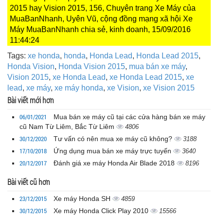
2015 hay Vision 2015, 156, Chuyên trang Xe Máy của
MuaBanNhanh, Uyên Vũ, cộng đồng mạng xã hội Xe
Máy MuaBanNhanh chia sẻ, kinh doanh, 15/09/2016
11:44:24
Tags:
xe honda
,
honda
,
Honda Lead
,
Honda Lead 2015
,
Honda Vision
,
Honda Vision 2015
,
mua bán xe máy
,
Vision 2015
,
xe Honda Lead
,
xe Honda Lead 2015
,
xe
lead
,
xe máy
,
xe máy honda
,
xe Vision
,
xe Vision 2015
Bài viết mới hơn
06/01/2021
Mua bán xe máy cũ tại các cửa hàng bán xe máy
cũ Nam Từ Liêm, Bắc Từ Liêm
4806
30/12/2020
Tư vấn có nên mua xe máy cũ không?
3188
17/10/2018
Ứng dụng mua bán xe máy trực tuyến
3640
20/12/2017
Đánh giá xe máy Honda Air Blade 2018
8196
Bài viết cũ hơn
23/12/2015
Xe máy Honda SH
4859
30/12/2015
Xe máy Honda Click Play 2010
15566