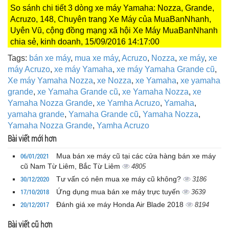
So sánh chi tiết 3 dòng xe máy Yamaha: Nozza, Grande,
Acruzo, 148, Chuyên trang Xe Máy của MuaBanNhanh,
Uyên Vũ, cộng đồng mạng xã hội Xe Máy MuaBanNhanh
chia sẻ, kinh doanh, 15/09/2016 14:17:00
Tags:
bán xe máy
,
mua xe máy
,
Acruzo
,
Nozza
,
xe máy
,
xe
máy Acruzo
,
xe máy Yamaha
,
xe máy Yamaha Grande cũ
,
Xe máy Yamaha Nozza
,
xe Nozza
,
xe Yamaha
,
xe yamaha
grande
,
xe Yamaha Grande cũ
,
xe Yamaha Nozza
,
xe
Yamaha Nozza Grande
,
xe Yamha Acruzo
,
Yamaha
,
yamaha grande
,
Yamaha Grande cũ
,
Yamaha Nozza
,
Yamaha Nozza Grande
,
Yamha Acruzo
Bài viết mới hơn
06/01/2021
Mua bán xe máy cũ tại các cửa hàng bán xe máy
cũ Nam Từ Liêm, Bắc Từ Liêm
4805
30/12/2020
Tư vấn có nên mua xe máy cũ không?
3186
17/10/2018
Ứng dụng mua bán xe máy trực tuyến
3639
20/12/2017
Đánh giá xe máy Honda Air Blade 2018
8194
Bài viết cũ hơn