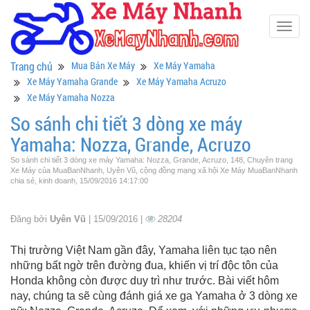
Togg
navig
Trang chủ
Mua Bán Xe Máy
Xe Máy Yamaha
Xe Máy Yamaha Grande
Xe Máy Yamaha Acruzo
Xe Máy Yamaha Nozza
So sánh chi tiết 3 dòng xe máy
Yamaha: Nozza, Grande, Acruzo
So sánh chi tiết 3 dòng xe máy Yamaha: Nozza, Grande, Acruzo, 148, Chuyên trang
Xe Máy của MuaBanNhanh, Uyên Vũ, cộng đồng mạng xã hội Xe Máy MuaBanNhanh
chia sẻ, kinh doanh, 15/09/2016 14:17:00
Đăng bởi
Uyên Vũ
| 15/09/2016 |
28204
Thị trường Việt Nam gần đây, Yamaha liên tục tạo nên
những bất ngờ trên đường đua, khiến vị trí độc tôn của
Honda không còn được duy trì như trước. Bài viết hôm
nay, chúng ta sẽ cùng đánh giá xe ga Yamaha ở 3 dòng xe