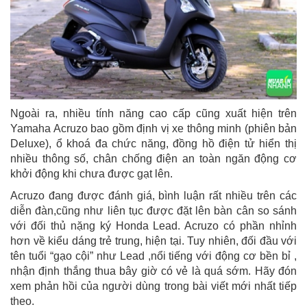
Ngoài ra, nhiều tính năng cao cấp cũng xuất hiện trên
Yamaha Acruzo bao gồm định vị xe thông minh (phiên bản
Deluxe), ổ khoá đa chức năng, đồng hồ điện tử hiển thị
nhiều thông số, chân chống điện an toàn ngăn động cơ
khởi động khi chưa được gạt lên.
Acruzo đang được đánh giá, bình luận rất nhiều trên các
diễn đàn,cũng như liên tục được đặt lên bàn cân so sánh
với đối thủ nặng ký Honda Lead. Acruzo có phần nhỉnh
hơn về kiểu dáng trẻ trung, hiện tại. Tuy nhiên, đối đầu với
tên tuổi “gạo cội” như Lead ,nổi tiếng với động cơ bền bỉ ,
nhận định thắng thua bây giờ có vẻ là quá sớm. Hãy đón
xem phản hồi của người dùng trong bài viết mới nhất tiếp
theo.