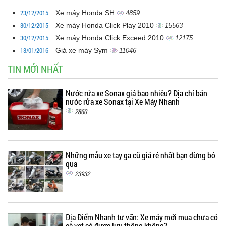
23/12/2015
Xe máy Honda SH
4859
30/12/2015
Xe máy Honda Click Play 2010
15563
30/12/2015
Xe máy Honda Click Exceed 2010
12175
13/01/2016
Giá xe máy Sym
11046
TIN MỚI NHẤT
Nước rửa xe Sonax giá bao nhiêu? Địa chỉ bán
nước rửa xe Sonax tại Xe Máy Nhanh
2860
Những mẫu xe tay ga cũ giá rẻ nhất bạn đừng bỏ
qua
23932
Địa Điểm Nhanh tư vấn: Xe máy mới mua chưa có
cà vẹt có được lưu thông không?