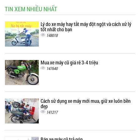
TIN XEM NHIỀU NHẤT
Lý do xe máy hay tắt máy đột ngột và cách xử lý
tốt nhất cho bạn
148018
Mua xe máy cũ giá rẻ 3-4 triệu
147640
Cách sử dụng xe máy mới mua, giữ xe luôn bền
đẹp
141217
Bán xe máy cũ trả góp