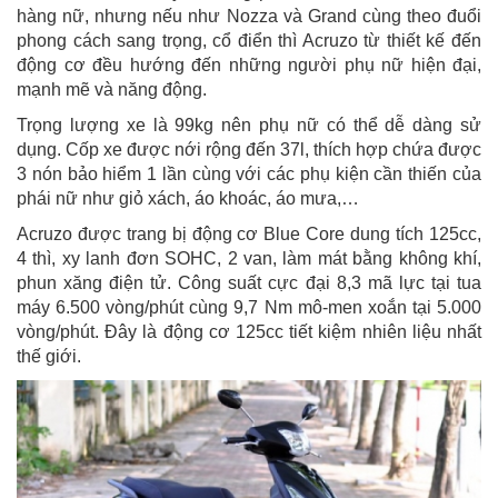
hàng nữ, nhưng nếu như Nozza và Grand cùng theo đuổi
phong cách sang trọng, cổ điển thì Acruzo từ thiết kế đến
động cơ đều hướng đến những người phụ nữ hiện đại,
mạnh mẽ và năng động.
Trọng lượng xe là 99kg nên phụ nữ có thể dễ dàng sử
dụng. Cốp xe được nới rộng đến 37l, thích hợp chứa được
3 nón bảo hiểm 1 lần cùng với các phụ kiện cần thiến của
phái nữ như giỏ xách, áo khoác, áo mưa,…
Acruzo được trang bị động cơ Blue Core dung tích 125cc,
4 thì, xy lanh đơn SOHC, 2 van, làm mát bằng không khí,
phun xăng điện tử. Công suất cực đại 8,3 mã lực tại tua
máy 6.500 vòng/phút cùng 9,7 Nm mô-men xoắn tại 5.000
vòng/phút. Đây là động cơ 125cc tiết kiệm nhiên liệu nhất
thế giới.