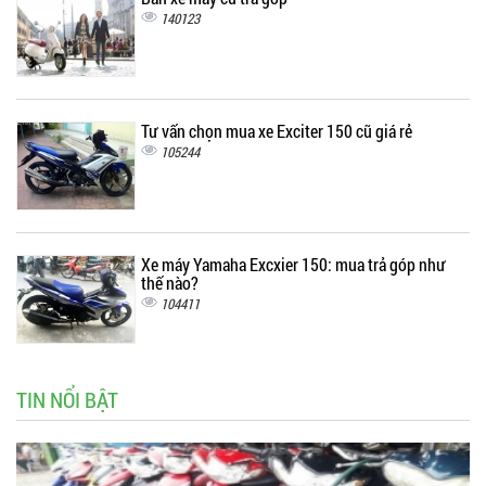
140123
Tư vấn chọn mua xe Exciter 150 cũ giá rẻ
105244
Xe máy Yamaha Excxier 150: mua trả góp như
thế nào?
104411
TIN NỔI BẬT