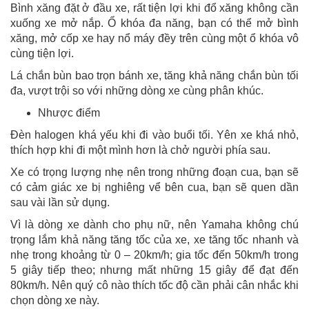
Bình xăng đặt ở đầu xe, rất tiện lợi khi đổ xăng không cần
xuống xe mở nắp. Ổ khóa đa năng, bạn có thể mở bình
xăng, mở cốp xe hay nổ máy đềy trên cùng một ổ khóa vô
cùng tiện lợi.
Lá chắn bùn bao trọn bánh xe, tăng khả năng chắn bùn tối
đa, vượt trội so với những dòng xe cùng phân khúc.
Nhược điểm
Đèn halogen khá yếu khi đi vào buổi tối. Yên xe khá nhỏ,
thích hợp khi đi một mình hơn là chở người phía sau.
Xe có trọng lượng nhẹ nên trong những đoạn cua, bạn sẽ
có cảm giác xe bị nghiêng vể bên cua, bạn sẽ quen dần
sau vài lần sử dụng.
Vì là dòng xe dành cho phụ nữ, nên Yamaha không chú
trọng lắm khả năng tăng tốc của xe, xe tăng tốc nhanh và
nhẹ trong khoảng từ 0 – 20km/h; gia tốc đến 50km/h trong
5 giây tiếp theo; nhưng mất những 15 giây để đạt đến
80km/h. Nên quý cô nào thích tốc độ cần phải cân nhắc khi
chọn dòng xe này.