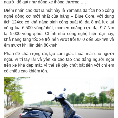
người để gạt như dòng xe thông thường,….
Điểm nhấn cho đợt ra mắt này là Yamaha đã tích hợp công
nghệ động cơ mới nhất của hãng – Blue Core, với dung
tích 124cc có khả năng sinh công suất tối đa 8 mã lực tại
vòng tua 6.500 vòng/phút, momen xoắng cực đại 9.7 Nm
tại 5.000 vòng /phút. Chính nhờ công nghệ hiện đại này,
khả năng tăng tốc xe trở nên vượt trội từ 0 đến 60km/h và
êm mượt khi lên đến 80km/h.
Phần để chân rộng rãi, tạo cảm giác thoải mái cho người
ngồi, vị trí tay lái và yên xe cao tạo cho dáng người ngồi
trên xe khá đẹp mắt, vì thế sẽ gây chút bất tiện với chị em
có chiều cao khiêm tốn.