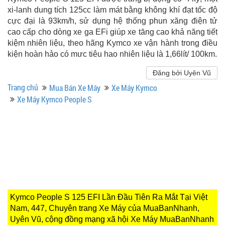
xi-lanh dung tích 125cc làm mát bằng không khí đạt tốc độ
cực đại là 93km/h, sử dụng hệ thống phun xăng điện tử
cao cấp cho dòng xe ga EFi giúp xe tăng cao khả năng tiết
kiệm nhiên liệu, theo hãng Kymco xe vận hành trong điều
kiện hoàn hảo có mưc tiêu hao nhiên liệu là 1,66lít/ 100km.
Đăng bởi Uyên Vũ
Trang chủ
Mua Bán Xe Máy
Xe Máy Kymco
Xe Máy Kymco People S
Kymco People S 125 EFI Lần Đầu Tiên Ra Mắt Tại Việt
Nam, 447, Chuyên trang Xe Máy của MuaBanNhanh,
Uyên Vũ, cộng đồng mạng xã hội Xe Máy MuaBanNhanh