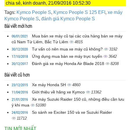
chia sẻ, kinh doanh, 21/09/2016 10:52:30
Tags:
Kymco People S
,
Kymco People S 125 EFI
,
xe máy
Kymco People S
,
đánh giá Kymco People S
Bài viết mới hơn
06/01/2021
Mua bán xe máy cũ tại các cửa hàng bán xe máy
cũ Nam Từ Liêm, Bắc Từ Liêm
4815
30/12/2020
Tư vấn có nên mua xe máy cũ không?
3192
17/10/2018
Ứng dụng mua bán xe máy trực tuyến
3642
20/12/2017
Đánh giá xe máy Honda Air Blade 2018
8208
Bài viết cũ hơn
23/12/2015
Xe máy Honda SH
4860
11/04/2016
Giới thiệu về hãng xe Kymco
13362
21/01/2016
Xe máy Suzuki Raider 150 cũ, những điều cần lưu
ý khi mua
51080
24/02/2016
So sánh xe Exciter 150 và xe Suzuki Raider
11712
TIN MỚI NHẤT