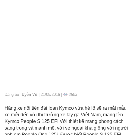
Đăng bởi
Uyên Vũ
| 21/09/2016 |
2503
Hãng xe nổi tiến đài loan Kymco vừa hé lộ sẽ ra mắt mẫu
xe mới đến với thị trường xe tay ga Việt Nam, mang tên
Kymco People S 125 EFI Với thiết kế mang phong cách
sang trọng và mạnh mẽ, với vẻ ngoài khá giống với người
anh em People One 125i. Được biết People S 125 EFI