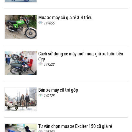
Mua xe máy cũ giá rẻ 3-4 triệu
147656
Cách sử dụng xe máy mới mua, giữ xe luôn bền
đẹp
141222
Bán xe máy cũ trả góp
140128
Tư vấn chọn mua xe Exciter 150 cũ giá rẻ
105253