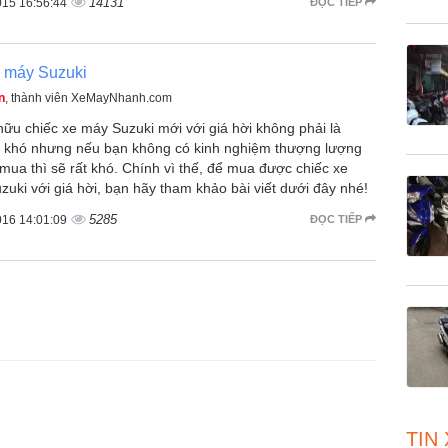
14131
015 16:56:44
ĐỌC TIẾP
e máy Suzuki
n
, thành viên XeMayNhanh.com
ữu chiếc xe máy Suzuki mới với giá hời không phải là
 khó nhưng nếu bạn không có kinh nghiệm thượng lượng
 mua thì sẽ rất khó. Chính vì thế, để mua được chiếc xe
uki với giá hời, bạn hãy tham khảo bài viết dưới đây nhé!
5285
016 14:01:09
ĐỌC TIẾP
TIN