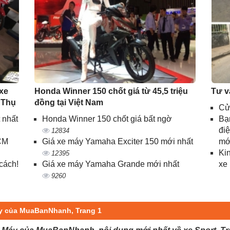
 xe
Honda Winner 150 chốt giá từ 45,5 triệu
Tư v
 Thụ
đồng tại Việt Nam
Cử
 nhất
Honda Winner 150 chốt giá bất ngờ
Bạn
điệ
12834
CM
Giá xe máy Yamaha Exciter 150 mới nhất
mớ
Ki
12395
cách!
Giá xe máy Yamaha Grande mới nhất
xe
9260
áy của MuaBanNhanh, Trang 1