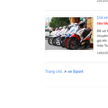
23/12/2
Giá x
Tiên Tiê
Để sở h
chuyện
giá khi
máy Suz
13/01/2
Trang chủ
xe Sport