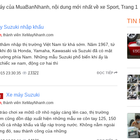
Máy của MuaBanNhanh, nội dung mới nhất về xe Sport, Trang 1
TIN
y Suzuki nhập khẩu
n
, thành viên XeMayNhanh.com
 thâm nhập thị trường Việt Nam từ khá sớm. Năm 1967, tứ
a khi đó là Honda, Yamaha, Kawasaki và Suzuki đã có mặt
 trường phía Nam. Những mẫu Suzuki phổ biến khi ấy là
chiếc xe nam, động cơ hai thì
13321
015 23:30:35
ĐỌC TIẾP
Xe máy Suzuki
t
n
, thành viên XeMayNhanh.com
rào chơi xe môtô cỡ nhỏ ngày càng lên cao, thị trường
am cũng dồn dập xuất hiện những mẫu xe côn tay 125, 150
ối cả nhập khẩu và lắp ráp trong nước. Không nằm ngoài
ng đó, sau thành công của những