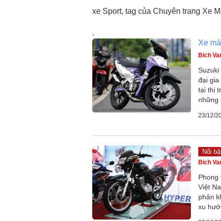
xe Sport, tag của Chuyên trang Xe 
.
Xe má
Bich Va
Suzuki
đại gi
tại thị
những 
23/12/2
Nổi bậ
Bich Va
Phong t
Việt N
phân kh
xu hướ