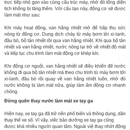
trực tiếp nhỏ gọn vào cùng cấu trúc máy, nhờ đó tổng diện
tích không bị tăng thêm. Với cấu tạo này, động cơ sẽ được
làm mát như sau:
Khi máy hoạt động, van hằng nhiệt mở để hấp thụ sức
nóng từ động cơ. Dung dịch chảy từ máy bơm tới xi-lanh,
đầu bò, bộ tản nhiệt rồi qua van hằng nhiệt. Khi qua bộ tản
nhiệt và van hằng nhiệt, nước nóng lại trở về nhiệt độ mát
và tiếp tục chu trình làm mát động cơ khép kín.
Khi động cơ nguội, van hằng nhiệt sẽ điều khiển để nước
không đi qua bộ tản nhiệt mà theo chu trình từ máy bơm tới
xi-lanh, đầu bò rồi quay về van hằng nhiệt luôn, nhờ đó
nước không bị làm mát nữa, giúp làm ấm động cơ nhanh
chóng.
Đừng quên thay nước làm mát xe tay ga
Hiện nay, xe tay ga đã trở nên phổ biến và thông dụng, dần
thay thế xe số. Vì vậy, việc bảo dưỡng xe tay ga cũng
được khá nhiều người quan tâm. Ngoài việ thay nhớt động