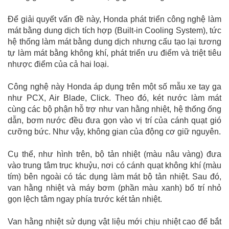
Để giải quyết vấn đề này, Honda phát triển công nghệ làm
mát bằng dung dịch tích hợp (Built-in Cooling System), tức
hệ thống làm mát bằng dung dịch nhưng cấu tạo lại tương
tự làm mát bằng không khí, phát triển ưu điểm và triệt tiêu
nhược điểm của cả hai loại.
Công nghệ này Honda áp dụng trên một số mẫu xe tay ga
như PCX, Air Blade, Click. Theo đó, két nước làm mát
cùng các bộ phận hỗ trợ như van hằng nhiệt, hệ thống ống
dẫn, bơm nước đều đưa gọn vào vị trí của cánh quạt gió
cưỡng bức. Như vậy, không gian của động cơ giữ nguyên.
Cụ thể, như hình trên, bộ tản nhiệt (màu nâu vàng) đưa
vào trung tâm trục khuỷu, nơi có cánh quạt không khí (màu
tím) bên ngoài có tác dụng làm mát bộ tản nhiệt. Sau đó,
van hằng nhiệt và máy bơm (phần màu xanh) bố trí nhỏ
gọn lệch tâm ngay phía trước két tản nhiệt.
Van hằng nhiệt sử dụng vật liệu mới chịu nhiệt cao để bắt