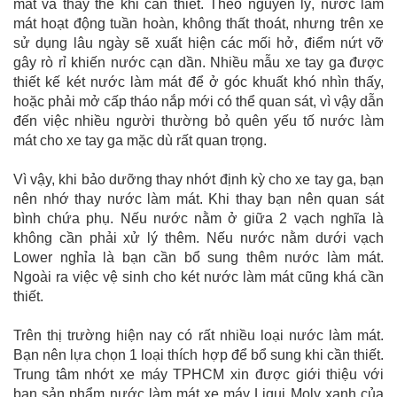
mát và thay thế khi cần thiết. Theo nguyên lý, nước làm
mát hoạt động tuần hoàn, không thất thoát, nhưng trên xe
sử dụng lâu ngày sẽ xuất hiện các mối hở, điểm nứt vỡ
gây rò rỉ khiến nước cạn dần. Nhiều mẫu xe tay ga được
thiết kế két nước làm mát để ở góc khuất khó nhìn thấy,
hoặc phải mở cấp tháo nắp mới có thể quan sát, vì vậy dẫn
đến việc nhiều người thường bỏ quên yếu tố nước làm
mát cho xe tay ga mặc dù rất quan trọng.
Vì vậy, khi bảo dưỡng thay nhớt định kỳ cho xe tay ga, bạn
nên nhớ thay nước làm mát. Khi thay bạn nên quan sát
bình chứa phụ. Nếu nước nằm ở giữa 2 vạch nghĩa là
không cần phải xử lý thêm. Nếu nước nằm dưới vạch
Lower nghỉa là bạn cần bổ sung thêm nước làm mát.
Ngoài ra việc vệ sinh cho két nước làm mát cũng khá cần
thiết.
Trên thị trường hiện nay có rất nhiều loại nước làm mát.
Bạn nên lựa chọn 1 loại thích hợp để bổ sung khi cần thiết.
Trung tâm nhớt xe máy TPHCM xin được giới thiệu với
bạn sản phẩm nước làm mát xe máy Liqui Moly xanh của