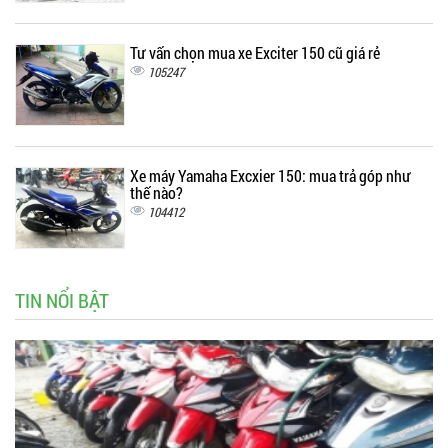
Tư vấn chọn mua xe Exciter 150 cũ giá rẻ
105247
Xe máy Yamaha Excxier 150: mua trả góp như
thế nào?
104412
TIN NỔI BẬT