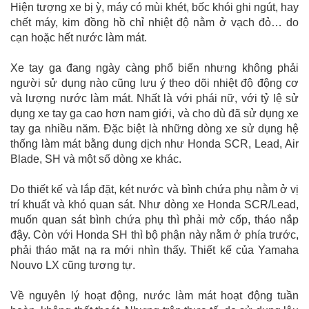
Hiện tượng xe bị ỳ, máy có mùi khét, bốc khói ghi ngút, hay
chết máy, kim đồng hồ chỉ nhiệt độ nằm ở vạch đỏ… do
cạn hoặc hết nước làm mát.
Xe tay ga đang ngày càng phổ biến nhưng không phải
người sử dụng nào cũng lưu ý theo dõi nhiệt độ động cơ
và lượng nước làm mát. Nhất là với phái nữ, với tỷ lệ sử
dụng xe tay ga cao hơn nam giới, và cho dù đã sử dụng xe
tay ga nhiều năm. Đặc biệt là những dòng xe sử dụng hệ
thống làm mát bằng dung dịch như Honda SCR, Lead, Air
Blade, SH và một số dòng xe khác.
Do thiết kế và lắp đặt, két nước và bình chứa phụ nằm ở vị
trí khuất và khó quan sát. Như dòng xe Honda SCR/Lead,
muốn quan sát bình chứa phụ thì phải mở cốp, tháo nắp
đậy. Còn với Honda SH thì bộ phận này nằm ở phía trước,
phải tháo mặt nạ ra mới nhìn thấy. Thiết kế của Yamaha
Nouvo LX cũng tương tự.
Về nguyên lý hoạt động, nước làm mát hoạt động tuần