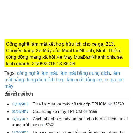
Công nghệ làm mát kết hợp hữu ích cho xe ga, 213,
Chuyên trang Xe Máy của MuaBanNhanh, Minh Thiện,
cộng đồng mạng xã hội Xe Máy MuaBanNhanh chia sẻ,
kinh doanh, 21/05/2016 13:36:08
Tags:
công nghệ làm mát
,
làm mát bằng dung dịch
,
làm
mát bằng dung dịch tích hợp
,
làm mát động cơ
,
xe ga
,
xe
máy
Bài viết mới hơn
10/04/2018
Tư vấn mua xe máy cũ trả góp TPHCM
12790
06/06/2017
Cửa hàng xe máy TPHCM
8058
12/10/2016
Cách phanh xe máy an toàn cho bạn khi liên tục đi
trong trời mưa
3242
12/10/2016
Lái xe máy trong đêm tối: muốn an toàn đừng bỏ