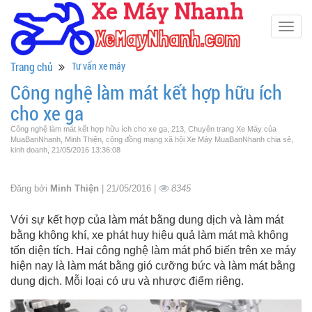
Togg
navig
Trang chủ
Tư vấn xe máy
Công nghệ làm mát kết hợp hữu ích
cho xe ga
Công nghệ làm mát kết hợp hữu ích cho xe ga, 213, Chuyên trang Xe Máy của
MuaBanNhanh, Minh Thiện, cộng đồng mạng xã hội Xe Máy MuaBanNhanh chia sẻ,
kinh doanh, 21/05/2016 13:36:08
Đăng bởi
Minh Thiện
| 21/05/2016 |
8345
Với sự kết hợp của làm mát bằng dung dịch và làm mát
bằng không khí, xe phát huy hiệu quả làm mát mà không
tốn diện tích. Hai công nghệ làm mát phổ biến trên xe máy
hiện nay là làm mát bằng gió cưỡng bức và làm mát bằng
dung dịch. Mỗi loại có ưu và nhược điểm riêng.