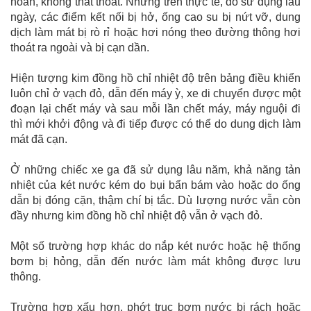
hoàn, không thất thoát. Nhưng trên thực tế, do sử dụng lâu
ngày, các điểm kết nối bị hở, ống cao su bị nứt vỡ, dung
dịch làm mát bị rò rỉ hoặc hơi nóng theo đường thông hơi
thoát ra ngoài và bị cạn dần.
Hiện tượng kim đồng hồ chỉ nhiệt độ trên bảng điều khiển
luôn chỉ ở vạch đỏ, dẫn đến máy ỳ, xe di chuyển được một
đoạn lại chết máy và sau mỗi lần chết máy, máy nguội đi
thì mới khởi động và đi tiếp được có thể do dung dịch làm
mát đã cạn.
Ở những chiếc xe ga đã sử dụng lâu năm, khả năng tản
nhiệt của két nước kém do bụi bẩn bám vào hoặc do ống
dẫn bị đóng cặn, thậm chí bị tắc. Dù lượng nước vẫn còn
đầy nhưng kim đồng hồ chỉ nhiệt độ vẫn ở vạch đỏ.
Một số trường hợp khác do nắp két nước hoặc hệ thống
bơm bị hỏng, dẫn đến nước làm mát không được lưu
thông.
Trường hợp xấu hơn, phớt trục bơm nước bị rách hoặc