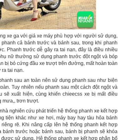
ng xe ga với giá xe máy phù hợp với người sử dụng,
c phanh cả bánh trước và bánh sau, trong khi phanh
c. Phanh trước dễ gây ra tai nạn, đây là điều nhiều
 phụ nữ thường sử dụng phanh trước đột ngột và bóp
n bị bó cứng đầu xe trượt trên đường, mất hoàn toàn
ra tai nạn.
phanh sau an toàn nên sử dụng phanh sau như biện
oàn. Tuy nhiên nếu phanh sau một cách đột ngột và
 sẽ xuất hiện, cùng khiến chieecss xe bị mất điều
 mưa,, trơn trượt.
nhà nghiên cứu phát triển hệ thống phanh xe kết hợp
ng tiện khác như xe hơi, máy bay hay tàu hỏa bánh
riêng rẽ. Khi nâng cấp lên hệ thống phanh kết hợp
a bánh trước hoặc bánh sau, bánh bị phanh sẽ khóa
u được sử dụng. Hệ thống phanh xe kết hợp phân bổ