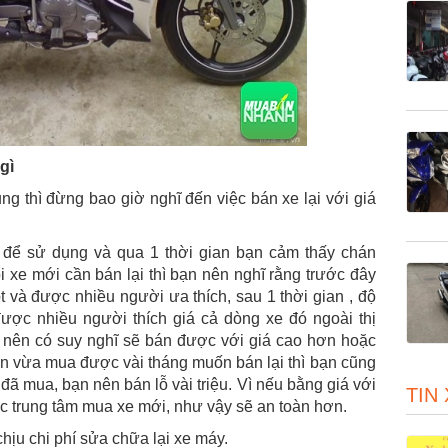
gì
g thì đừng bao giờ nghĩ đến việc bán xe lại với giá
để sử dụng và qua 1 thời gian bạn cảm thấy chán
 xe mới cần bán lại thì bạn nên nghĩ rằng trước đây
 và được nhiều người ưa thích, sau 1 thời gian , độ
ược nhiều người thích giá cả dòng xe đó ngoài thị
 nên có suy nghĩ sẽ bán được với giá cao hơn hoặc
ạn vừa mua được vài tháng muốn bán lại thì bạn cũng
ã mua, bạn nên bán lỗ vài triệu. Vì nếu bằng giá với
TIN
ác trung tâm mua xe mới, như vậy sẽ an toàn hơn.
chịu chi phí sửa chữa lại xe máy.