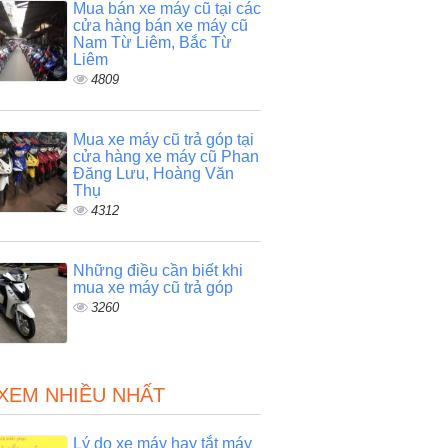
Mua bán xe máy cũ tại các
cửa hàng bán xe máy cũ
Nam Từ Liêm, Bắc Từ
Liêm
4809
Mua xe máy cũ trả góp tại
cửa hàng xe máy cũ Phan
Đăng Lưu, Hoàng Văn
Thụ
4312
Những điều cần biết khi
mua xe máy cũ trả góp
3260
 XEM NHIỀU NHẤT
Lý do xe máy hay tắt máy