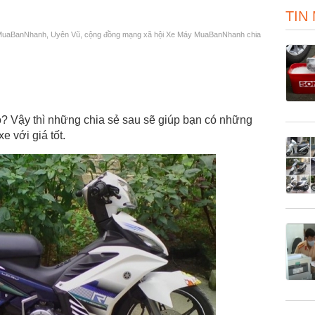
TIN
 MuaBanNhanh, Uyên Vũ, cộng đồng mạng xã hội Xe Máy MuaBanNhanh chia
? Vậy thì những chia sẻ sau sẽ giúp bạn có những
e với giá tốt.