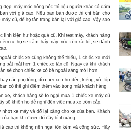
ng đẹp, máy móc hỏng hóc thì liệu người khác có dám
ban với giá cao. Nếu bạn bán được thì chỉ bán cho
máy cũ, để họ tân trang bán lại với giá cao. Vậy sao
ác linh kiện hư hoặc quá cũ. Khi test máy, khách hàng
 êm ru, họ sẽ cảm thấy máy móc còn xài tốt, sẽ đánh
cao.
ề ngoài chiếc xe cũng không thể thiếu, 1 chiếc xe mới
ng bắt mắt hơn 1 chiếc xe tàn cũ. Ngay cả khi khách
vẫn sẽ chọn chiếc xe có bề ngoài sáng mới hơn.
ay các phụ tùng, đồ chơi xe như đèn, kiếng, vỏ ,lốp
 bạn có thể ghi điểm thêm vào trong mắt khách hàng
án xe, khách hàng sẽ lo ngại mua 1 chiếc xe máy cũ
ậy sẽ khiến họ dễ nghĩ đến việc mua xe trộm cắp.
y nhớt xe máy và đổ lại xăng cho xe của bạn. Khách
 của bạn khi được đổ đầy bình xăng.
iá cao thì không nên ngại tốn kém và công sức. Hãy