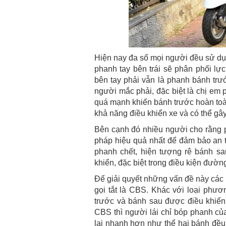
Hiện nay đa số mọi người đều sử dụ
phanh tay bên trái sẽ phân phối lự
bên tay phải vẫn là phanh bánh trướ
người mắc phải, đặc biệt là chị em
quá mạnh khiến bánh trước hoàn toà
khả năng điều khiển xe và có thể gây 
Bên cạnh đó nhiều người cho rằng 
pháp hiệu quả nhất để đảm bảo an t
phanh chết, hiện tượng rê bánh sau
khiển, đặc biệt trong điều kiện đường
Để giải quyết những vấn đề này các 
gọi tắt là CBS. Khác với loại phươ
trước và bánh sau được điều khiển 
CBS thì người lái chỉ bóp phanh củ
lại nhanh hơn như thể hai bánh đề