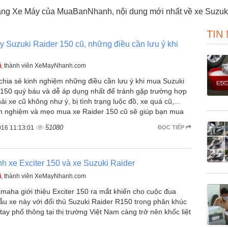
rang Xe Máy của MuaBanNhanh, nội dung mới nhất về xe Suzuki
TIN
 Suzuki Raider 150 cũ, những điều cần lưu ý khi
ũ
, thành viên XeMayNhanh.com
 chia sẻ kinh nghiệm những điều cần lưu ý khi mua Suzuki
 150 quý báu và dễ áp dụng nhất để tránh gặp trường hợp
i xe cũ không như ý, bị tình trạng luộc đồ, xe quá cũ,...
nh nghiệm và mẹo mua xe Raider 150 cũ sẽ giúp bạn mua
51080
016 11:13:01
ĐỌC TIẾP
h xe Exciter 150 và xe Suzuki Raider
ũ
, thành viên XeMayNhanh.com
maha giới thiệu Exciter 150 ra mắt khiến cho cuộc đua
ẫu xe này với đối thủ Suzuki Raider R150 trong phân khúc
tay phổ thông tại thị trường Việt Nam càng trở nên khốc liệt