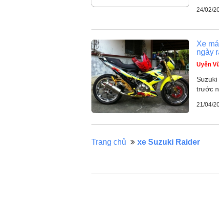
24/02/2
Xe máy
ngày r
Uyên V
Suzuki
trước n
21/04/2
Trang chủ
xe Suzuki Raider