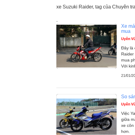
xe Suzuki Raider, tag của Chuyên t
.
Xe máy
mua
Uyên V
Đây là
Raider
mua phả
Với ki
21/01/2
So sán
Uyên V
Việc Ya
giữa m
xe côn 
hơn.