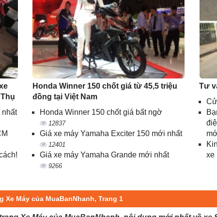
 xe
Honda Winner 150 chốt giá từ 45,5 triệu
Tư v
 Thụ
đồng tại Việt Nam
Cử
 nhất
Honda Winner 150 chốt giá bất ngờ
Bạn
điệ
12837
CM
Giá xe máy Yamaha Exciter 150 mới nhất
mớ
Ki
12401
cách!
Giá xe máy Yamaha Grande mới nhất
xe
9266
ang Xe Máy của MuaBanNhanh, Trang 1